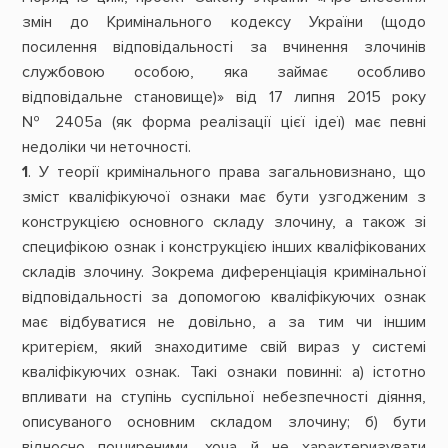
змін до Кримінального кодексу України (щодо
посилення відповідальності за вчинення злочинів
службовою особою, яка займає особливо
відповідальне становище)» від 17 липня 2015 року
№ 2405а (як форма реалізації цієї ідеї) має певні
недоліки чи неточності.
1
. У теорії кримінального права загальновизнано, що
зміст кваліфікуючої ознаки має бути узгодженим з
конструкцією основного складу злочину, а також зі
специфікою ознак і конструкцією інших кваліфікованих
складів злочину. Зокрема диференціація кримінальної
відповідальності за допомогою кваліфікуючих ознак
має відбуватися не довільно, а за тим чи іншим
критерієм, який знаходитиме свій вираз у системі
кваліфікуючих ознак. Такі ознаки повинні: а) істотно
впливати на ступінь суспільної небезпечності діяння,
описуваного основним складом злочину; б) бути
відносно поширеними, хоча й не характеризувати