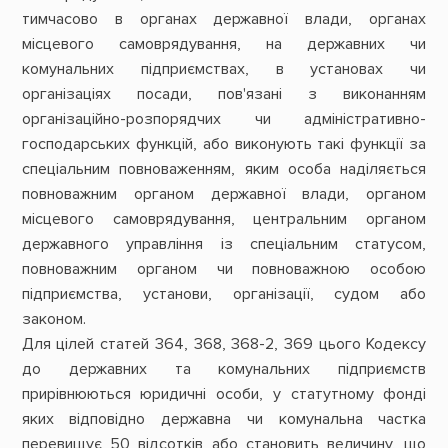
тимчасово в органах державної влади, органах
місцевого самоврядування, на державних чи
комунальних підприємствах, в установах чи
організаціях посади, пов'язані з виконанням
організаційно-розпорядчих чи адміністративно-
господарських функцій, або виконують такі функції за
спеціальним повноваженням, яким особа наділяється
повноважним органом державної влади, органом
місцевого самоврядування, центральним органом
державного управління із спеціальним статусом,
повноважним органом чи повноважною особою
підприємства, установи, організації, судом або
законом.
Для цілей статей 364, 368, 368-2, 369 цього Кодексу
до державних та комунальних підприємств
прирівнюються юридичні особи, у статутному фонді
яких відповідно державна чи комунальна частка
перевищує 50 відсотків або становить величину, що