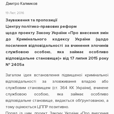
Дмитро Калмиков
19 Лют, 2016
Зауваження та пропозиції
Центру політико-правових реформ
щодо проекту Закону України «Про внесення змін
до Кримінального кодексу України (щодо
посилення відповідальності за вчинення злочинів
службовою особою, яка займає особливо
відповідальне становище)» від 17 липня 2015 року
№ 2405а
Загалом ідея встановлення підвищеної кримінальної
відповідальності за зловживання владою або
службовим становищем (ст. 364 КК України), вчинене
службовою особою, яка займає особливо
відповідальне становище, видається обґрунтованою, а
тому оцінюється ЦППР позитивно.
Поряд із цим, проект Закону України «Про внесення