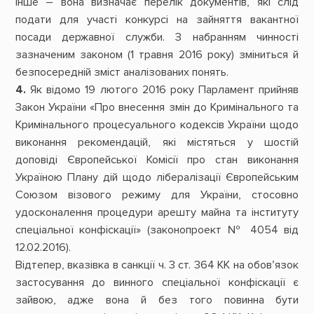
інше – вона визначає перелік документів, які слід
подати для участі конкурсі на зайняття вакантної
посади державної служби. З набранням чинності
зазначеним законом (1 травня 2016 року) зміниться й
безпосередній зміст аналізованих понять.
4.
Як відомо 19 лютого 2016 року Парламент прийняв
Закон України «Про внесення змін до Кримінального та
Кримінального процесуального кодексів України щодо
виконання рекомендацій, які містяться у шостій
доповіді Європейської Комісії про стан виконання
Україною Плану дій щодо лібералізації Європейським
Союзом візового режиму для України, стосовно
удосконалення процедури арешту майна та інституту
спеціальної конфіскації» (законопроект № 4054 від
12.02.2016).
Відтепер, вказівка в санкції ч. 3 ст. 364 КК на обов’язок
застосування до винного спеціальної конфіскації є
зайвою, адже вона й без того повинна бути