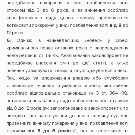
передбачено покарання у виді позбавлення волі
строком від 3 до 6 років, а за вчинення особливо
кваліфікованого виду цього злочину пропонується
встановити покарання у виді позбавлення волі
від 8
до
12 років.
6
. Однією з найневдаліших «новел» у сфері
кримінального права останніх років є запровадження
нової редакції ст. 68 КК. Аналізований законопроект не
передбачає внесення змін до цієї статті, а отже
повинен ураховувати її вимоги та узгоджуватися з нею.
Так, якщо за зловживання владою або службовим
становищем, вчинене службовою особою, яка займає
особливо відповідальне становище (ч. 3 ст. 364 КК),
встановити покарання у виді позбавлення волі строком
від 8 до 12 років (як запропоновано в законопроекті), то
виходить, що за готування до цього злочину суд має
призначити винному покарання у виді позбавлення волі
строком
від 8 до 6 років
(!), що ні теоретично, ні