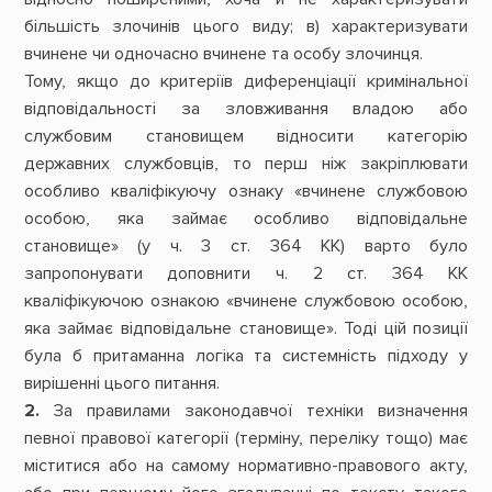
більшість злочинів цього виду; в) характеризувати
вчинене чи одночасно вчинене та особу злочинця.
Тому, якщо до критеріїв диференціації кримінальної
відповідальності за зловживання владою або
службовим становищем відносити категорію
державних службовців, то перш ніж закріплювати
особливо кваліфікуючу ознаку «вчинене службовою
особою, яка займає особливо відповідальне
становище» (у ч. 3 ст. 364 КК) варто було
запропонувати доповнити ч. 2 ст. 364 КК
кваліфікуючою ознакою «вчинене службовою особою,
яка займає відповідальне становище». Тоді цій позиції
була б притаманна логіка та системність підходу у
вирішенні цього питання.
2.
За правилами законодавчої техніки визначення
певної правової категорії (терміну, переліку тощо) має
міститися або на самому нормативно-правового акту,