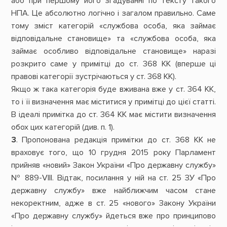
або при першому його згадуванні по тексту такого
НПА. Це абсолютно логічно і загалом правильно. Саме
тому зміст категорій «службова особа, яка займає
відповідальне становище» та «службова особа, яка
займає особливо відповідальне становище» наразі
розкрито саме у примітці до ст. 368 КК (вперше ці
правові категорії зустрічаються у ст. 368 КК).
Якщо ж така категорія буде вживана вже у ст. 364 КК,
то і її визначення має міститися у примітці до цієї статті.
В ідеалі примітка до ст. 364 КК має містити визначення
обох цих категорій (див. п. 1).
3
. Пропонована редакція примітки до ст. 368 КК не
враховує того, що 10 грудня 2015 року Парламент
прийняв «новий» Закон України «Про державну службу»
№ 889-VІІІ. Відтак, посилання у ній на ст. 25 ЗУ «Про
державну службу» вже найближчим часом стане
некоректним, адже в ст. 25 «нового» Закону України
«Про державну службу» йдеться вже про принципово