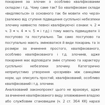
покарання за злочин з особливо кваліфікованим
складом і т.д.. Чому саме так? Бо кваліфіковані склади
«виділяються» із основного так би мовити «по черзі»
(залежно від ступеня підвищення суспільної небезпеки
злочину наявністю певної кваліфікуючої ознаки: ч. 2 →
ч. 3 → ч. 4 → ч. 5 → і т.д.) і тому мають підвищувати її
поступово та поступально. Так само поступово та
поступально мають змінюватися й види покарань та їх
розміри за вчинення простого, кваліфікованого,
особливо кваліфікованого і т.д. злочинів, адже
покарання має відповідати зміні ступеню та характеру
суспільної небезпеки злочину. Категорично
неприпустимо утворення «розривів» між санкціями
норм, що описують простий, кваліфікований, особливо
кваліфікований і т.д. злочини.
Аналізований законопроект цього не враховує, адже
за вчинення кваліфікованого виду зловживання владою
або службовим становищем (ч. 2 ст. 364 КК) наразі