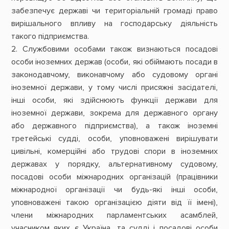
забезпечує державі чи територіальній громаді право
вирішального впливу на господарську діяльність
такого підприємства.
2. Службовими особами також визнаються посадові
особи іноземних держав (особи, які обіймають посади в
законодавчому, виконавчому або судовому органі
іноземної держави, у тому числі присяжні засідателі,
інші особи, які здійснюють функції держави для
іноземної держави, зокрема для державного органу
або державного підприємства), а також іноземні
третейські судді, особи, уповноважені вирішувати
цивільні, комерційні або трудові спори в іноземних
державах у порядку, альтернативному судовому,
посадові особи міжнародних організацій (працівники
міжнародної організації чи будь-які інші особи,
уповноважені такою організацією діяти від її імені),
члени міжнародних парламентських асамблей,
учасником яких є Україна, та судді і посадові особи