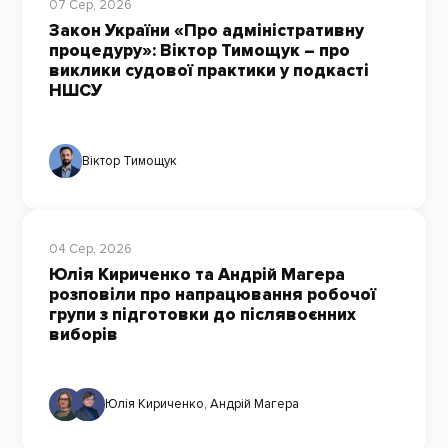
07 Сер, 2026
Закон України «Про адміністративну
процедуру»: Віктор Тимощук – про
виклики судової практики у подкасті
НШСУ
Віктор Тимощук
04 Сер, 2026
Юлія Кириченко та Андрій Магера
розповіли про напрацювання робочої
групи з підготовки до післявоєнних
виборів
Юлія Кириченко
,
Андрій Магера