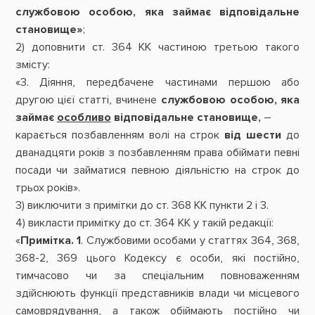
службовою особою, яка займає відповідальне
становище»
;
2) доповнити ст. 364 КК частиною третьою такого
змісту:
«3. Діяння, передбачене частинами першою або
другою цієї статті, вчинене
службовою особою, яка
займає
особливо
відповідальне становище,
–
карається позбавленням волі на строк
від
шести
до
дванадцяти років з позбавленням права обіймати певні
посади чи займатися певною діяльністю на строк до
трьох років».
3) виключити з примітки до ст. 368 КК пункти 2 і 3.
4) викласти примітку до ст. 364 КК у такій редакції:
«
Примітка. 1
. Службовими особами у статтях 364, 368,
368-2, 369 цього Кодексу є особи, які постійно,
тимчасово чи за спеціальним повноваженням
здійснюють функції представників влади чи місцевого
самоврядування, а також обіймають постійно чи