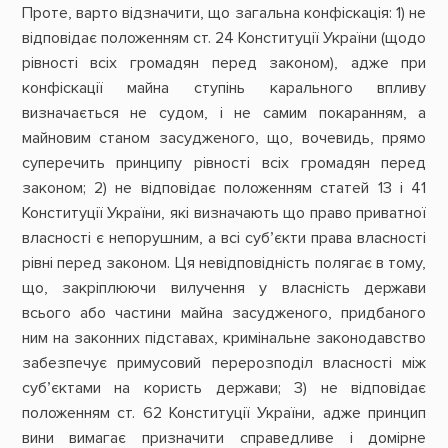
Проте, варто відзначити, що загальна конфіскація: 1) не
відповідає положенням ст. 24 Конституції України (щодо
рівності всіх громадян перед законом), адже при
конфіскації майна ступінь карального впливу
визначається не судом, і не самим покаранням, а
майновим станом засудженого, що, вочевидь, прямо
суперечить принципу рівності всіх громадян перед
законом; 2) не відповідає положенням статей 13 і 41
Конституції України, які визначають що право приватної
власності є непорушним, а всі суб’єкти права власності
рівні перед законом. Ця невідповідність полягає в тому,
що, закріплюючи вилучення у власність держави
всього або частини майна засудженого, придбаного
ним на законних підставах, кримінальне законодавство
забезпечує примусовий перерозподіл власності між
суб’єктами на користь держави; 3) не відповідає
положенням ст. 62 Конституції України, адже принцип
вини вимагає призначити справедливе і домірне