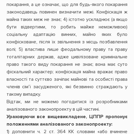
покарання, а це означає, що для будь-якого покарання
законодавець повинен визначити межі. Конфіскація ж
майна таких меж не знає; 4) істотно ускладнює (а якщо
бути відвертими, то робить майже неможливою)
соціальну адаптацію винних, майно яких було
конфісковане, після їх звільнення з місць позбавлення
волі; 5) властива лише феодальному праву та праву
тоталітарних держав, адже цивілізоване кримінальне
право такого виду покарання не знає; вона має суто
фіскальний характер; конфіскація майна вражає право
власності та суттєво зачіпає майнові та особисті права
членів сім’ї засудженого, які безвинно страждають у
такому випадку.
Відтак, ми не можемо погодитися із розробниками
аналізованого законопроекту в цій частині.
Ураховуючи все вищевикладене, ЦППР пропонує
положеннями аналізованого законопроекту:
1) доповнити ч. 2 ст. 364 КК словами «або вчинене