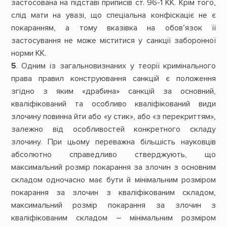
застосована на підставі приписів ст. 96-1 КК. Крім того,
слід мати на увазі, що спеціальна конфіскаціє не є
покаранням, а тому вказівка на обов’язок її
застосування не може міститися у санкції заборонної
норми КК.
5
. Одним із загальновизнаних у теорії кримінального
права правил конструювання санкцій є положення
згідно з яким «драбина» санкцій за основний,
кваліфікований та особливо кваліфікований види
злочину повинна йти або «у стик», або «з перекриттям»,
залежно від особливостей конкретного складу
злочину. При цьому переважна більшість науковців
абсолютно справедливо стверджують, що
максимальний розмір покарання за злочин з основним
складом одночасно має бути й мінімальним розміром
покарання за злочин з кваліфікованим складом,
максимальний розмір покарання за злочин з
кваліфікованим складом – мінімальним розміром