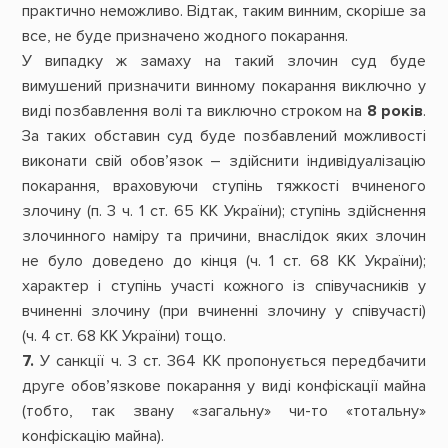
практично неможливо. Відтак, таким винним, скоріше за
все, не буде призначено жодного покарання.
У випадку ж замаху на такий злочин суд буде
вимушений призначити винному покарання виключно у
виді позбавлення волі та виключно строком на
8 років
.
За таких обставин суд буде позбавлений можливості
виконати свій обов’язок – здійснити індивідуалізацію
покарання, враховуючи ступінь тяжкості вчиненого
злочину (п. 3 ч. 1 ст. 65 КК України); ступінь здійснення
злочинного наміру та причини, внаслідок яких злочин
не було доведено до кінця (ч. 1 ст. 68 КК України);
характер і ступінь участі кожного із співучасників у
вчиненні злочину (при вчиненні злочину у співучасті)
(ч. 4 ст. 68 КК України) тощо.
7.
У санкції ч. 3 ст. 364 КК пропонується передбачити
друге обов’язкове покарання у виді конфіскації майна
(тобто, так звану «загальну» чи-то «тотальну»
конфіскацію майна).