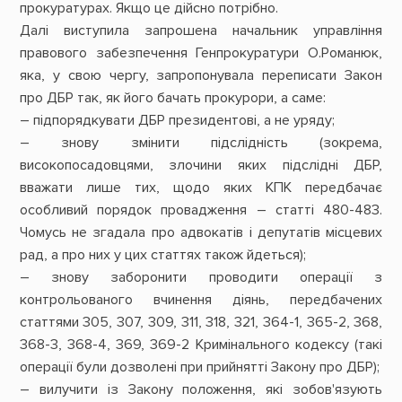
прокуратурах. Якщо це дійсно потрібно.
Далі виступила запрошена начальник управління
правового забезпечення Генпрокуратури О.Романюк,
яка, у свою чергу, запропонувала переписати Закон
про ДБР так, як його бачать прокурори, а саме:
– підпорядкувати ДБР президентові, а не уряду;
– знову змінити підслідність (зокрема,
високопосадовцями, злочини яких підслідні ДБР,
вважати лише тих, щодо яких КПК передбачає
особливий порядок провадження – статті 480-483.
Чомусь не згадала про адвокатів і депутатів місцевих
рад, а про них у цих статтях також йдеться);
– знову заборонити проводити операції з
контрольованого вчинення діянь, передбачених
статтями 305, 307, 309, 311, 318, 321, 364-1, 365-2, 368,
368-3, 368-4, 369, 369-2 Кримінального кодексу (такі
операції були дозволені при прийнятті Закону про ДБР);
– вилучити із Закону положення, які зобов'язують