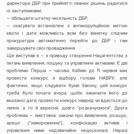
директора ДБР при прийнятті певних рішень радитися
із заступниками;
– збільшити штатну чисельність ДБР;
– скасувати встановлені з антикорупційною метою
квоти і дати можливість всім без винятку слідчим
прокуратури автоматично перейти до ДБР і там
завершувати свої провадження.
Ще виступав я – з приводу створення Нацагентства з
питань виявлення, пошуку та управління активами. Є дві
проблеми. Перша – часова: Кабмін до 11 червня має
провести конкурс з відбору голови НАВРУ, але
фактично, якщо слідувати букві Закону, цей конкурс
треба було почати вчора, щоби закінчити його до
вказаної дати; провести конкурс навряд чи вдасться до
липня, а то й вересня, довго "розкачуємося". Друга
проблема – змістовна: закони про виявлення, розшук,
арешт ("замороження"), конфіскацію активів і
управління ними надзвичайно недосконалі. Наразі