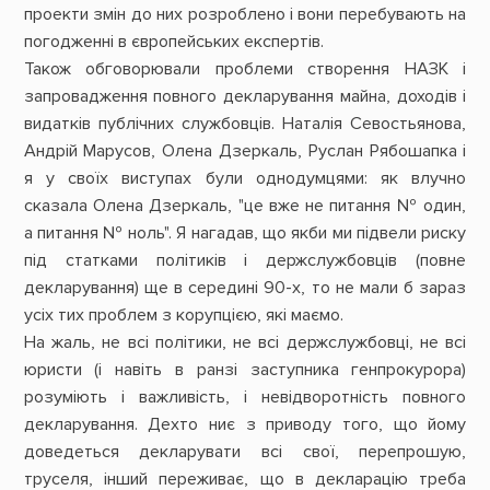
проекти змін до них розроблено і вони перебувають на
погодженні в європейських експертів.
Також обговорювали проблеми створення НАЗК і
запровадження повного декларування майна, доходів і
видатків публічних службовців. Наталія Севостьянова,
Андрій Марусов, Олена Дзеркаль, Руслан Рябошапка і
я у своїх виступах були однодумцями: як влучно
сказала Олена Дзеркаль, "це вже не питання № один,
а питання № ноль". Я нагадав, що якби ми підвели риску
під статками політиків і держслужбовців (повне
декларування) ще в середині 90-х, то не мали б зараз
усіх тих проблем з корупцією, які маємо.
На жаль, не всі політики, не всі держслужбовці, не всі
юристи (і навіть в ранзі заступника генпрокурора)
розуміють і важливість, і невідворотність повного
декларування. Дехто ниє з приводу того, що йому
доведеться декларувати всі свої, перепрошую,
труселя, інший переживає, що в декларацію треба