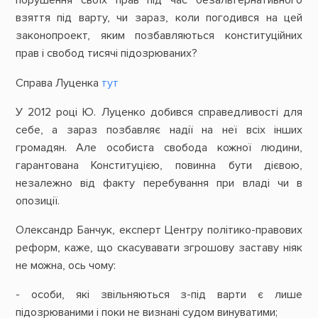
порушення своїх прав під час безальтернативного
взяття під варту, чи зараз, коли погодився на цей
законопроект, яким позбавляються конституційних
прав і свобод тисячі підозрюваних?
Справа Луценка
тут
​У 2012 році Ю. Луценко добився справедливості для
себе, а зараз позбавляє надії на неї всіх інших
громадян. Але особиста свобода кожної людини,
гарантована Конституцією, повинна бути дієвою,
незалежно від факту перебування при владі чи в
опозиції.
Олександр Банчук, експерт Центру політико-правових
реформ, каже, що скасувавати згрошову заставу ніяк
не можна, ось чому:
​- особи, які звільняються з-під варти є лише
підозрюваними і поки не визнані судом винуватими;