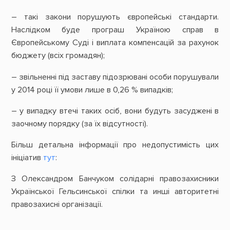
– такі закони порушують європейські стандарти.
Наслідком буде програш Україною справ в
Європейському Суді і виплата компенсацій за рахунок
бюджету (всіх громадян);
– звільненні під заставу підозрювані особи порушували
у 2014 році її умови лише в 0,26 % випадків;
– у випадку втечі таких осіб, вони будуть засуджені в
заочному порядку (за їх відсутності).
Більш детальна інформації про недопустимість цих
ініціатив
тут
:
З Олександром Банчуком солідарні правозахисники
Української Гельсинської спілки та инші авторитетні
правозахисні організації.