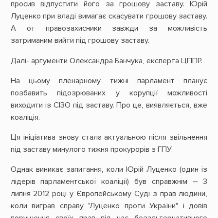
просив відпустити його за грошову заставу. Юрій
Луценко при владі вимагає скасувати грошову заставу.
А от правозахисники завжди за можливість
затриманим вийти під грошову заставу.
Далі- аргументи Олександра Банчука, експерта ЦППР.
На цьому пленарному тижні парламент планує
позбавить підозрюваних у корупції можливості
виходити із СІЗО під заставу. Про це, виявляється, вже
коаліція.
​Ця ініціатива знову стала актуальною після звільнення
під заставу минулого тижня прокурорів з ГПУ.
​Однак виникає запитання, коли Юрій Луценко (один із
лідерів парламентської коаліції) був справжнім – 3
липня 2012 році у Європейському Суді з прав людини,
коли виграв справу "Луценко проти України" і довів