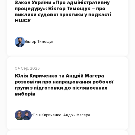
Закон України «Про адміністративну
процедуру»: Віктор Тимощук – про
виклики судової практики у подкасті
НШСУ
Віктор Тимощук
04 Сер, 2026
Юлія Кириченко та Андрій Магера
розповіли про напрацювання робочої
групи з підготовки до післявоєнних
виборів
Юлія Кириченко
,
Андрій Магера