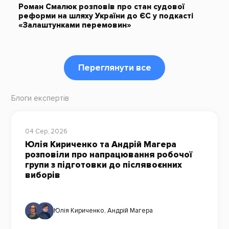
Роман Смалюк розповів про стан судової
реформи на шляху України до ЄС у подкасті
«Залаштунками перемовин»
Переглянути все
Блоги експертів
04 Сер, 2026
Юлія Кириченко та Андрій Магера
розповіли про напрацювання робочої
групи з підготовки до післявоєнних
виборів
Юлія Кириченко
,
Андрій Магера