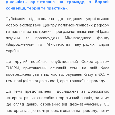
діяльність орієнтована на громаду, в Європі:
концепції, теорія та практика»
.
Публікація підготовлена до видання українською
мовою експертами Центру політико-правових реформ
та видана за підтримки Програмної ініціативи «Права
людини та правосуддя» Міжнародного фонду
«Відродження» та Міністерства внутрішніх справ
України.
Це другий посібник, опублікований Секретаріатом
EUCPN, присвячений основній темі, на якій була
зосереджена увага під час головування Кіпру в ЄС, –
темі поліцейської діяльності, орієнтованої на громаду.
Ця тема представлена і досліджена за допомогою
чотирьох різних способів: теоретичний аналіз, за яким
іде огляд даних, отриманих від держав-учасниць ЄС
про організацію поліції, орієнтованої на громаду; потім