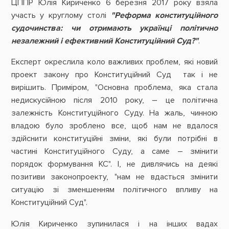
ЦППР Юлія Кириченко 6 березня 2017 року взяла
участь у круглому столі
"Реформа конституційного
судочинства: чи отримають українці політично
незалежний і ефективний Конституційний Суд?"
.
Експерт окреслила коло важливих проблем, які новий
проект закону про Конституційний Суд так і не
вирішить. Приміром, "Основна проблема, яка стала
недискусійною після 2010 року, – це політична
залежність Конституційного Суду. На жаль, чинною
владою було зроблено все, щоб нам не вдалося
здійснити конституційні зміни, які були потрібні в
частині Конституційного Суду, а саме – змінити
порядок формування КС". І, не дивлячись на деякі
позитиви законопроекту, "нам не вдасться змінити
ситуацію зі зменшенням політичного впливу на
Конституційний Суд".
Юлія Кириченко зупинилася і на інших вадах