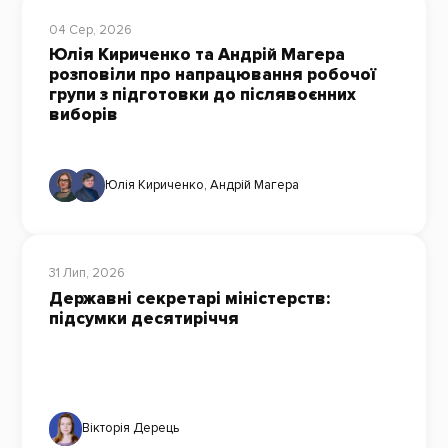
04 Сер, 2026
Юлія Кириченко та Андрій Магера
розповіли про напрацювання робочої
групи з підготовки до післявоєнних
виборів
Юлія Кириченко
,
Андрій Магера
31 Лип, 2026
Державні секретарі міністерств:
підсумки десятиріччя
Вікторія Дерець