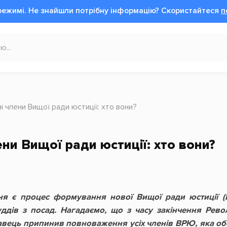
режимі.
Не знайшли потрібну інформацію?
Cкористайтеся
п
 члени Вищої ради юстиції: хто вони?
ни Вищої ради юстиції: хто вони?
я є процес формування нової Вищої ради юстиції (
уддів з посад. Нагадаємо, що з часу закінчення Револ
вець припинив повноваження усіх членів ВРЮ, яка обсл