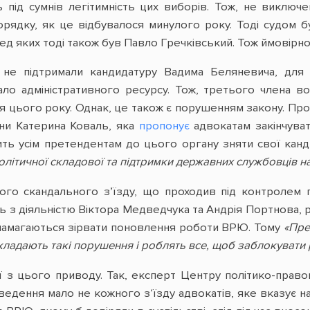
ь під сумнів легітимність цих виборів. Тож, не виклю
рядку, як це відбувалося минулого року. Тоді судом б
д яких тоді також був Павло Гречківський. Тож ймовірно,
і не підтримали кандидатуру Вадима Беляневича, для 
ло адміністративного ресурсу. Тож, третього члена во
я цього року. Однак, це також є порушенням закону. Пр
аїни Катерина Коваль, яка
пропонує
адвокатам закінчува
дить усім претендентам до цього органу зняти свої ка
політичної складової та підтримки державних службовців н
ього скандального з’їзду, що проходив під контролем го
ть з діяльністю Віктора Медведчука та Андрія Портнова,
 намагаються зірвати поновлення роботи ВРЮ. Тому
«Пре
акладають такі порушення і роблять все, щоб заблокуват
ії з цього приводу. Так, експерт Центру політико-пра
ведення мало не кожного з‘їзду адвокатів, яке вказує н