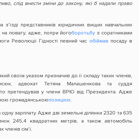
иво, слід внести зміни до закону, які б надали право
 з’їзді представників юридичних вищих навчальних
 на повагу, адже, попри його
боротьбу
з соратниками
моги Революції Гідності певний час
обіймав
посаду в
й своїм указом призначив до її складу таких членів,
исюк, адвокат Тетяна Малашенкова та суддя
 хто претендував у члени ВРЮ від Президента. Адже
ивною громадянською
позицією
.
 одну зарплату. Адже дві земельні ділянки 2320 та 635
динок 245,4 квадратних метрів, а також автомобіль
 членів сім‘ї.