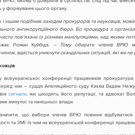
 ВРЮ, якому б довіряли в суспільстві, слід під час внесе
ть у формуванні цього органу.
 і іншим подібним заходам прокурорів та науковців, може 
ьного антикорупційного бюро. Бо процедура з організац
часто пов’язана із різними маніпуляціями, над якими пот
ає Роман Куйбіда.
– Тому обирати членів ВРЮ ма
 чином, вдасться уникнути скандальних ситуацій, які ми не 
ковців
 всеукраїнської конференції працівників прокуратури,
ред них – суддя Апеляційного суду Києва Вадим Нежура
евні
сигнали
, які шкодять його репутації, та адвокат В
ми минулої та нинішньої влади.
азначити, що вибори членів ВРЮ повинні відбуватися
сті та ЗМІ. Із чим на всеукраїнській конференції праців