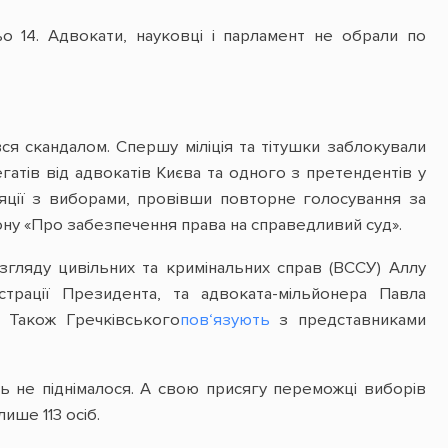
ьо 14. Адвокати, науковці і парламент не обрали по
я скандалом. Спершу міліція та тітушки заблокували
гатів від адвокатів Києва та одного з претендентів у
ляції з виборами, провівши повторне голосування за
ону «Про забезпечення права на справедливий суд».
згляду цивільних та кримінальних справ (ВССУ) Аллу
трації Президента, та адвоката-мільйонера Павла
. Також Гречківського
пов‘язують
з представниками
ть не піднімалося. А свою присягу переможці виборів
ише 113 осіб.