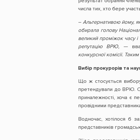
результат обрання членів
числа тих, хто бере учас
–
Альтернативою йому, як
обирала голову Націонал
великий проміжок часу і 
репутацію ВРЮ,
— вваж
конкурсної
комісії. Таким
Вибір прокурорів та нау
Що ж стосується вибору
претендували до ВРЮ. Се
приналежності, хоча є п
провідними представника
Водночас, хотілося б з
представників громадсько