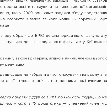
идичних вищих навчальних закладів і наукових устан
істерства освіти та науки, а не кишенькової організаці
дивно, що у 2009 році саме завдяки з’їзду представни
в особисто Ківалов та його колишній соратник Портно
еміда…
з’їзду обрали до ВРЮ декана юридичного факультету Л
 заступника декана юридичного факультету Київського
аним у законі критеріям, згідно з якими, членом цього 
ну репутацію.
атів-суддів не набрав під час голосування на цьому з’їз
етензії відносно зв’язків з певними політичними си
.
складно обирати суддів до ВРЮ,
бо кількість людей, що ма
д тих, у кого є 15 років стажу,
— упевнений член ініц