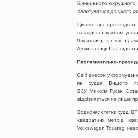
Вінницького окружного 
балотуватися до цього о
Цікаво, що претендент 
закладів і наукових уст
Януковича, він має прям
Адміністрації Президента
Парламентсько-президе
Свій внесок у формуванн
як суддя Вищого го
ВСУ Микола Гусак. Оста
відрізняється не лише п
Водночас статки судді ВГ
квадратних метрів, ква
Volkswagen Touareg, навря