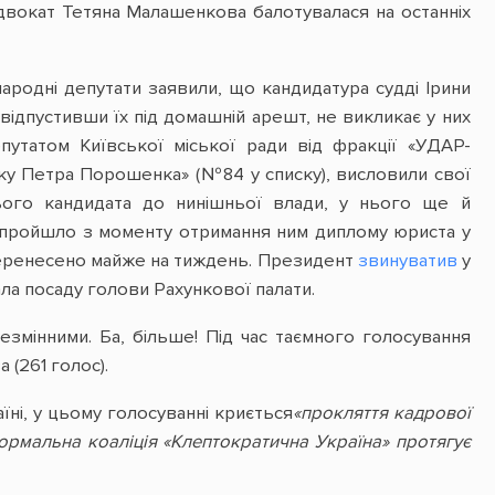
двокат Тетяна Малашенкова балотувалася на останніх
ародні депутати заявили, що кандидатура судді Ірини
 відпустивши їх під домашній арешт, не викликає у них
путатом Київської міської ради від фракції «УДАР-
оку Петра Порошенка» (№84 у списку), висловили свої
цього кандидата до нинішньої влади, у нього ще й
е пройшло з моменту отримання ним диплому юриста у
 перенесено майже на тиждень. Президент
звинуватив
у
ла посаду голови Рахункової палати.
езмінними. Ба, більше! Під час таємного голосування
(261 голос).
ні, у цьому голосуванні криється
«прокляття кадрової
ормальна коаліція «Клептократична Україна» протягує