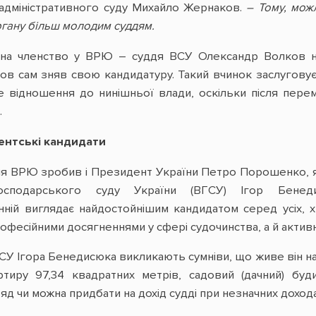
адміністративного суду Михайло Жернаков.
– Тому, можл
ргану більш молодим суддям.
на членство у ВРЮ – суддя ВСУ Олександр Волков на
анов сам зняв свою кандидатуру. Такий вчинок заслуговує
е відношення до нинішньої влади, оскільки після пере
.
нтські кандидати
я ВРЮ зробив і Президент України Петро Порошенко, яки
сподарського суду України (ВГСУ) Ігор Бенед
нній виглядає найдостойнішим кандидатом серед усіх,
рофесійними досягненнями у сфері судочинства, а й акт
СУ Ігора Бенедисюка викликають сумніви, що живе він на
ртиру 97,34 квадратних метрів, садовий (дачний) бу
д чи можна придбати на дохід судді при незначних доходах