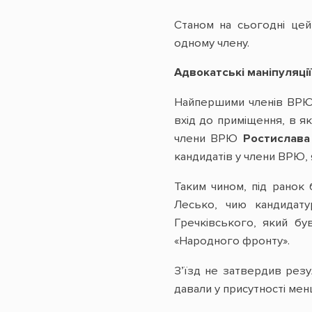
Станом на сьогодні цей
одному члену.
Адвокатські маніпуляції
Найпершими членів ВРЮ о
вхід до приміщення, в я
члени ВРЮ
Ростислава
кандидатів у члени ВРЮ, 
Таким чином, під ранок
Лесько, чию кандидату
Гречківського, який бу
«Народного фронту».
З’їзд не затвердив резу
давали у присутності менш