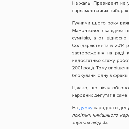
На жаль, Президент не у
парламентських виборах 
Гучними цього року вияв
Мамонтової, яка єдина пі
сумнівів, а от відносн
Солідарність» та в 2014
застереження на раді к
недостатньо стажу робо
2001 році). Тому виріше
блокуванні одну з фракці
Цікаво, що після обгово
народних депутатів саме 
На
думку
народного депут
політики нинішнього кер
«нужних людєй».