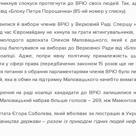
никнув спокуси протягнути до ВРЮ своїх людей. Так, а
від «Блоку Петра Порошенка» (85-ий номер у списку).
илися й вибори членів ВРЮ у Верховній Раді. Спершу н
д час Євромайдану не кинула за ґрати мітингувальників,
о молодого адвоката Олексія Маловацького, який є де
 році балотувався на виборах до Верховної Ради від «Бл
оаліції. Адже, попри явну політичну приналежність 
ти у сфері права (передбачених законом 15 років ще н
ння питання з обрання парламентарями членів ВРЮ було
й, яка в обмін на підтримку Маловацького начебто вимага
рення на раді коаліції кандидати до ВРЮ залишилися н
Маловацький набрав більше голосів – 269, ніж Мамонтова 
ата Єгора Соболєва, який вболіває за люстрацію в Украї
івництва держави – разом із приходом гідних людей неф