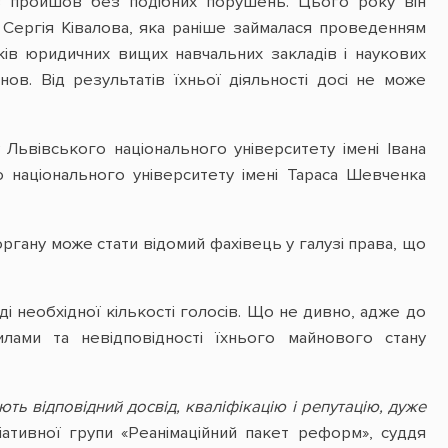
ов пройшов без подібних порушень. Цього року він
ї Сергія Ківалова, яка раніше займалася проведенням
ків юридичних вищих навчальних закладів і наукових
в. Від результатів їхньої діяльності досі не може
ьвівського національного університету імені Івана
 національного університету імені Тараса Шевченка
органу може стати відомий фахівець у галузі права, що
ді необхідної кількості голосів. Що не дивно, адже до
лами та невідповідності їхнього майнового стану
ють відповідний досвід, кваліфікацію і репутацію, дуже
іативної групи «Реанімаційний пакет реформ», суддя