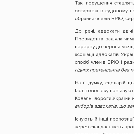
Такі порушення ставлят
оскаржені в судовому по
обрання членів ВРЮ, сере
До речі, адвокати двіч
Президента задіяла чима
перерву до червня місяц
асоціації адвокатів Укр
спосіб членів ВРЮ і ра
гідних претендентів без 
На її думку, сценарій ц
Ізовітової, яку пов’язую
Коваль, вороги України
виборів адвокатів, що з
Існують й інші пропозиц
через скандальність про