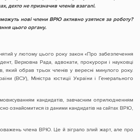
х, дехто не призначив членів взагалі.
и зможуть нові члени ВРЮ активно узятися за роботу?
ання цього органу.
нятий у лютому цього року закон «Про забезпечення
ент, Верховна Рада, адвокати, прокурори і науковці
в, який обрав трьох членів у вересні минулого року.
ни (ВСУ), Міністра юстиції України і Генерального
амовисуванням кандидатів, завчасним оприлюдненням
часно ознайомитися із даними кандидатів на сайтах ВРЮ,
оважень члена ВРЮ. Це й зіграло злий жарт, але про