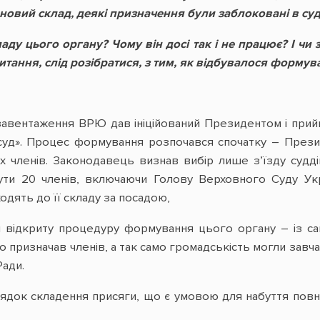
овий склад, деякі призначення були заблоковані в суда
ладу цього органу? Чому він досі так і не працює? І ч
питання, слід розібратися, з тим, як відбувалося формув
завентаження ВРЮ дав ініційований Президентом і прий
суд». Процес формування розпочався спочатку – Презид
х членів. Законодавець визнав вибір лише з’їзду судді
и 20 членів, включаючи Голову Верховного Суду Украї
одять до її складу за посадою,
 відкриту процедуру формування цього органу – із с
хто призначав членів, а так само громадськість могли зав
Ради.
ядок складення присяги, що є умовою для набуття повн