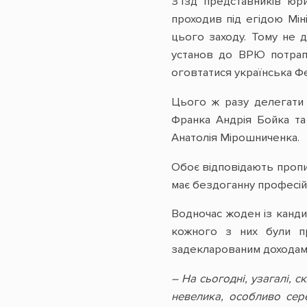
З’їзд представників юр
проходив під егідою Мін
цього заходу. Тому не 
установ до ВРЮ потрапи
оговтатися українська Ф
Цього ж разу делегати 
Франка Андрія Бойка та
Анатолія Мірошниченка.
Обоє відповідають пропис
має бездоганну професій
Водночас жоден із кандид
кожного з них були пр
задекларованим доходам
– На сьогодні, узагалі, 
невелика, особливо сере