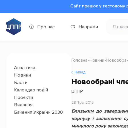
Сайт працює у тестовому 
Про нас
Напрями
Головна
Новини
Новообрані
Аналітика
Назад
Новини
Новообрані чле
Блоги
Календар подій
ЦППР
Проєкти
29 Тра, 2015
Видання
Близьким до завершенн
Бачення України 2030
корпусу і звільнення с
минулого року законода