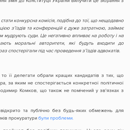
ння змін до Конституції України вилучити це зібрання з
стати конкурсна комісія, подібна до тої, що нещодавно
ією з’їздів та конференцій є дуже затратною, займає
ім мудрують суди. Це негативно впливає на роботу і на
ють моральні авторитети, які будуть входити до
раз спостерігали під час проведення з’їздів адвокатів.
 то її делегати обрали кращих кандидатів з тих, що
, за яким не спостерігається конкретної політичної
олодимир Комков, що також не помічений у зв’язках з
 відкрито та публічно без будь-яких обмежень для
ників прокуратури
були проблеми.