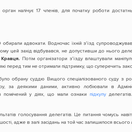
 орган налічує 17 членів, для початку роботи достатн
бирали адвокати. Водночас їхній з’їзд супроводжувавс
кому цей захід відбувався, не допустивши до нього деле
 Кравця.
Потім організатори з’їзду влаштували маніпу
які перед тим не отримали підтримку, що суперечить зак
 було обрану суддю Вищого спеціалізованого суду з ро
ру, за деякими даними, активно лобіювали в Адмініс
в помічений у діях, що мали ознаки
підкупу
делегатів
льтатів голосування делегатів. Це питання чомусь наві
ості, адже в залі засідань на той час залишилося всього л