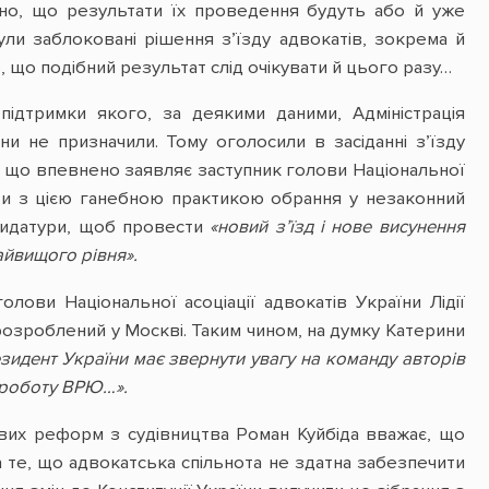
чено, що результати їх проведення будуть або й уже
ули заблоковані рішення з’їзду адвокатів, зокрема й
 що подібний результат слід очікувати й цього разу…
підтримки якого, за деякими даними, Адміністрація
ни не призначили. Тому оголосили в засіданні з’їзду
о що впевнено заявляє заступник голови Національної
ти з цією ганебною практикою обрання у незаконний
ндидатури, щоб провести
«новий з’їзд і нове висунення
айвищого рівня».
лови Національної асоціації адвокатів України Лідії
 розроблений у Москві. Таким чином, на думку Катерини
зидент України має звернути увагу на команду авторів
и роботу ВРЮ…».
вових реформ з судівництва Роман Куйбіда вважає, що
а те, що адвокатська спільнота не здатна забезпечити