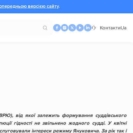
опередньою версією сайту
.
Контакти
Ua
ВРЮ), від якої залежить формування суддівського
юції гідності не звільнено жодного судді. У квітні
уговували інтереси режиму Януковича. За рік так і