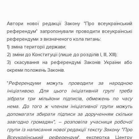
Автори нової редакції Закону "Про всеукраїнський
референдум" запропонували проводити всеукраїнські
референдуми з визначеного кола питань:
1) зміна території держави;
2) зміни до Конституції (лише до розділів I, III, XIII);
3) скасування на референдумі Законів України або
окреми положень Законів.
"
Референдуми можуть проводити за народною
ініціативою. Для цього ініціативній групі треба
зібрати три мільйони підписів, обмежень по часу
нема. До того ж членам ініціативної групи можуть
допомагати збирати підписи за дорученням скільки
завгодно громадян", – розповіла учасниця робочої
групи із написання нової редакції тексту Закону "Про
Всеукраїнський референдум
", експертка Центру