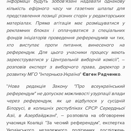
інформації будуть зобов'язані надавати однакову
кількість ефірного часу чи газетних шпальт для
представлення позиції різних сторін у редакторських
матеріалах. Пряма агітація має розміщуватися у
рекламних блоках і оплачуватися з спеціальних
фондів ініціаторів проведення референдумів чи тих,
хто виступає проти питання, винесеного на
референдум. Для цього учасники процесу мають
зареєструватися у Центральній виборчій комісії", –
розповів експерт з виборчого права, директор з
розвитку МГО "Інтерньюз-Україна
"
Євген Радченко
.
"
Нова редакція Закону "Про всеукраїнський
референдум" не допускає можливості узурпації влади
через референдум, як це відбулося у сусідній
Білорусі, в колишніх республіках СРСР Серердньої
Азіі, в Азербайджані
", – розповіла на обговоренні
учасниця Коаліції "За чесний референдум", експертка
Українського незалежного політичних досліджень