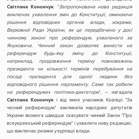
Світлана Конончук
. "
Запропонована нова редакція
виключає ухвалення змін до Конституції, оминаючи
рішення відповідних органів влади, зокрема,
Верховної Ради України, як це передбачено у досі
чинному законі про референдум, ухваленого за
Януковича. Чинний закон дозволяє винести на
референдум будь-яку зміну до Конституції,
наприклад, продовження терміну повноважень
президента чи кількості термінів перебування на
посаді президента для однієї людини без
відповідного рішення парламенту. Саме так робили
на референдумах політики-диктатори
", – нагадала
Світлана Конончук
і від імені учасників Коаліції "За
чесний референдум" закликала народних депутатів
України якомога швидше скасувати чинний Закон "Про
всеукраїнський референдум" і ухвалити нову редакцію,
що виключає ризики узурпації влади.