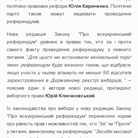
політико-правових реформ
Юлія Кириченко
. Політичні
партії також можут ініціювати проведення
референдумів.
Нова редакція Закону "Про всеукраїнський
референдум" урівнює в правах тих, хто за і проти
самого факту проведення референдуму з певного
питання. "
Для цього ми встановили мінімальний поріг
явки: референдум буде визнано таким, що відбувся,
якщо участь у ньому візьмуть не менше 50 відсотків
зареєстрованих в Державному реєстрі виборців
, " –
пояснив один з авторів нової редакції, президент
виборчого права
Юрій Ключковський
.
Із законодавства про вибори у нову редакцію Закону
"Про всеукраїнський референдум" перенесено норми
про рівність прав і можливостей тих, хто "За" чи "Проти"
у питанні, винесеному на референдум: "
Засоби масової