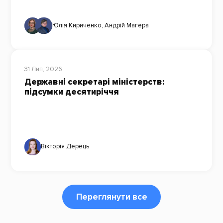
Юлія Кириченко
,
Андрій Магера
31 Лип, 2026
Державні секретарі міністерств:
підсумки десятиріччя
Вікторія Дерець
Переглянути все