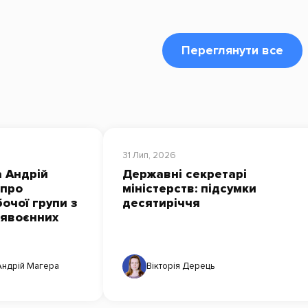
Переглянути все
31 Лип, 2026
 Андрій
Державні секретарі
 про
міністерств: підсумки
очої групи з
десятиріччя
лявоєнних
Андрій Магера
Вікторія Дерець