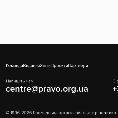
Команда
Видання
Звіти
Проєкти
Партнери
Напишіть нам
Є 
centre@pravo.org.ua
+
© 1996-2026 Громадська організація «Центр політик