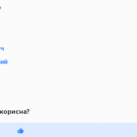
о
ич
ий
 корисна?