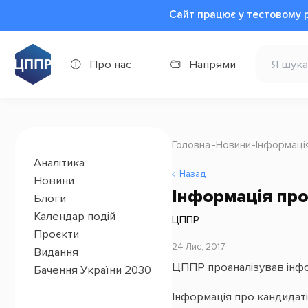
Сайт працює у тестовому 
Про нас
Напрями
Головна
Новини
Інформаці
Аналітика
Назад
Новини
Інформація про
Блоги
Календар подій
ЦППР
Проєкти
24 Лис, 2017
Видання
ЦППР проаналізував інфо
Бачення України 2030
Інформація про кандидат