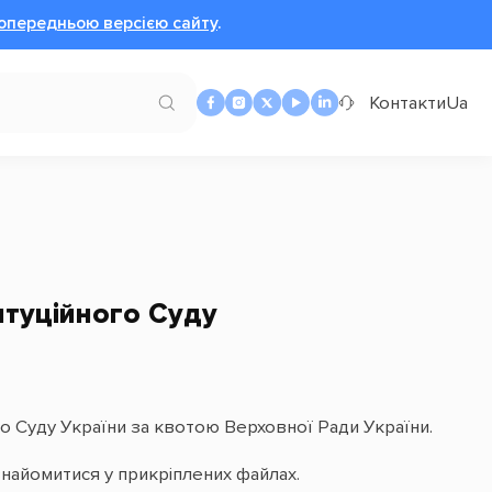
опередньою версією сайту
.
Контакти
Ua
итуційного Суду
о Суду України за квотою Верховної Ради України.
знайомитися у прикріплених файлах.