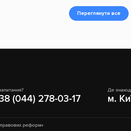
Переглянути все
запитання?
Де знахо
38 (044) 278-03-17
м. Ки
о-правових реформ»