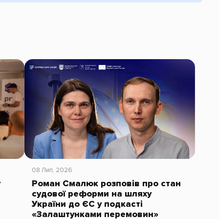
08 Лип, 2026
у
Роман Смалюк розповів про стан
судової реформи на шляху
України до ЄС у подкасті
«Залаштунками перемовин»