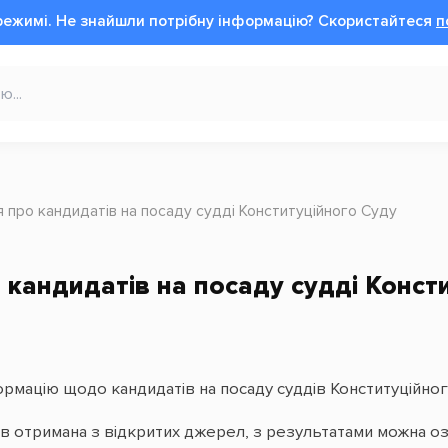
режимі.
Не знайшли потрібну інформацію?
Cкористайтеся
п
я про кандидатів на посаду судді Конституційного Суду
 кандидатів на посаду судді Конст
рмацію щодо кандидатів на посаду суддів Конституційног
ів отримана з відкритих джерел, з результатами можна о