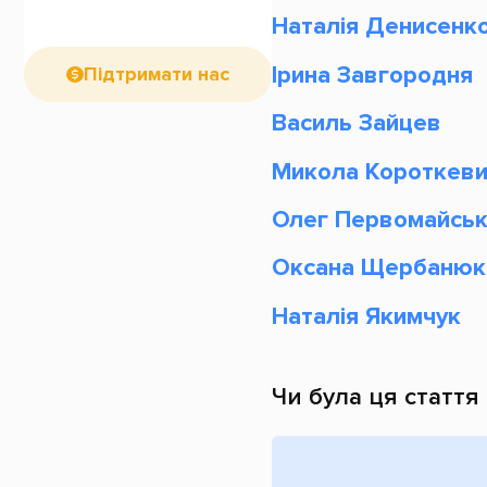
Наталія Денисенк
Ірина Завгородня
Підтримати нас
Василь Зайцев
Микола Короткев
Олег Первомайськ
Оксана Щербанюк
Наталія Якимчук
Чи була ця стаття