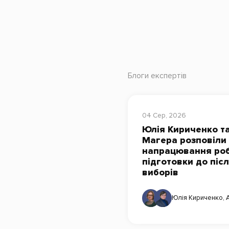
Блоги експертів
04 Сер, 2026
Юлія Кириченко та
Магера розповіли
напрацювання роб
підготовки до піс
виборів
Юлія Кириченко
,