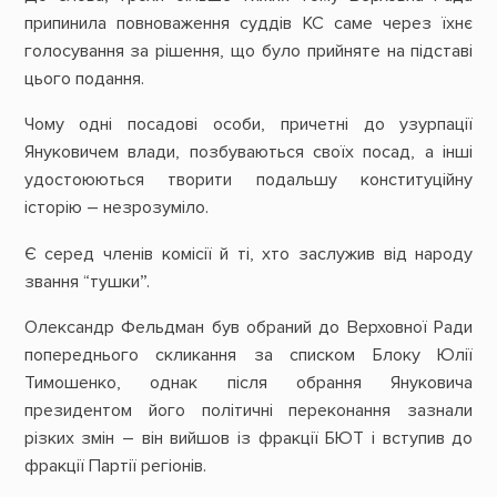
припинила повноваження суддів КС саме через їхнє
голосування за рішення, що було прийняте на підставі
цього подання.
Чому одні посадові особи, причетні до узурпації
Януковичем влади, позбуваються своїх посад, а інші
удостоюються творити подальшу конституційну
історію – незрозуміло.
Є серед членів комісії й ті, хто заслужив від народу
звання “тушки”.
Олександр Фельдман був обраний до Верховної Ради
попереднього скликання за списком Блоку Юлії
Тимошенко, однак після обрання Януковича
президентом його політичні переконання зазнали
різких змін – він вийшов із фракції БЮТ і вступив до
фракції Партії регіонів.