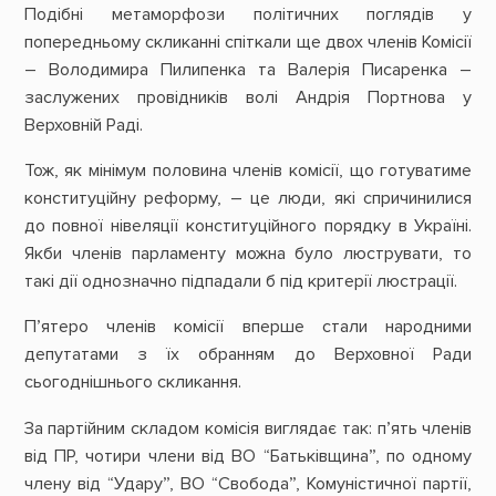
Подібні метаморфози політичних поглядів у
попередньому скликанні спіткали ще двох членів Комісії
– Володимира Пилипенка та Валерія Писаренка –
заслужених провідників волі Андрія Портнова у
Верховній Раді.
Тож, як мінімум половина членів комісії, що готуватиме
конституційну реформу, – це люди, які спричинилися
до повної нівеляції конституційного порядку в Україні.
Якби членів парламенту можна було люструвати, то
такі дії однозначно підпадали б під критерії люстрації.
П’ятеро членів комісії вперше стали народними
депутатами з їх обранням до Верховної Ради
сьогоднішнього скликання.
За партійним складом комісія виглядає так: п’ять членів
від ПР, чотири члени від ВО “Батьківщина”, по одному
члену від “Удару”, ВО “Свобода”, Комуністичної партії,