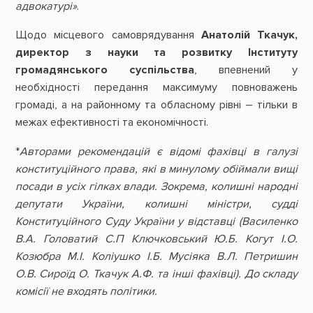
адвокатурі»
.
Щодо місцевого самоврядування
Анатолій Ткачук,
директор з науки та розвитку Інституту
громадянського суспільства
, впевнений у
необхідності передання максимуму повноважень
громаді, а на районному та обласному рівні – тільки в
межах ефективності та економічності.
*
Авторами рекомендацій є відомі фахівці в галузі
конституційного права, які в минулому обіймали вищі
посади в усіх гілках влади. Зокрема, колишні народні
депутати України, колишні міністри, судді
Конституційного Суду України у відставці (Василенко
В.А. Головатий С.П Ключковський Ю.Б. Когут І.О.
Козюбра М.І. Коліушко І.Б. Мусіяка В.Л. Петришин
О.В. Сироїд О. Ткачук А.Ф. та інші фахівці). До складу
комісії не входять політики.