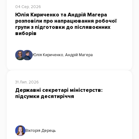
04 Сер, 2026
Юлія Кириченко та Андрій Магера
розповіли про напрацювання робочої
групи з підготовки до післявоєнних
виборів
Юлія Кириченко
,
Андрій Магера
31 Лип, 2026
Державні секретарі міністерств:
підсумки десятиріччя
Вікторія Дерець