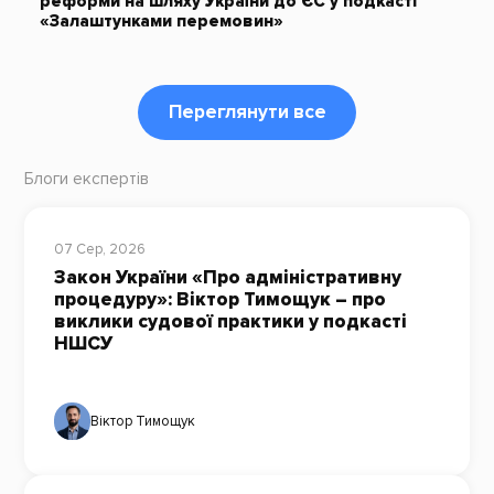
реформи на шляху України до ЄС у подкасті
«Залаштунками перемовин»
Переглянути все
Блоги експертів
07 Сер, 2026
Закон України «Про адміністративну
процедуру»: Віктор Тимощук – про
виклики судової практики у подкасті
НШСУ
Віктор Тимощук