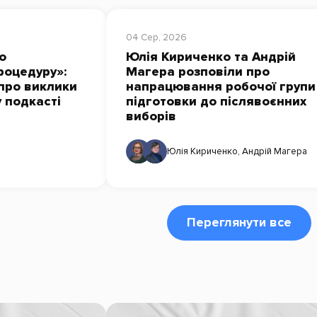
04 Сер, 2026
о
Юлія Кириченко та Андрій
роцедуру»:
Магера розповіли про
про виклики
напрацювання робочої групи
у подкасті
підготовки до післявоєнних
виборів
Юлія Кириченко
,
Андрій Магера
Переглянути все