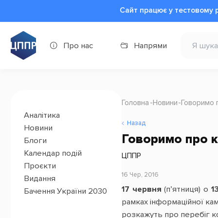
Сайт працює у тестовому 
Про нас
Напрями
Головна
Новини
Говоримо 
Аналітика
Назад
Новини
Говоримо про к
Блоги
Календар подій
ЦППР
Проєкти
16 Чер, 2016
Видання
17 червня
(п’ятниця) о
1
Бачення України 2030
рамках інформаційної кам
розкажуть про перебіг ко