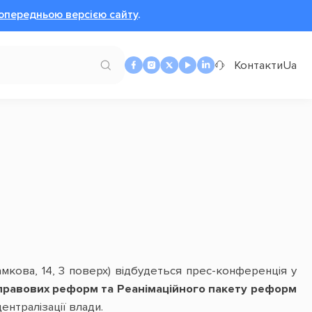
опередньою версією сайту
.
Контакти
Ua
мкова, 14, 3 поверх) відбудеться прес-конференція у
правових реформ та Реанімаційного пакету реформ
ентралізації влади.