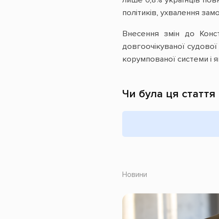
лише 0,8% українців повн
політиків, ухвалення зам
Внесення змін до Конст
довгоочікуваної судової
корумпованої системи і я
Чи була ця стаття
Новини