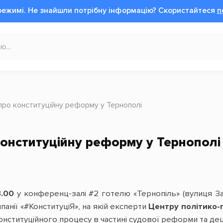
режимі.
Не знайшли потрібну інформацію?
Cкористайтеся
п
про конституційну реформу у Тернополі
онституційну реформу у Тернополі
3.00
у конференц-залі #2 готелю «Тернопіль» (вулиця За
панії «#КонституціЯ», на якій експерти
Центру політико-
нституційного процесу в частині судової реформи та дец