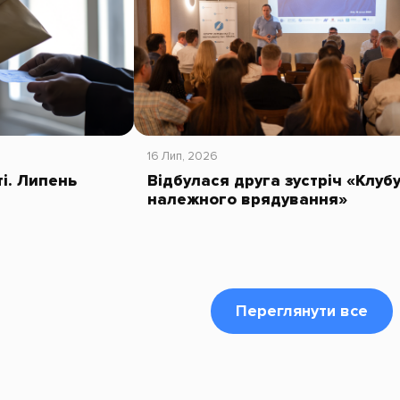
16 Лип, 2026
ті. Липень
Відбулася друга зустріч «Клуб
належного врядування»
Переглянути все