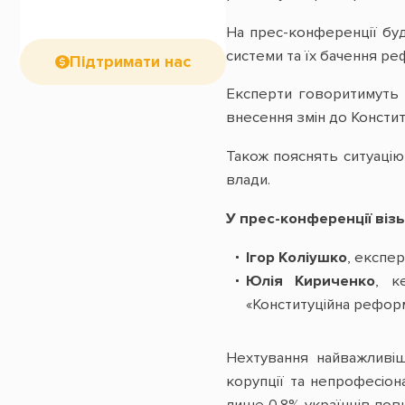
На прес-конференції бу
системи та їх бачення р
Підтримати нас
Експерти говоритимуть п
внесення змін до Констит
Також пояснять ситуацію
влади.
У прес-конференції віз
Ігор Коліушко
, експе
Юлія Кириченко
, к
«Конституційна рефор
Нехтування найважливіш
корупції та непрофесіон