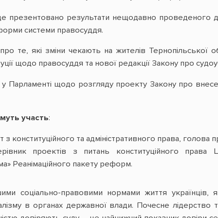
де презентовано результати нещодавно проведеного д
еформи системи правосуддя.
ро те, які зміни чекають на жителів Тернопільської о
уції щодо правосуддя та нової редакції Закону про судоуст
 у Парламенті щодо розгляду проекту Закону про внесен
ьмуть участь
:
рт з конституційного та адміністративного права, голова
ерівник проектів з питань конституційного права 
ма» Реанімаційного пакету реформ.
ими соціально-правовими нормами життя українців, як
алізму в органах державної влади. Почесне лідерство 