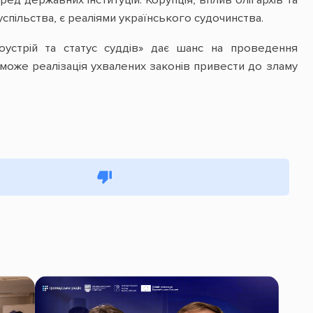
ед державних інституцій. Корупція, вплив олігархів та
успільства, є реаліями українського судочинства.
оустрій та статус суддів» дає шанс на проведення
може реалізація ухвалених законів привести до зламу