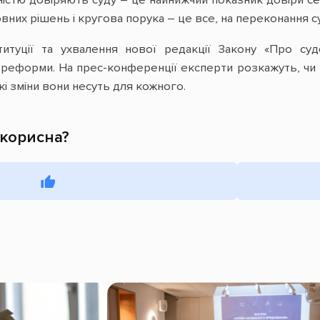
істю довіряють суду – це найнижчий показник довіри сер
овних рішень і кругова порука – це все, на переконання с
итуції та ухвалення нової редакції Закону «Про суд
 реформи. На прес-конференції експерти розкажуть, чи 
кі зміни вони несуть для кожного.
 корисна?