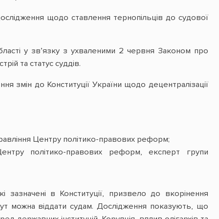
ослідження щодо ставлення тернопільців до судової
бласті у зв’язку з ухваленими 2 червня Законом про
рій та статус суддів.
ня змін до Конституції України щодо децентралізації
 правління Центру політико-правових реформ;
Центру політико-правових реформ, експерт групи
і зазначені в Конституції, призвело до вкорінення
тут можна віддати судам. Дослідження показують, що