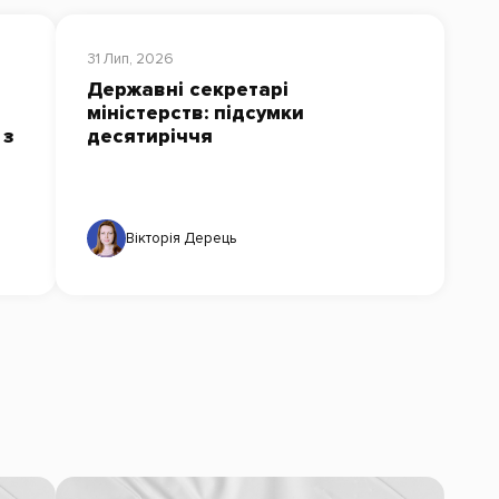
31 Лип, 2026
Державні секретарі
міністерств: підсумки
 з
десятиріччя
Вікторія Дерець