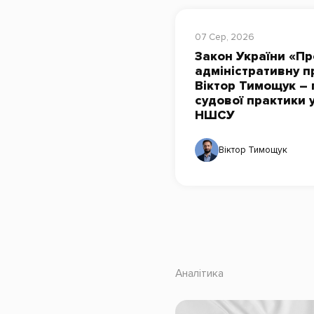
07 Сер, 2026
Закон України «Пр
адміністративну п
Віктор Тимощук – 
судової практики 
НШСУ
Віктор Тимощук
Аналітика