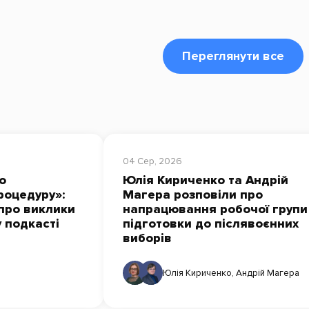
Переглянути все
04 Сер, 2026
о
Юлія Кириченко та Андрій
роцедуру»:
Магера розповіли про
про виклики
напрацювання робочої групи
у подкасті
підготовки до післявоєнних
виборів
Юлія Кириченко
,
Андрій Магера