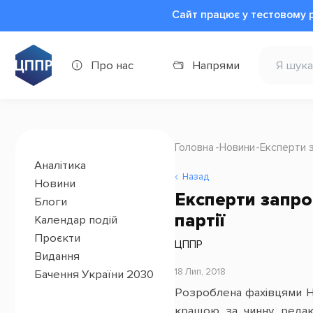
Сайт працює у тестовому 
Про нас
Напрями
Головна
Новини
Експерти 
Аналітика
Назад
Новини
Експерти запро
Блоги
партії
Календар подій
Проєкти
ЦППР
Видання
18 Лип, 2018
Бачення України 2030
Розроблена фахівцями НА
кращою за чинну редак