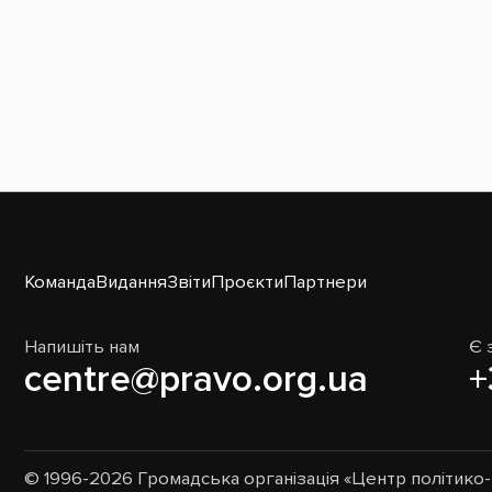
Команда
Видання
Звіти
Проєкти
Партнери
Напишіть нам
Є 
centre@pravo.org.ua
+
© 1996-2026 Громадська організація «Центр політик