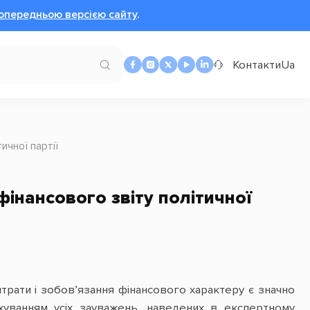
опередньою версією сайту
.
Контакти
Ua
ичної партії
інансового звіту політичної
трати і зобов’язання фінансового характеру є значно
уванням усіх зауважень, наведених в експертному