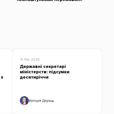
31 Лип, 2026
Державні секретарі
міністерств: підсумки
 з
десятиріччя
Вікторія Дерець