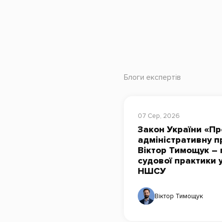
Блоги експертів
07 Сер, 2026
Закон України «Пр
адміністративну п
Віктор Тимощук – 
судової практики 
НШСУ
Віктор Тимощук