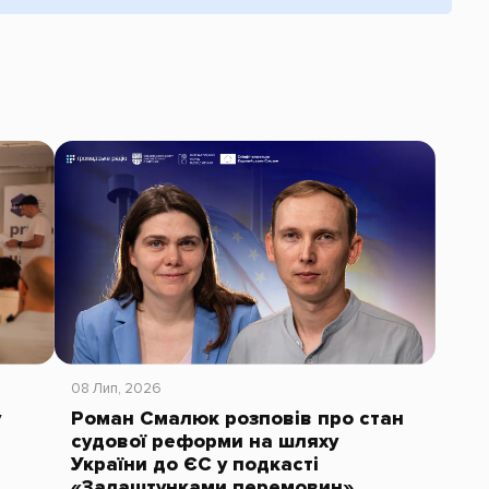
08 Лип, 2026
у
Роман Смалюк розповів про стан
судової реформи на шляху
України до ЄС у подкасті
«Залаштунками перемовин»