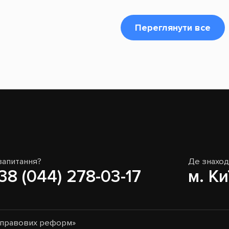
Переглянути все
запитання?
Де знахо
38 (044) 278-03-17
м. Ки
о-правових реформ»