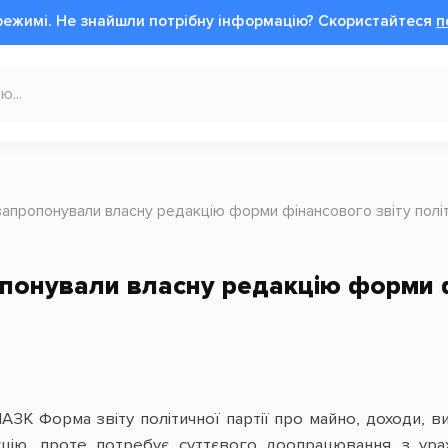
режимі.
Не знайшли потрібну інформацію?
Cкористайтеся
п
запропонували власну редакцію форми фінансового звіту політ
понували власну редакцію форми ф
ЗК Форма звіту політичної партії про майно, доходи, ви
цію, проте потребує суттєвого доопрацювання з урах