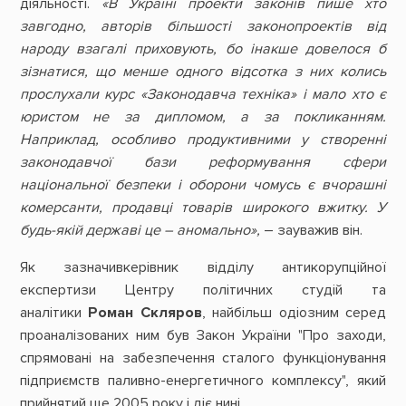
діяльності.
«В Україні проекти законів пише хто
завгодно, авторів більшості законопроектів від
народу взагалі приховують, бо інакше довелося б
зізнатися, що менше одного відсотка з них колись
прослухали курс «Законодавча техніка» і мало хто є
юристом не за дипломом, а за покликанням.
Наприклад, особливо продуктивними у створенні
законодавчої бази реформування сфери
національної безпеки і оборони чомусь є вчорашні
комерсанти, продавці товарів широкого вжитку. У
будь-якій державі це – аномально»,
– зауважив він.
Як зазначивкерівник відділу антикорупційної
експертизи Центру політичних студій та
аналітики
Роман Скляров
, найбільш одіозним серед
проаналізованих ним був Закон України "Про заходи,
спрямовані на забезпечення сталого функціонування
підприємств паливно-енергетичного комплексу", який
прийнятий ще 2005 року і діє нині.