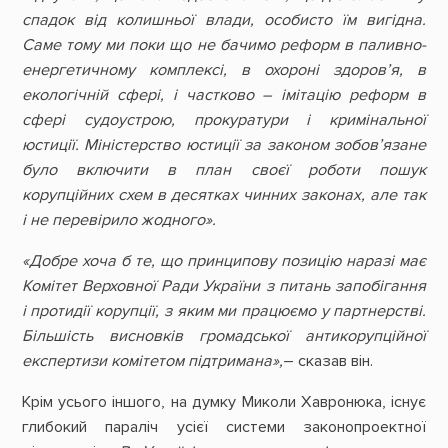
спадок від колишньої влади, особисто їм вигідна.
Саме тому ми поки що не бачимо реформ в паливно-
енергетичному комплексі, в охороні здоров’я, в
екологічній сфері, і частково – імітацію реформ в
сфері судоустрою, прокуратури і кримінальної
юстиції. Міністерство юстиції за законом зобов’язане
було включити в план своєї роботи пошук
корупційних схем в десятках чинних законах, але так
і не перевірило жодного».
«Добре хоча б те, що принципову позицію наразі має
Комітет Верховної Ради України з питань запобігання
і протидії корупції, з яким ми працюємо у партнерстві.
Більшість висновків громадської антикорупційної
експертизи комітетом підтримана»,
– сказав він.
Крім усього іншого, на думку Миколи Хавронюка, існує
глибокий параліч усієї системи законопроектної