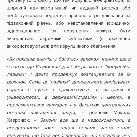
процесу того факту, що такі корупціогенні фактори, як
широкий адміністративний чи судовий розсуд або
необґрунтована передача правового регулювання на
підзаконний рівень, або невстановлення юридичної
відповідальності за порушення можуть бути
використані окремими суб’єктами (і фактично
використовуються) для корупційного збагачення.
«Як показав аналіз, у багатьох законах, чинних ще з
часів влади Януковича, досі зберігаються "корупційні
лазівки", і дехто продовжує збагачуватися за їх
рахунок. Саме ці "лазівки" допомагають вирішувати
справи в судах і прокуратурах, в лікарнях й
університетах, в держадміністраціях і меріях, в
парламентських кулуарах і в багатьох центральних
органах виконавчої влади, –
розповів Микола
Хавронюк.
– Закони все ще є недосконалими, а
представники нової влади вельми часто стали
відчувати, що така недосконалість, що дісталась їм у