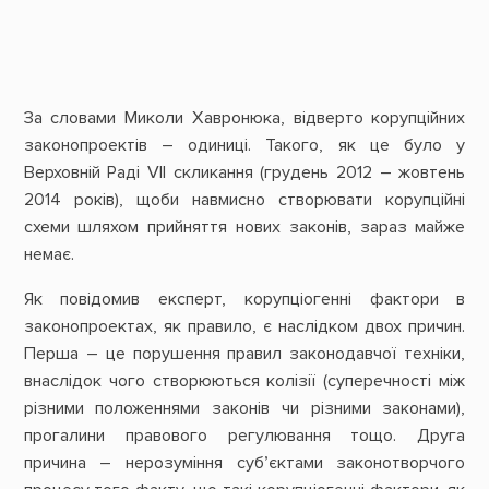
За словами Миколи Хавронюка, відверто корупційних
законопроектів – одиниці. Такого, як це було у
Верховній Раді VII скликання (грудень 2012 – жовтень
2014 років), щоби навмисно створювати корупційні
схеми шляхом прийняття нових законів, зараз майже
немає.
Як повідомив експерт, корупціогенні фактори в
законопроектах, як правило, є наслідком двох причин.
Перша – це порушення правил законодавчої техніки,
внаслідок чого створюються колізії (суперечності між
різними положеннями законів чи різними законами),
прогалини правового регулювання тощо. Друга
причина – нерозуміння суб’єктами законотворчого