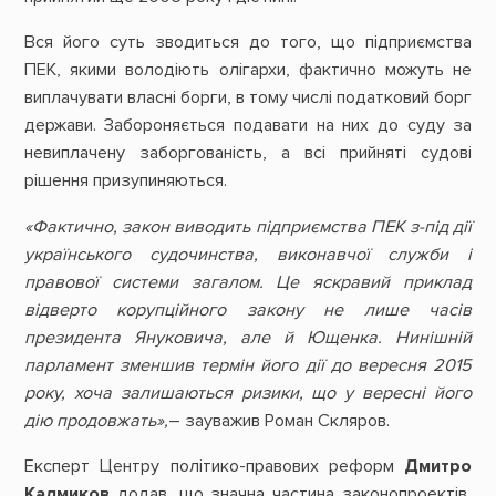
Вся його суть зводиться до того, що підприємства
ПЕК, якими володіють олігархи, фактично можуть не
виплачувати власні борги, в тому числі податковий борг
держави. Забороняється подавати на них до суду за
невиплачену заборгованість, а всі прийняті судові
рішення призупиняються.
«Фактично, закон виводить підприємства ПЕК з-під дії
українського судочинства, виконавчої служби і
правової системи загалом. Це яскравий приклад
відверто корупційного закону не лише часів
президента Януковича, але й Ющенка. Нинішній
парламент зменшив термін його дії до вересня 2015
року, хоча залишаються ризики, що у вересні його
дію продовжать»,
– зауважив Роман Скляров.
Експерт Центру політико-правових реформ
Дмитро
Калмиков
додав, що значна частина законопроектів,