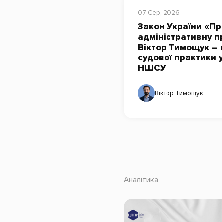
07 Сер, 2026
Закон України «Пр
адміністративну п
Віктор Тимощук – 
судової практики 
НШСУ
Віктор Тимощук
Аналітика