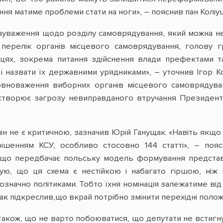
ня матиме проблеми стати на ноги», – пояснив пан Коліу
ауваження щодо розділу самоврядування, який можна не
 перелік органів місцевого самоврядування, голову г
сцях, зокрема питання здійснення влади префектами та
 і назвати їх державними урядниками», – уточнив Ігор 
вноваження виборних органів місцевого самоврядування
 створює загрозу невиправданого втручання Президента
мін не є критичною, зазначив Юрій Ганущак. «Навіть якщо 
ішенням КСУ, особливо стосовно 144 статті», – пояс
 що передбачає польську модель формування представ
тую, що ця схема є нестійкою і набагато гіршою, ніж 
значно політиками. Тобто їхня номінація залежатиме від
щак підкреслив,що вкрай потрібно змінити перехідні поло
акож, що не варто побоюватися, що депутати не встигнут