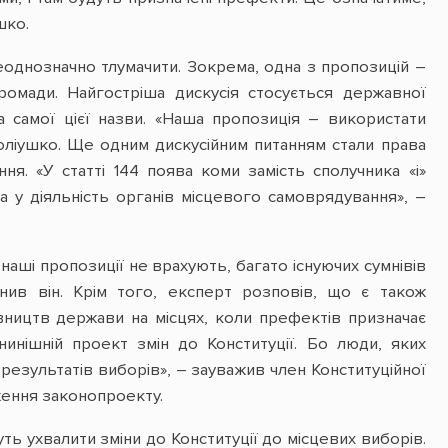
шко.
однозначно тлумачити. Зокрема, одна з пропозицій –
ромади. Найгостріша дискусія стосується державної
 самої цієї назви. «Наша пропозиція – використати
Коліушко. Ще одним дискусійним питанням стали права
. «У статті 144 поява коми замість сполучника «і»
 у діяльність органів місцевого самоврядування», –
наші пропозиції не врахують, багато існуючих сумнівів
нив він. Крім того, експерт розповів, що є також
ництв держави на місцях, коли префектів призначає
нинішній проект змін до Конституції. Бо люди, яких
 результатів виборів», – зауважив член Конституційної
ження законопроекту.
ь ухвалити зміни до Конституції до місцевих виборів.