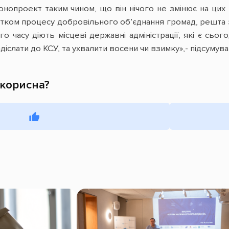
онопроект таким чином, що він нічого не змінює на цих
тком процесу добровільного об’єднання громад, решта з’
о часу діють місцеві державні адміністрації, які є сьо
іслати до КСУ, та ухвалити восени чи взимку»,- підсумува
 корисна?