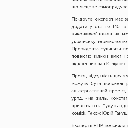
що місцеве самоврядуван
По-друге, експерт має з
додати у статтю 140, в
виконавчої влади на мі
українську термінологію
Президента зупиняти по
повністю змінює зміст і
підкреслив пан Коліушко.
Проте, відсутність цих з
можуть бути пояснені р
альтернативний проект,
уряд. «На жаль, конста
призначають, будуть одно
комісії. Також Юрій Гану
Експерти РПР пояснили т