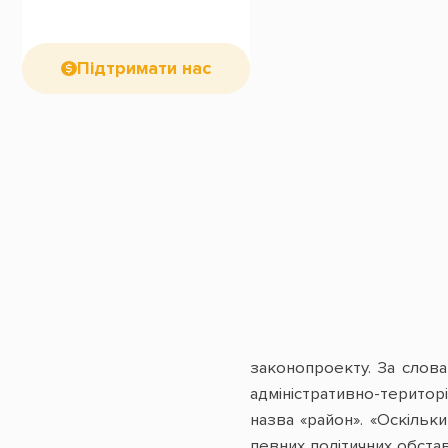
Підтримати нас
законопроекту. За слова
адміністративно-територ
назва «район». «Оскільк
певних політичних обста