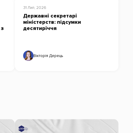
31 Лип, 2026
Державні секретарі
міністерств: підсумки
 з
десятиріччя
Вікторія Дерець