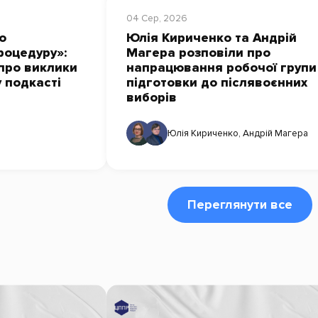
04 Сер, 2026
о
Юлія Кириченко та Андрій
роцедуру»:
Магера розповіли про
про виклики
напрацювання робочої групи
у подкасті
підготовки до післявоєнних
виборів
Юлія Кириченко
,
Андрій Магера
Переглянути все