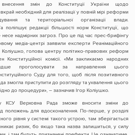
 внесення змін до Конституції України щодо
 вкрай необхідний для реалізації у повній мірі реформи
дування та територіальної організації влади.
 поліпшує редакції більшості норм Конституції, що
е несе надмірних загроз. Про це під час прес-брифінгу
вому медіа-центрі заявили експерти Реанімаційного
 Коліушко, голова центру політико-правових реформ
н Конституційної комісії. «Ми закликаємо народних
видше проголосувати за направлення цього
ституційного Суду для того, щоб після позитивного
да змогла приступити до розгляду та ухвалення цього
ідно до процедури», – зазначив Ігор Коліушко.
ду КСУ Верховна Рада зможе вносити зміни до
яд положень для вдосконалення. По-перше, у розділі
ого рівня у системі такого устрою, там зберігається
иникає ризик, бо якщо така назва залишиться, у силу
и, і там будуть призначені префекти. Це означатиме,