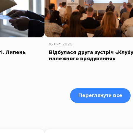
16 Лип, 2026
ті. Липень
Відбулася друга зустріч «Клуб
належного врядування»
Переглянути все