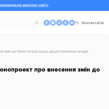
опередньою версією сайту
.
Контакти
Ua
я змін до Конституції щодо децентралізації влади
онопроект про внесення змін до