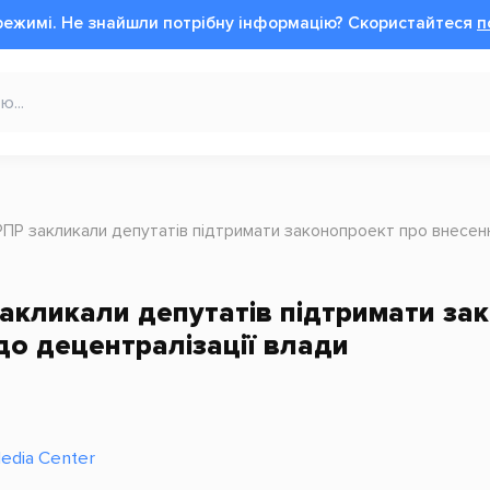
режимі.
Не знайшли потрібну інформацію?
Cкористайтеся
п
РПР закликали депутатів підтримати законопроект про внесенн
акликали депутатів підтримати зак
до децентралізації влади
Media Center