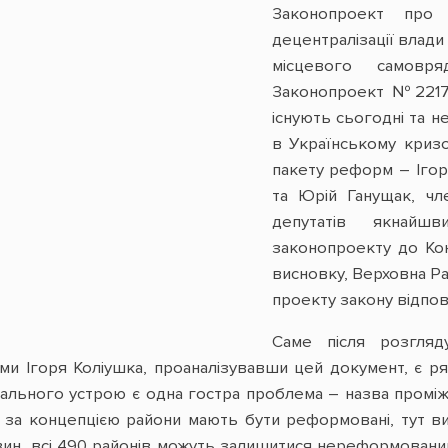
Законопроект про
децентралізації влади
місцевого самовря
Законопроект №2217а
існують сьогодні та н
в Українському кризо
пакету реформ – Ігор
та Юрій Ганущак, чле
депутатів якнайш
законопроекту до Кон
висновку, Верховна Ра
проекту закону відпов
Саме після розгля
ми Ігоря Коліушка, проаналізувавши цей документ, є р
іального устрою є одна гостра проблема – назва проміжн
и за концепцією райони мають бути реформовані, тут в
вин, всі 490 районів можуть залишитися нереформованим