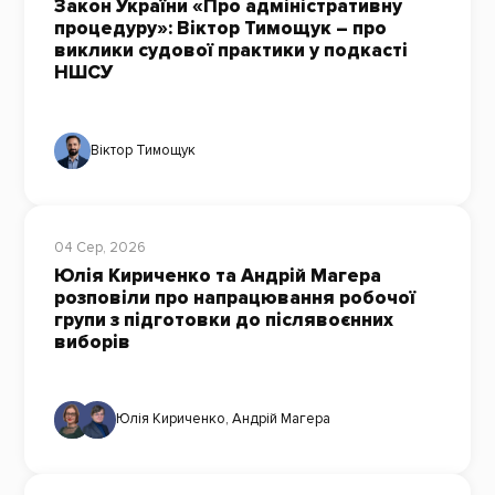
Закон України «Про адміністративну
процедуру»: Віктор Тимощук – про
виклики судової практики у подкасті
НШСУ
Віктор Тимощук
04 Сер, 2026
Юлія Кириченко та Андрій Магера
розповіли про напрацювання робочої
групи з підготовки до післявоєнних
виборів
Юлія Кириченко
,
Андрій Магера