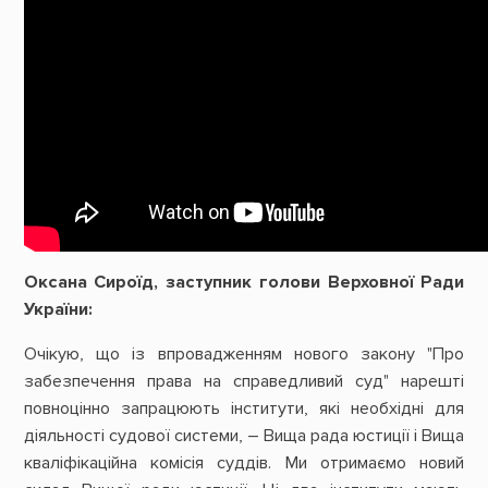
Оксана Сироїд, заступник голови Верховної Ради
України:
Очікую, що із впровадженням нового закону "Про
забезпечення права на справедливий суд" нарешті
повноцінно запрацюють інститути, які необхідні для
діяльності судової системи, – Вища рада юстиції і Вища
кваліфікаційна комісія суддів. Ми отримаємо новий