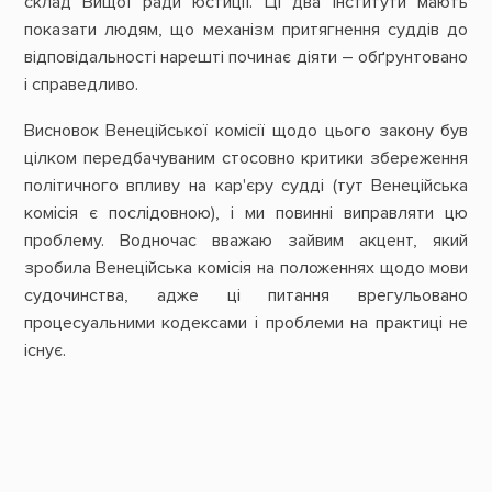
склад Вищої ради юстиції. Ці два інститути мають
показати людям, що механізм притягнення суддів до
відповідальності нарешті починає діяти – обґрунтовано
і справедливо.
Висновок Венеційської комісії щодо цього закону був
цілком передбачуваним стосовно критики збереження
політичного впливу на кар'єру судді (тут Венеційська
комісія є послідовною), і ми повинні виправляти цю
проблему. Водночас вважаю зайвим акцент, який
зробила Венеційська комісія на положеннях щодо мови
судочинства, адже ці питання врегульовано
процесуальними кодексами і проблеми на практиці не
існує.