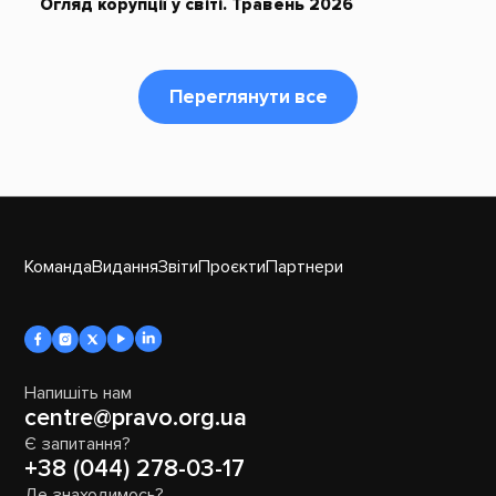
Огляд корупції у світі. Травень 2026
Переглянути все
Команда
Видання
Звіти
Проєкти
Партнери
Напишіть нам
centre@pravo.org.ua
Є запитання?
+38 (044) 278-03-17
Де знаходимось?