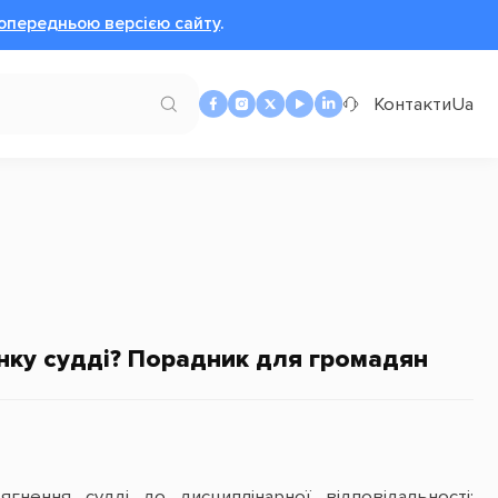
опередньою версією сайту
.
Контакти
Ua
нку судді? Порадник для громадян
гнення судді до дисциплінарної відповідальності: