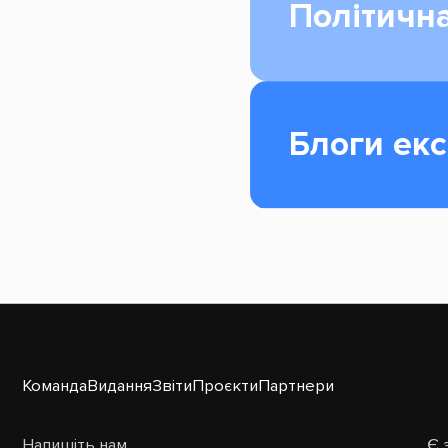
Політична
Блоги екс
Команда
Видання
Звіти
Проєкти
Партнери
Напишіть нам
Є 