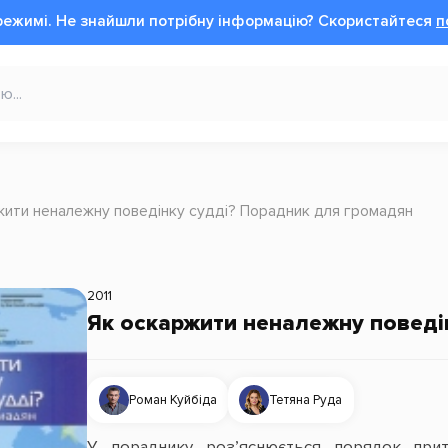
режимі.
Не знайшли потрібну інформацію?
Cкористайтеся
п
жити неналежну поведінку судді? Порадник для громадян
2011
Як оскаржити неналежну поведі
Роман Куйбіда
Тетяна Руда
У пораднику роз’яснюється порядок притя