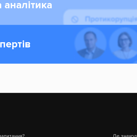
 аналітика
пертів
запитання?
Де знахо