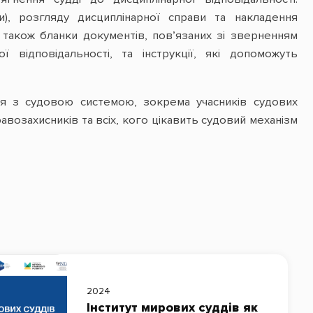
и), розгляду дисциплінарної справи та накладення
 також бланки документів, пов’язаних зі зверненням
 відповідальності, та інструкції, які допоможуть
ся з судовою системою, зокрема учасників судових
равозахисників та всіх, кого цікавить судовий механізм
2024
Інститут мирових суддів як