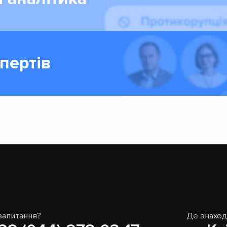
пертів
запитання?
Де знахо