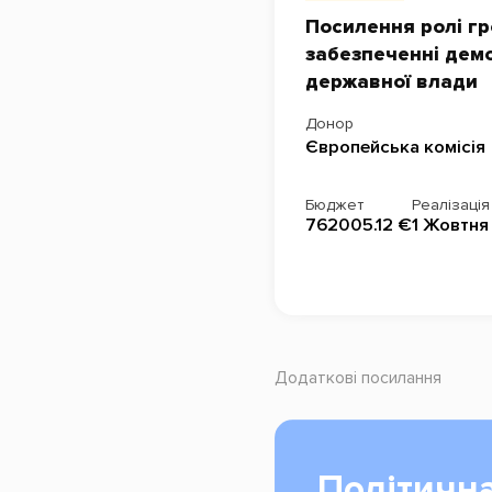
Посилення ролі гр
забезпеченні демо
державної влади
Донор
Європейська комісія
Бюджет
Реалізація
762005.12 €
1 Жовтня
Додаткові посилання
Політична