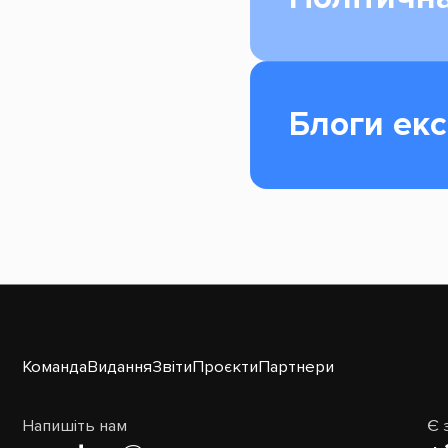
Блоги екс
Команда
Видання
Звіти
Проєкти
Партнери
Напишіть нам
Є 