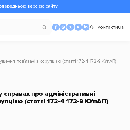
опередньою версією сайту
.
Контакти
Ua
шення, пов’язані з корупцією (статті 172-4 172-9 КУпАП)
у справах про адміністративні
упцією (статті 172-4 172-9 КУпАП)