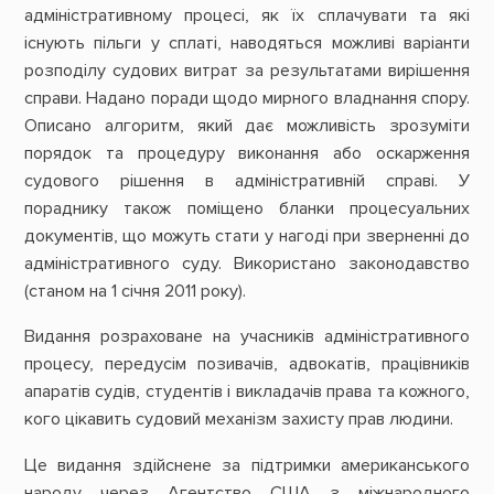
адміністративному процесі, як їх сплачувати та які
існують пільги у сплаті, наводяться можливі варіанти
розподілу судових витрат за результатами вирішення
справи. Надано поради щодо мирного владнання спору.
Описано алгоритм, який дає можливість зрозуміти
порядок та процедуру виконання або оскарження
судового рішення в адміністративній справі. У
пораднику також поміщено бланки процесуальних
документів, що можуть стати у нагоді при зверненні до
адміністративного суду. Використано законодавство
(станом на 1 січня 2011 року).
Видання розраховане на учасників адміністративного
процесу, передусім позивачів, адвокатів, працівників
апаратів судів, студентів і викладачів права та кожного,
кого цікавить судовий механізм захисту прав людини.
Це видання здійснене за підтримки американського
народу через Агентство США з міжнародного