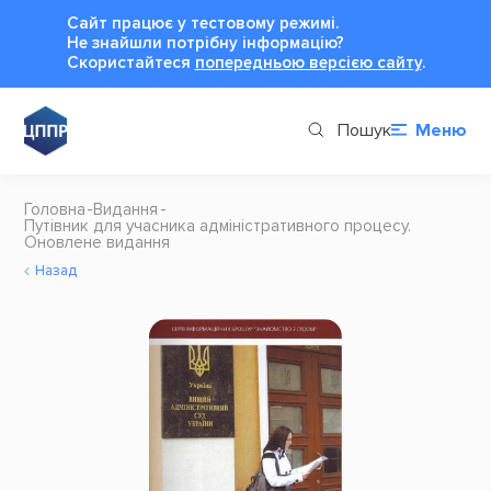
Сайт працює у тестовому режимі.
Не знайшли потрібну інформацію?
Cкористайтеся
попередньою версією сайту
.
Пошук
Меню
Головна
Видання
Путівник для учасника адміністративного процесу.
Оновлене видання
Назад