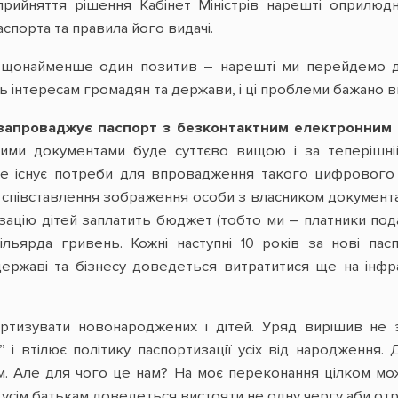
 прийняття рішення Кабінет Міністрів нарешті оприлюд
спорта та правила його видачі.
 щонайменше один позитив – нарешті ми перейдемо до
 інтересам громадян та держави, і ці проблеми бажано ви
 запроваджує паспорт з безконтактним електронним н
кими документами буде суттєво вищою і за теперішні
не існує потреби для впровадження такого цифрового п
 співставлення зображення особи з власником документ
ацію дітей заплатить бюджет (тобто ми – платники подат
льярда гривень. Кожні наступні 10 років за нові п
ержаві та бізнесу доведеться витратитися ще на інфра
ртизувати новонароджених і дітей. Уряд вирішив не 
 і втілює політику паспортизації усіх від народження.
ям. Але для чого це нам? На моє переконання цілком мо
у усім батькам доведеться вистояти не одну чергу аби отр