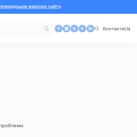
опередньою версією сайту
.
Контакти
Ua
 проблеми.