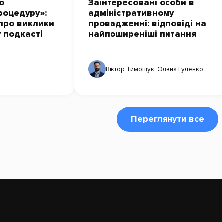
о
Заінтересовані особи в
роцедуру»:
адміністративному
про виклики
провадженні: відповіді на
у подкасті
найпоширеніші питання
Віктор Тимощук
,
Олена Гуленко
Переглянути все