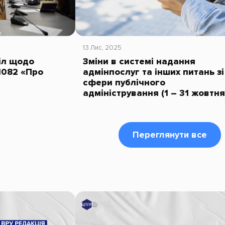
13 Лис, 2025
тіл щодо
Зміни в системі надання
1082 «Про
адмінпослуг та інших питань зі
сфери публічного
адміністрування (1 – 31 жовтня
Переглянути все