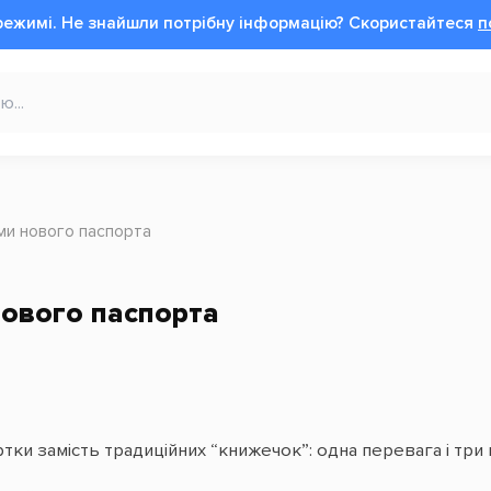
режимі.
Не знайшли потрібну інформацію?
Cкористайтеся
п
ми нового паспорта
нового паспорта
ртки замість традиційних “книжечок”: одна перевага і три