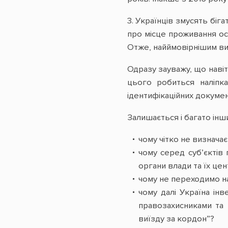
3. Українців змусять біг
про місце проживання осо
Отже, найймовірнішим ви
Одразу зауважу, що навіт
цього робиться наліпк
ідентифікаційних докумен
Залишається і багато інш
чому чітко не визнача
чому серед суб’єктів
органи влади та їх цен
чому не переходимо на
чому далі Україна ін
правозахисниками та
виїзду за кордон”?