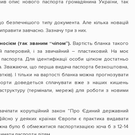
нив опис нового паспорта громадянина України, так
 безпечнішого типу документа. Але кілька новацій
правити завчасно. Зазначу три з них.
осієм (так званим “чіпом”).
Вартість бланка такого
й паперовий, і за звичайний – пластиковий. На моє
аспорта. Для ідентифікації особи цілком достатньо
а. Зважаючи, що перша видача паспорта безкоштовна,
ків). І тільки на вартості бланка можна прогнозувати
аспорти доведеться сплачувати вже з наших кишень
структуру (термінали, мережі) для роботи з новими
зачіпати корупційний закон “Про Єдиний державний
 Дійсно у деяких країнах Європи є практика видавати
жна було б обмежитися паспортизацією хоча б з 12-14
имати паспорти дітям.