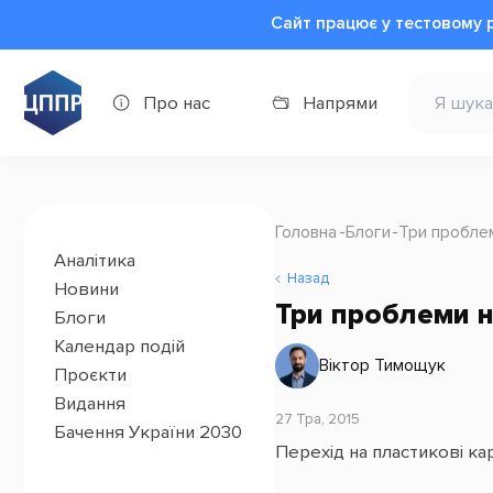
Сайт працює у тестовому 
Про нас
Напрями
Головна
Блоги
Три пробле
Аналітика
Назад
Новини
Три проблеми 
Блоги
Календар подій
Віктор Тимощук
Проєкти
Видання
27 Тра, 2015
Бачення України 2030
Перехід на пластикові ка