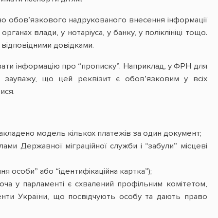
чено обов’язкового надрукованого внесення інформації
ганах влади, у нотаріуса, у банку, у поліклініці тощо.
 відповідними довідками.
вати інформацію про “прописку”. Наприклад, у ФРН для
 зауважу, що цей реквізит є обов’язковим у всіх
ися.
 закладено модель кількох платежів за один документ;
ами Державної міграційної служби і “забули” місцеві
 особи” або “ідентифікаційна картка”);
хоча у парламенті є схвалений профільним комітетом,
нти України, що посвідчують особу та дають право