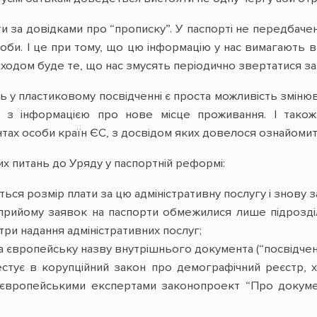
ати за довідками про “прописку”. У паспорті не передба
би. І це при тому, що цю інформацію у нас вимагають в ор
ходом буде те, що нас змусять періодично звертатися за
ь у пластиковому посвідченні є проста можливість зміню
а з інформацією про нове місце проживання. І також
тах особи країн ЄС, з досвідом яких довелося ознайомит
их питань до Уряду у паспортній реформі:
ється розмір плати за цю адміністративну послугу і знову
 прийому заявок на паспорти обмежилися лише підрозділ
три надання адміністративних послуг;
 європейську назву внутрішнього документа (“посвідчення
вестує в корупційний закон про демографічний реєстр, 
 європейськими експертами законопроект “Про докуме