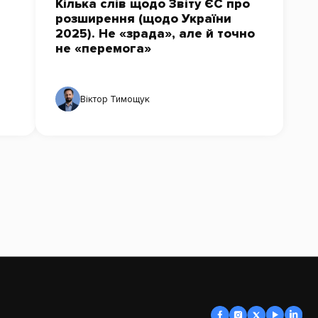
Кілька слів щодо Звіту ЄС про
розширення (щодо України
2025). Не «зрада», але й точно
не «перемога»
Віктор Тимощук