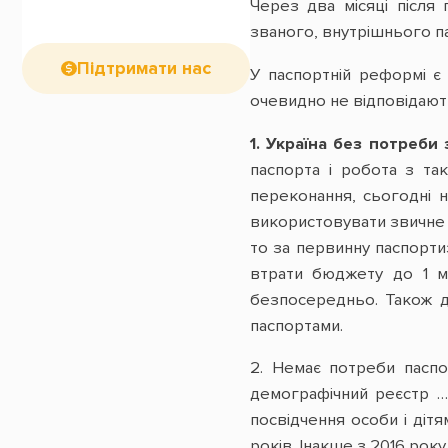
Через два місяці після
званого, внутрішнього па
Підтримати нас
У паспортній реформі є
очевидно не відповідають
1. Україна без потреби
паспорта і робота з та
переконання, сьогодні 
використовувати звичне
то за первинну паспортиз
втрати бюджету до 1 мі
безпосередньо. Також д
паспортами.
2. Немає потреби паспо
демографічний реєстр …”
посвідчення особи і діт
років. Інакше з 2016 рок