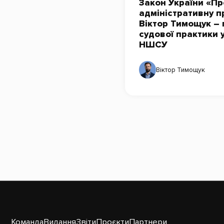
Закон України «Пр
адміністративну п
Віктор Тимощук – 
судової практики 
НШСУ
Віктор Тимощук
Команда
Видання
Звіти
Проєкти
Партнери