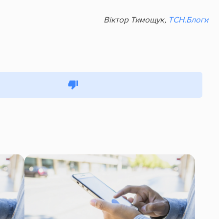
Віктор Тимощук,
ТСН.Блоги