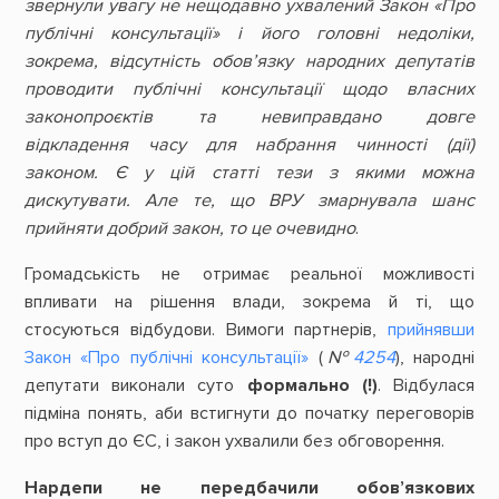
звернули увагу не нещодавно ухвалений Закон «Про
публічні консультації» і його головні недоліки,
зокрема, відсутність обов’язку народних депутатів
проводити публічні консультації щодо власних
законопроєктів та невиправдано довге
відкладення часу для набрання чинності (дії)
законом. Є у цій статті тези з якими можна
дискутувати. Але те, що ВРУ змарнувала шанс
прийняти добрий закон, то це очевидно
.
Громадськість не отримає реальної можливості
впливати на рішення влади, зокрема й ті, що
стосуються відбудови. Вимоги партнерів,
прийнявши
Закон «Про публічні консультації»
(
№
4254
), народні
депутати виконали суто
формально (!)
. Відбулася
підміна понять, аби встигнути до початку переговорів
про вступ до ЄС, і закон ухвалили без обговорення.
Нардепи не передбачили обов’язкових