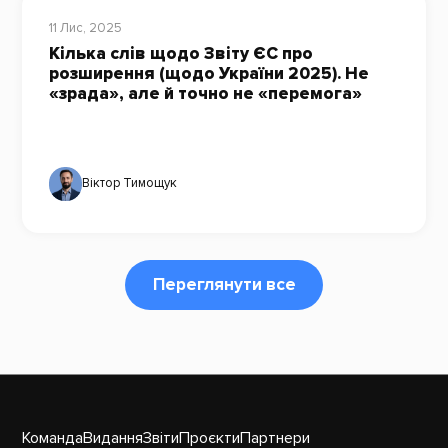
11 Лис, 2025
Кілька слів щодо Звіту ЄС про
розширення (щодо України 2025). Не
«зрада», але й точно не «перемога»
Віктор Тимощук
Переглянути все
Команда
Видання
Звіти
Проєкти
Партнери