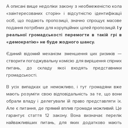
А описані вище недоліки закону з необмеженістю кола
«заінтересованих сторін» і відсутністю ідентифікації
осіб, що подають пропозиції, значно спрощує масове
подання потрібних для корупційних цілей пропозицій.
І у
реальної громадськості перемогти в такій грі в
«демократію» не буде жодного шансу.
Єдиний відомий механізм зменшення цих ризиків —
створити погоджувальну комісію для вирішення спірних
питань, до складу якої входять представники
громадськості.
В усіх випадках це неможливо, і тут громадяни вже
мають розуміти свою відповідальність за те, що вони
обрали владу і делегували їй право представляти їх.
Але є питання, де прямий вплив громади можливий. Це
гарантує стаття 12 закону. Вона визначає перелік
найважливіших питань, для яких додатково мають