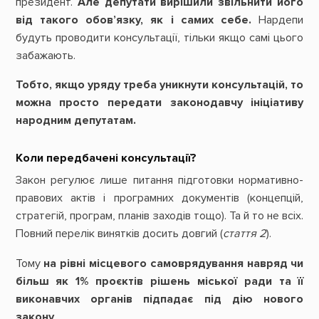
президент.
Але депутати вирішили звільнити його
від такого обов’язку, як і самих себе.
Нардепи
будуть проводити консультації, тільки якщо самі цього
забажають.
Тобто, якщо уряду треба уникнути консультацій, то
можна просто передати законодавчу ініціативу
народним депутатам.
Коли передбачені консультації?
Закон регулює лише питання підготовки нормативно-
правових актів і програмних документів (концепцій,
стратегій, програм, планів заходів тощо). Та й то не всіх.
Повний перелік винятків досить довгий (
стаття 2
).
Тому
на рівні місцевого самоврядування навряд чи
більш як 1% проєктів рішень міської ради та її
виконавчих органів підпадає під дію нового
закону
.