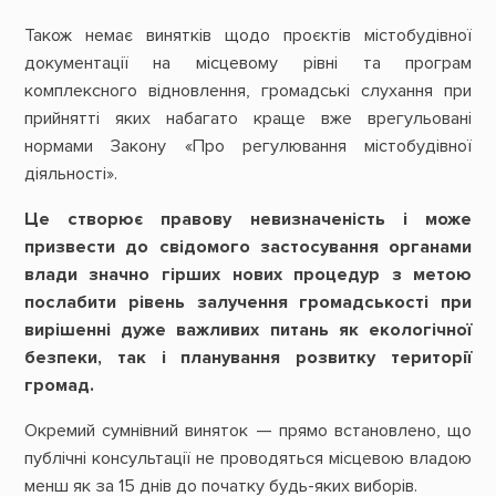
Також немає винятків щодо проєктів містобудівної
документації на місцевому рівні та програм
комплексного відновлення, громадські слухання при
прийнятті яких набагато краще вже врегульовані
нормами Закону «Про регулювання містобудівної
діяльності».
Це створює правову невизначеність і може
призвести до свідомого застосування органами
влади значно гірших нових процедур з метою
послабити рівень залучення громадськості при
вирішенні дуже важливих питань як екологічної
безпеки, так і планування розвитку території
громад.
Окремий сумнівний виняток — прямо встановлено, що
публічні консультації не проводяться місцевою владою
менш як за 15 днів до початку будь-яких виборів.