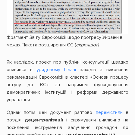
Фрагмент Звіту Єврокомісії щодо прогресу України в
межах Пакета розширення ЄС (
скриншот)
Як наслідок, проєкт про публічні консультації швидко
опинився в
урядовому Плані
заходів з виконання
рекомендацій Єврокомісії в кластері «Основи процесу
вступу до ЄС» за напрямом функціонування
демократичних інституцій і реформи державного
управління.
Однак потім цей документ раптово
перемістили
в
розділ
децентралізації
і спрямували виключно на
посилення інструментів залучення громадян до
процесів прийняття рішень
на місцевому рівні (!)
.