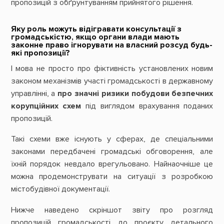
пропозицій з обґрунтуванням прийнятого рішення.
Яку роль можуть відігравати консультації з
громадськістю, якщо органи влади мають
законне право ігнорувати на власний розсуд будь-
які пропозиції?
І мова не просто про фіктивність установлених новим
законом механізмів участі громадськості в державному
управлінні, а
про значні ризики побудови безпечних
корупційних схем
під виглядом врахування поданих
пропозицій.
Такі схеми вже існують у сферах, де спеціальними
законами передбачені громадські обговорення, але
їхній порядок невдало врегульовано. Найнаочніше це
можна продемонструвати на ситуації з розробкою
містобудівної документації.
Нижче наведено скріншот звіту про розгляд
пропозицій громадськості до проєкту детального