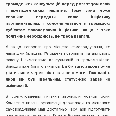
громадських консультацій перед розглядом своїх
і президентських ініціатив. Тому уряд може
спокійно передати свою ініціативу
парламентаріям, і консультуватися з громадою
суб’єктам законодавчої ініціативи, якщо є така
політична необхідність, не треба взагалі.
А якщо говорити про місцеве самоврядування, то
навряд чи більш як 1% рішень потрапить під дію цього
закону і вимагатиме консультацій із громадськістю.
Занадто вже багато винятків.
Ба більше, закон почне
діяти лише через рік після перемоги. Тож навіть
якби він був ідеальним, статус-кво зараз не
змінився б.
З урегулюванням питання зволікали чотири роки.
Комітет з питань організації держвлади та місцевого
самоврядування мав достатньо часу, аби підготувати
належним чином проєкт. Коли ж Єврокомісія поставила