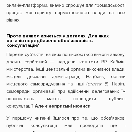
онлайн-платформи, значно спрощує для громадськості
процес моніторингу нормотворчості влади на всіх
рівнях.
Проте диявол криється у деталях. Для яких
органів передбачено обов’язковість
консультацій?
Перелік суб’єктів, на яких поширюються вимоги закону,
досить серйозний — нардепи, комітети ВР, Кабмін,
міністерства, інші центральні органи виконавчої влади,
місцеві державні адміністрації, Нацбанк, органи
місцевого самоврядування та інші (
стаття 5
). Навіть
самоврядні організації при здійсненні делегованих їм
повноважень мають проводити публічні
консультації.
Але є неприємні нюанси.
У першому читанні йшлося про те, що обов’язкові
публічні консультації має проводити ще і