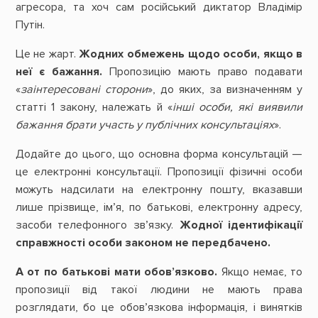
агресора, та хоч сам російський диктатор Владімір
Путін.
Це не жарт.
Жодних обмежень щодо особи, якщо в
неї є бажання.
Пропозицію мають право подавати
«
заінтересовані сторони
», до яких, за визначенням у
статті 1 закону, належать й «
інші особи, які виявили
бажання брати участь у публічних консультаціях
».
Додайте до цього, що основна форма консультацій —
це електронні консультації. Пропозиції фізичні особи
можуть надсилати на електронну пошту, вказавши
лише прізвище, ім’я, по батькові, електронну адресу,
засоби телефонного зв’язку.
Жодної ідентифікації
справжності особи законом не передбачено.
А от
по батькові мати обов’язково.
Якщо немає, то
пропозиції від такої людини не мають права
розглядати, бо це обов’язкова інформація, і винятків