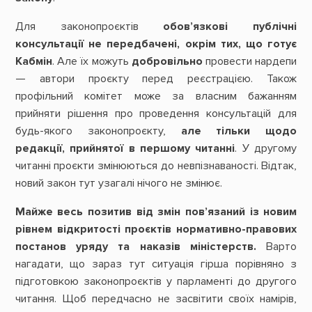
Для законопроєктів
обов’язкові публічні
консультації
не передбачені, окрім тих, що готує
Кабмін
. Але їх можуть
добровільно
провести нардепи
— автори проєкту перед реєстрацією. Також
профільний комітет може за власним бажанням
прийняти рішення про проведення консультацій для
будь-якого законопроєкту,
але тільки щодо
редакції, прийнятої в першому читанні
. У другому
читанні проєкти змінюються до невпізнаваності. Відтак,
новий закон тут узагалі нічого не змінює.
Майже весь позитив від змін пов’язаний із новим
рівнем відкритості проєктів нормативно-правових
постанов уряду та наказів міністерств.
Варто
нагадати, що зараз тут ситуація гірша порівняно з
підготовкою законопроєктів у парламенті до другого
читання. Щоб передчасно не засвітити своїх намірів,