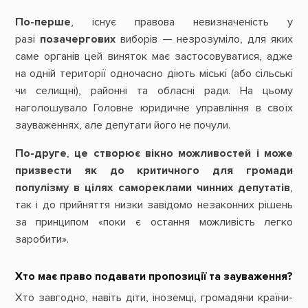
По-перше
, існує правова невизначеність у
разі
позачергових
виборів — незрозуміло, для яких
саме органів цей виняток має застосовуватися, адже
на одній території одночасно діють міські (або сільські
чи селищні), районні та обласні ради. На цьому
наголошувало Головне юридичне управління в своїх
зауваженнях, але депутати його не почули.
По-друге
,
це створює вікно можливостей і може
призвести як до критичного для громади
популізму в цілях самореклами чинних депутатів
,
так і до прийняття низки завідомо незаконних рішень
за принципом «поки є остання можливість легко
заробити».
Хто має право подавати пропозиції та зауваження?
Хто завгодно, навіть діти, іноземці, громадяни країни-