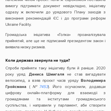
вимогу підтримати документ невідкладно, ініціативу
одразу ж включили до урядового Плану заходів з
виконання рекомендацій ЄС і до програми реформ
Ukraine Facility.
Громадська ініціатива «Голка» проаналізувала
прийнятий, але ще не підписаний президентом закон і
виявила низку ризиків.
Коли держава звернула не туди?
Спроби прийняти таку ініціативу були й раніше. 2020
року уряд
Дениса Шмигаля
не став вигадувати
велосипед, а взяв проєкт часів уряду
Володимира
Гройсмана
(
№
7453
). Його осучаснили, додавши
цифрову онлайн-платформу для взаємодії з
громадянами та інститутами громадянського
суспільства, і направили у парламент, аби створити