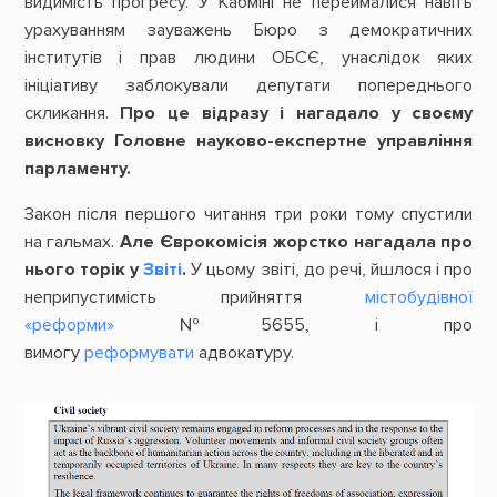
видимість прогресу. У Кабміні не переймалися навіть
урахуванням зауважень Бюро з демократичних
інститутів і прав людини ОБСЄ, унаслідок яких
ініціативу заблокували депутати попереднього
скликання.
Про це відразу і нагадало у своєму
висновку Головне науково-експертне управління
парламенту.
Закон після першого читання три роки тому спустили
на гальмах.
Але Єврокомісія жорстко нагадала про
нього торік у
Звіті
.
У цьому звіті, до речі, йшлося і про
неприпустимість прийняття
містобудівної
«реформи»
№5655, і про
вимогу
реформувати
адвокатуру.