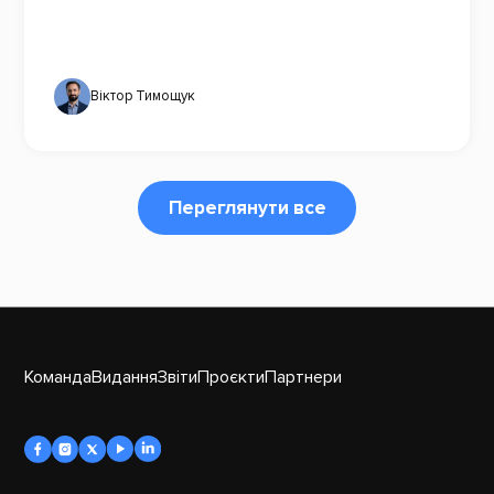
Віктор Тимощук
Переглянути все
Команда
Видання
Звіти
Проєкти
Партнери