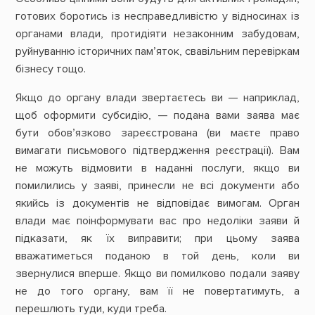
готових боротись із несправедливістю у відносинах із
органами влади, протидіяти незаконним забудовам,
руйнуванню історичних пам’яток, свавільним перевіркам
бізнесу тощо.
Якщо до органу влади звертаєтесь ви — наприклад,
щоб оформити субсидію, — подана вами заява має
бути обов’язково зареєстрована (ви маєте право
вимагати письмового підтвердження реєстрації). Вам
не можуть відмовити в наданні послуги, якщо ви
помилились у заяві, принесли не всі документи або
якийсь із документів не відповідає вимогам. Орган
влади має поінформувати вас про недоліки заяви й
підказати, як їх виправити; при цьому заява
вважатиметься поданою в той день, коли ви
звернулися вперше. Якщо ви помилково подали заяву
не до того органу, вам її не повертатимуть, а
перешлють туди, куди треба.