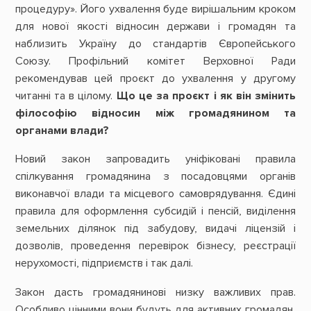
процедуру». Його ухвалення буде вирішальним кроком
для нової якості відносин держави і громадян та
наблизить Україну до стандартів Європейського
Союзу. Профільний комітет Верховної Ради
рекомендував цей проєкт до ухвалення у другому
читанні та в цілому.
Що це за проєкт і як він змінить
філософію відносин між громадянином та
органами влади?
Новий закон запровадить уніфіковані правила
спілкування громадянина з посадовцями органів
виконавчої влади та місцевого самоврядування. Єдині
правила для оформлення субсидій і пенсій, виділення
земельних ділянок під забудову, видачі ліцензій і
дозволів, проведення перевірок бізнесу, реєстрації
нерухомості, підприємств і так далі.
Закон дасть громадянинові низку важливих прав.
Особливо цінними вони будуть для активних громадян,