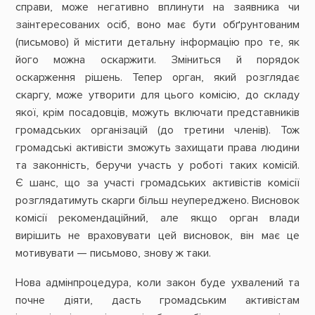
справи, може негативно вплинути на заявника чи
заінтересованих осіб, воно має бути обґрунтованим
(письмово) й містити детальну інформацію про те, як
його можна оскаржити. Зміниться й порядок
оскарження рішень. Тепер орган, який розглядає
скаргу, може утворити для цього комісію, до складу
якої, крім посадовців, можуть включати представників
громадських організацій (до третини членів). Тож
громадські активісти зможуть захищати права людини
та законність, беручи участь у роботі таких комісій.
Є шанс, що за участі громадських активістів комісії
розглядатимуть скарги більш неупереджено. Висновок
комісії рекомендаційний, але якщо орган влади
вирішить не враховувати цей висновок, він має це
мотивувати — письмово, знову ж таки.
Нова адмінпроцедура, коли закон буде ухвалений та
почне діяти, дасть громадським активістам