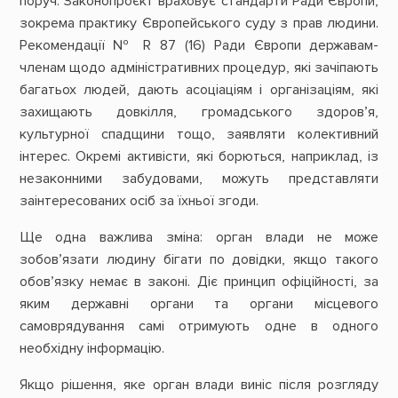
поруч. Законопроєкт враховує стандарти Ради Європи,
зокрема практику Європейського суду з прав людини.
Рекомендації № R 87 (16) Ради Європи державам-
членам щодо адміністративних процедур, які зачіпають
багатьох людей, дають асоціаціям і організаціям, які
захищають довкілля, громадського здоров’я,
культурної спадщини тощо, заявляти колективний
інтерес. Окремі активісти, які борються, наприклад, із
незаконними забудовами, можуть представляти
заінтересованих осіб за їхньої згоди.
Ще одна важлива зміна: орган влади не може
зобов’язати людину бігати по довідки, якщо такого
обов’язку немає в законі. Діє принцип офіційності, за
яким державні органи та органи місцевого
самоврядування самі отримують одне в одного
необхідну інформацію.
Якщо рішення, яке орган влади виніс після розгляду