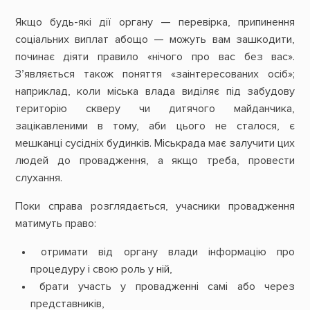
Якщо будь-які дії органу — перевірка, припинення
соціальних виплат абощо — можуть вам зашкодити,
починає діяти правило «нічого про вас без вас».
З’являється також поняття «заінтересованих осіб»;
наприклад, коли міська влада виділяє під забудову
територію скверу чи дитячого майданчика,
зацікавленими в тому, аби цього не сталося, є
мешканці сусідніх будинків. Міськрада має залучити цих
людей до провадження, а якщо треба, провести
слухання.
Поки справа розглядається, учасники провадження
матимуть право:
отримати від органу влади інформацію про
процедуру і свою роль у ній,
брати участь у провадженні самі або через
представників,