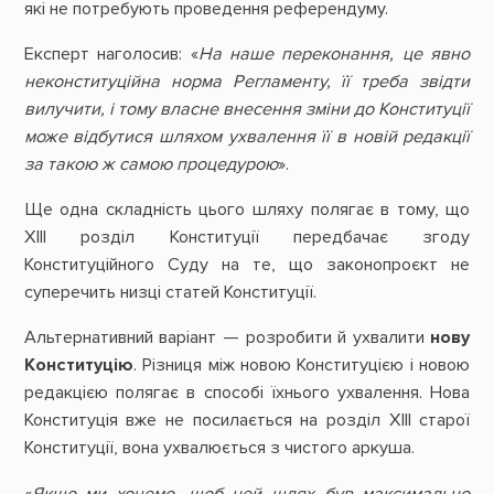
які не потребують проведення референдуму.
Експерт наголосив: «
На наше переконання, це явно
неконституційна норма Регламенту, її треба звідти
вилучити, і тому власне внесення зміни до Конституції
може відбутися шляхом ухвалення її в новій редакції
за такою ж самою процедурою
».
Ще одна складність цього шляху полягає в тому, що
ХІІІ розділ Конституції передбачає згоду
Конституційного Суду на те, що законопроєкт не
суперечить низці статей Конституції.
Альтернативний варіант — розробити й ухвалити
нову
Конституцію
. Різниця між новою Конституцією і новою
редакцією полягає в способі їхнього ухвалення. Нова
Конституція вже не посилається на розділ ХІІІ старої
Конституції, вона ухвалюється з чистого аркуша.
«
Якщо ми хочемо, щоб цей шлях був максимально