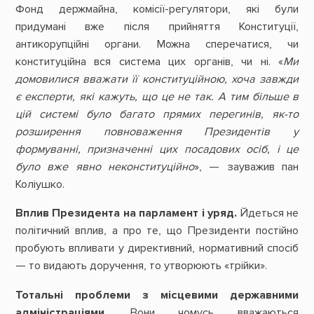
Фонд держмайна, комісії-регулятори, які були
придумані вже після прийняття Конституції,
антикорупційні органи. Можна сперечатися, чи
конституційна вся система цих органів, чи ні. «
Ми
домовилися вважати її конституційною, хоча завжди
є експерти, які кажуть, що це не так. А тим більше в
цій системі було багато прямих перегинів, як-то
розширення повноваження Президентів у
формуванні, призначенні цих посадових осіб, і це
було вже явно неконституційно
», — зауважив пан
Коліушко.
Вплив Президента на парламент і уряд.
Йдеться не
політичний вплив, а про те, що Президенти постійно
пробують впливати у директивний, нормативний спосіб
— то видають доручення, то утворюють «трійки».
Тотальні проблеми з місцевими державними
адміністраціями
. Вони чомусь вважаються