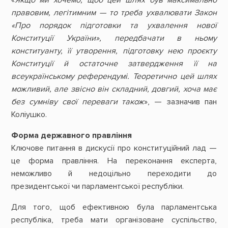
правовим, легітимним — то треба ухвалювати Закон
«Про порядок підготовки та ухвалення нової
Конституції України», передбачати в ньому
конституанту, її утворення, підготовку нею проєкту
Конституції й остаточне затвердження її на
всеукраїнському референдумі. Теоретично цей шлях
можливий, але звісно він складний, довгий, хоча має
без сумніву свої переваги також
», — зазначив пан
Коліушко.
Форма державного правління
Ключове питання в дискусії про конституційний лад —
це форма правління. На переконання експерта,
неможливо й недоцільно переходити до
президентської чи парламентської республіки.
Для того, щоб ефективною була парламентська
республіка, треба мати організоване суспільство,