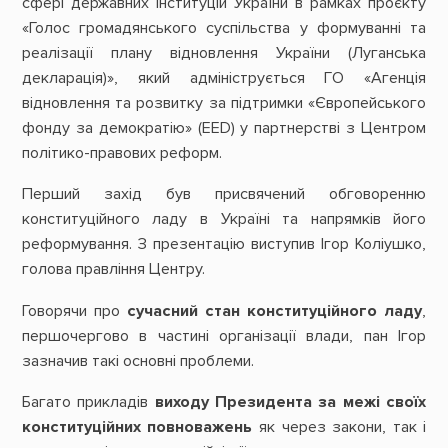
сфері державних інституцій України в рамках проєкту
«Голос громадянського суспільства у формуванні та
реалізації плану відновлення України (Луганська
декларація)», який адмініструється ГО «Агенція
відновлення та розвитку за підтримки «Європейського
фонду за демократію» (EED) у партнерстві з Центром
політико-правових реформ.
Перший захід був присвячений обговоренню
конституційного ладу в Україні та напрямків його
реформування. З презентацію виступив Ігор Коліушко,
голова правління Центру.
Говорячи про
сучасний стан конституційного ладу
,
першочергово в частині організації влади, пан Ігор
зазначив такі основні проблеми.
Багато прикладів
виходу Президента за межі своїх
конституційних повноважень
як через закони, так і