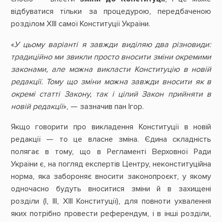
відбуватися тільки за процедурою, передбаченою
розділом XIII самої Конституції України.
«
У цьому варіанті я завжди виділяю два різновиди:
традиційно ми звикли просто вносити зміни окремими
законами, але можна викласти Конституцію в новій
редакції. Тому що зміни можна завжди вносити як в
окремі статті Закону, так і цілий Закон прийняти в
новій редакції
», — зазначив пан Ігор.
Якщо говорити про викладення Конституції в новій
редакції — то це власне зміна. Єдина складність
полягає в тому, що в Регламенті Верховної Ради
України є, на погляд експертів Центру, неконституційна
норма, яка забороняє вносити законопроєкт, у якому
одночасно будуть вноситися зміни й в захищені
розділи (І, ІІІ, ХІІІ Конституції), для повноти ухвалення
яких потрібно провести референдум, і в інші розділи,