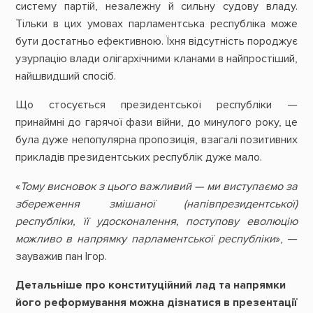
систему партій, незалежну й сильну судову владу.
Тільки в цих умовах парламентська республіка може
бути достатньо ефективною. Їхня відсутність породжує
узурпацію влади олігархічними кланами в найпростіший,
найшвидший спосіб.
Що стосується президентської республіки —
принаймні до гарячої фази війни, до минулого року, це
була дуже непопулярна пропозиція, взагалі позитивних
прикладів президентських республік дуже мало.
«
Тому висновок з цього важливий — ми виступаємо за
збереження змішаної (напівпрезидентської)
республіки, її удосконалення, поступову еволюцію
можливо в напрямку парламентської республіки
», —
зауважив пан Ігор.
Детальніше про конституційний лад та напрямки
його реформування можна дізнатися в презентації