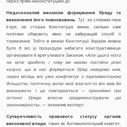
через прямі неконституційні дії.
Недосконалий механізм формування Уряду та
визначення його повноважень
. Тут, за словами пана
Ігоря, не стільки Конституція винна, скільки самі
політики обирають явно не найкращий спосіб її
тлумачення. Тобто в межах Конституції України можна
було б всі ці процедури набагато конструктивніше
організувати й врегулювати Законом. «
Але цього ніхто
не хоче зробити, і тому ми маємо постійно різні
казуси, що в нас формується Уряд невідомо ким,
через місяць він уже конфліктує з парламентською
більшістю, політичну волю якої взагалі-то він мав би
виконувати. І це повторюється — принаймні три
останні Уряди власне продемонстрували цю
закономірність
», — зазначив експерт.
Суперечливість правового статусу органів
виконавчої влади
, таких як Антимонопольний комітет,