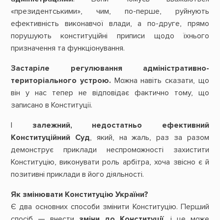
«президентськими», чим, по-перше, руйнують
ефективність виконавчої влади, а по-друге, прямо
порушують конституційні приписи щодо їхнього
призначення та функціонування.
Застаріле регулювання адміністративно-
територіального устрою.
Можна навіть сказати, що
він у нас тепер не відповідає фактично тому, що
записано в Конституції.
І
залежний, недостатньо ефективний
Конституційний Суд
, який, на жаль, раз за разом
демонструє приклади неспроможності захистити
Конституцію, виконувати роль арбітра, хоча звісно є й
позитивні приклади в його діяльності.
Як змінювати Конституцію України?
Є два основних способи змінити Конституцію. Перший
спосіб — внести
зміни до Конституції
, і це може