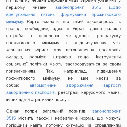
На початку червня Верховна Рада України ухвалила у
першому читанні
законопроєкт 3515 щодо
врегулювання питань формування прожиткового
мінімуму.
Варто визнати, що такий законопроєкт є
справді необхідним, адже в Україні давно назріла
потреба в оновленні методології розрахунку
прожиткового мінімуму і «відв’язування» усіх
«соціальних мірил» для встановлення посадових
окладів, розмірів штрафів тощо. Інструменти
соціальної політики мають застосовуватися за своїм
призначенням. Так, наприклад, підвищення
прожиткового мінімуму не має нести за
собою
автоматичне здорожчання вартості
закордонних паспортів,
реєстрації нерухомого майна,
інших адміністративних послуг.
Однак попри загальний позитив,
законопроєкт
3515
містить також і небезпечні норми, що можуть
погіршити навіть поточну ситуацію із справлянням