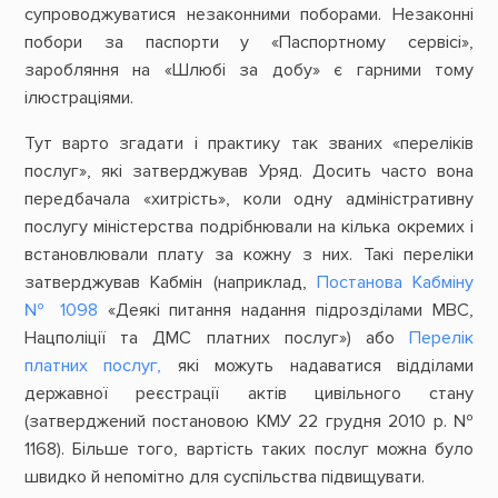
супроводжуватися незаконними поборами. Незаконні
побори за паспорти у «Паспортному сервісі»,
заробляння на «Шлюбі за добу» є гарними тому
ілюстраціями.
Тут варто згадати і практику так званих «переліків
послуг», які затверджував Уряд. Досить часто вона
передбачала «хитрість», коли одну адміністративну
послугу міністерства подрібнювали на кілька окремих і
встановлювали плату за кожну з них. Такі переліки
затверджував Кабмін (наприклад,
Постанова Кабміну
№ 1098
«Деякі питання надання підрозділами МВС,
Нацполіції та ДМС платних послуг») або
Перелік
платних послуг,
які можуть надаватися відділами
державної реєстрації актів цивільного стану
(затверджений постановою КМУ 22 грудня 2010 р. №
1168). Більше того, вартість таких послуг можна було
швидко й непомітно для суспільства підвищувати.