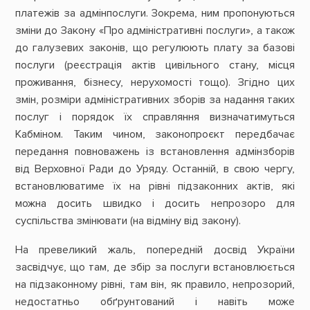
платежів за адмінпослуги. Зокрема, ним пропонуються
зміни до Закону «Про адміністративні послуги», а також
до галузевих законів, що регулюють плату за базові
послуги (реєстрація актів цивільного стану, місця
проживання, бізнесу, нерухомості тощо). Згідно цих
змін, розміри адміністративних зборів за надання таких
послуг і порядок їх справляння визначатимуться
Кабміном. Таким чином, законопроєкт передбачає
передання повноважень із встановлення адмінзборів
від Верховної Ради до Уряду. Останній, в свою чергу,
встановлюватиме їх на рівні підзаконних актів, які
можна досить швидко і досить непрозоро для
суспільства змінювати (на відміну від закону).
На превеликий жаль, попередній досвід України
засвідчує, що там, де збір за послуги встановлюється
на підзаконному рівні, там він, як правило, непрозорий,
недостатньо обґрунтований і навіть може