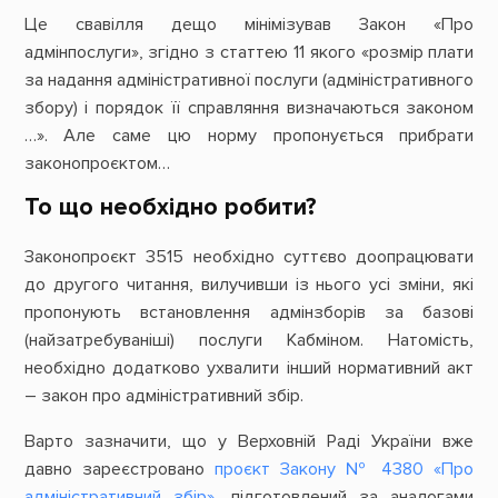
Це свавілля дещо мінімізував Закон «Про
адмінпослуги», згідно з статтею 11 якого «розмір плати
за надання адміністративної послуги (адміністративного
збору) і порядок її справляння визначаються законом
…». Але саме цю норму пропонується прибрати
законопроєктом…
То що необхідно робити?
Законопроєкт 3515 необхідно суттєво доопрацювати
до другого читання, вилучивши із нього усі зміни, які
пропонують встановлення адмінзборів за базові
(найзатребуваніші) послуги Кабміном. Натомість,
необхідно додатково ухвалити інший нормативний акт
– закон про адміністративний збір.
Варто зазначити, що у Верховній Раді України вже
давно зареєстровано
проєкт Закону № 4380 «Про
адміністративний збір»,
підготовлений за аналогами