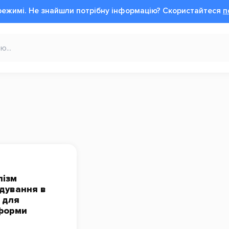
режимі.
Не знайшли потрібну інформацію?
Cкористайтеся
п
лізм
дування в
ї для
еформи