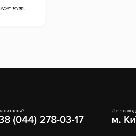
Суджіт Чоудрі
,
запитання?
Де знахо
38 (044) 278-03-17
м. Ки