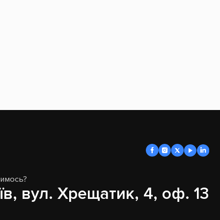
димось?
їв, вул. Хрещатик, 4, оф. 13