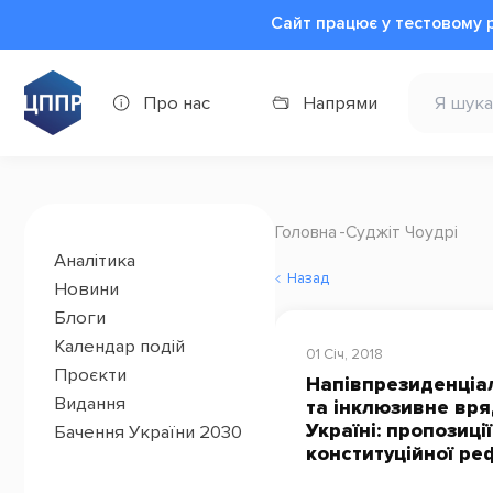
Сайт працює у тестовому 
Про нас
Напрями
Головна
Суджіт Чоудрі
Аналітика
Назад
Новини
Блоги
Календар подій
01 Січ, 2018
Проєкти
Напівпрезиденціа
Видання
та інклюзивне вря
Україні: пропозиці
Бачення України 2030
конституційної р