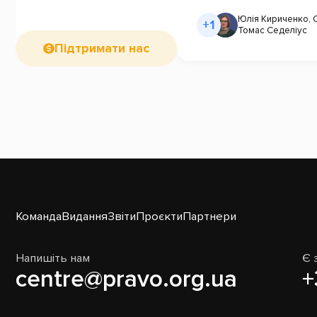
Юлія Кириченко
,
+1
Томас Седеліус
Підтримати нас
Команда
Видання
Звіти
Проєкти
Партнери
Напишіть нам
Є 
centre@pravo.org.ua
+