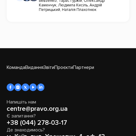
Бевзенко
,
Тарас Гуржій
,
Олександр
Каменчук
,
Людмила Кисіль
,
Андрій
Петрицький
,
Наталія Плахотнюк
Команда
Видання
Звіти
Проєкти
Партнери
Напишіть нам
centre@pravo.org.ua
Є запитання?
+38 (044) 278-03-17
Де знаходимось?