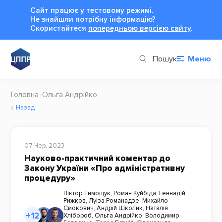
Сайт працює у тестовому режимі.
Не знайшли потрібну інформацію?
Cкористайтеся
попередньою версією сайту
.
Пошук
Меню
Головна
Ольга Андрійко
Назад
07 Чер, 2023
Науково-практичний коментар до
Закону України «Про адміністративну
процедуру»
Віктор Тимощук
,
Роман Куйбіда
,
Геннадій
Рижков
,
Луіза Романадзе
,
Михайло
Смокович
,
Андрій Школик
,
Наталія
+12
Хлібороб
,
Ольга Андрійко
,
Володимир