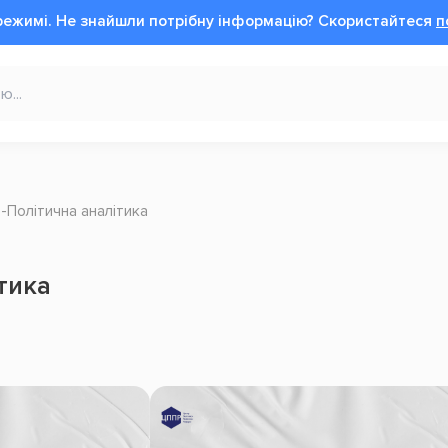
режимі.
Не знайшли потрібну інформацію?
Cкористайтеся
п
Політична аналітика
тика