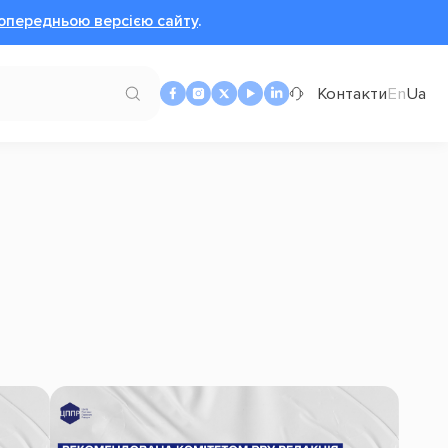
опередньою версією сайту
.
Контакти
En
Ua