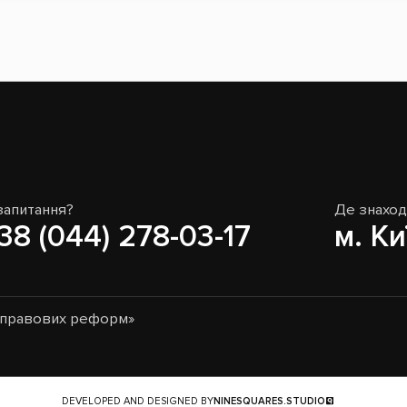
запитання?
Де знахо
38 (044) 278-03-17
м. Ки
о-правових реформ»
DEVELOPED AND DESIGNED BY
NINESQUARES.STUDIO