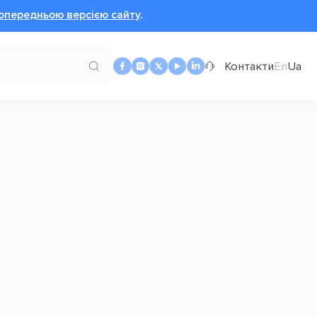
опередньою версією сайту
.
Контакти
En
Ua