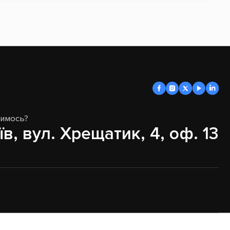
димось?
їв, вул. Хрещатик, 4, оф. 13