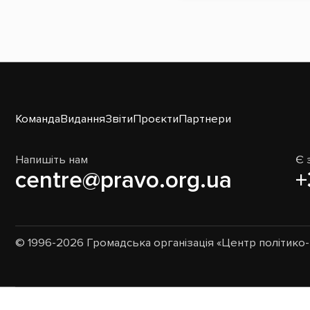
Команда
Видання
Звіти
Проєкти
Партнери
Напишіть нам
Є 
centre@pravo.org.ua
+
© 1996-2026 Громадська організація «Центр політик