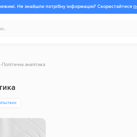
режимі.
Не знайшли потрібну інформацію?
Cкористайтеся
п
Політична аналітика
тика
ільства