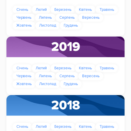
Січень
Лютий
Березень
Квітень
Травень
Червень
Липень
Серпень
Вересень
Жовтень
Листопад
Грудень
2019
Січень
Лютий
Березень
Квітень
Травень
Червень
Липень
Серпень
Вересень
Жовтень
Листопад
Грудень
2018
Січень
Лютий
Березень
Квітень
Травень