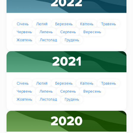
2022
Січень
Лютий
Березень
Квітень
Травень
Червень
Липень
Серпень
Вересень
Жовтень
Листопад
Грудень
2021
Січень
Лютий
Березень
Квітень
Травень
Червень
Липень
Серпень
Вересень
Жовтень
Листопад
Грудень
2020