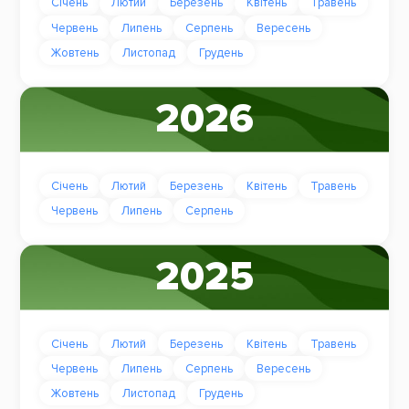
Січень
Лютий
Березень
Квітень
Травень
Червень
Липень
Серпень
Вересень
Жовтень
Листопад
Грудень
2026
Січень
Лютий
Березень
Квітень
Травень
Червень
Липень
Серпень
2025
Січень
Лютий
Березень
Квітень
Травень
Червень
Липень
Серпень
Вересень
Жовтень
Листопад
Грудень