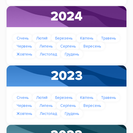
2024
Січень
Лютий
Березень
Квітень
Травень
Червень
Липень
Серпень
Вересень
Жовтень
Листопад
Грудень
2023
Січень
Лютий
Березень
Квітень
Травень
Червень
Липень
Серпень
Вересень
Жовтень
Листопад
Грудень