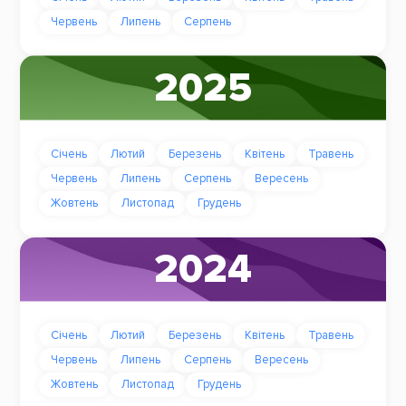
Червень
Липень
Серпень
2025
Січень
Лютий
Березень
Квітень
Травень
Червень
Липень
Серпень
Вересень
Жовтень
Листопад
Грудень
2024
Січень
Лютий
Березень
Квітень
Травень
Червень
Липень
Серпень
Вересень
Жовтень
Листопад
Грудень