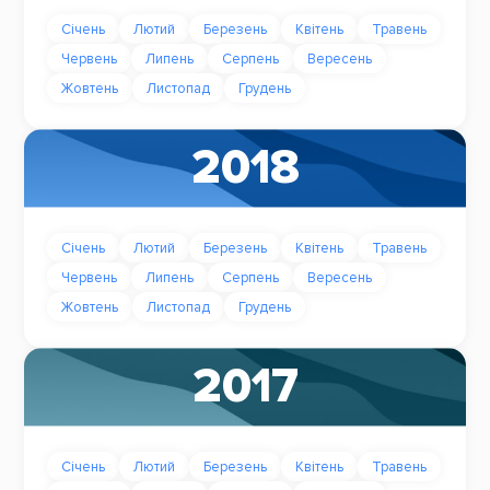
Січень
Лютий
Березень
Квітень
Травень
Червень
Липень
Серпень
Вересень
Жовтень
Листопад
Грудень
2018
Січень
Лютий
Березень
Квітень
Травень
Червень
Липень
Серпень
Вересень
Жовтень
Листопад
Грудень
2017
Січень
Лютий
Березень
Квітень
Травень