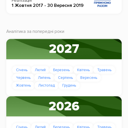
Реалізація
1 Жовтня 2017 - 30 Вересня 2019
Аналітика за попередні роки
2027
Січень
Лютий
Березень
Квітень
Травень
Червень
Липень
Серпень
Вересень
Жовтень
Листопад
Грудень
2026
Січень
Лютий
Березень
Квітень
Травень