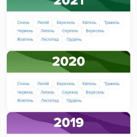
2021
Січень
Лютий
Березень
Квітень
Травень
Червень
Липень
Серпень
Вересень
Жовтень
Листопад
Грудень
2020
Січень
Лютий
Березень
Квітень
Травень
Червень
Липень
Серпень
Вересень
Жовтень
Листопад
Грудень
2019