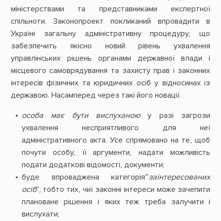
міністерствами та представниками експертної
спільноти. Законопроект покликаний впровадити в
Україні загальну адміністративну процедуру, що
забезпечить якісно новий рівень ухвалення
управлінських рішень органами державної влади і
місцевого самоврядування та захисту прав і законних
інтересів фізичних та юридичних осіб у відносинах із
державою. Насамперед через такі його новації:
особа має бути вислуханою
у разі загрози
ухвалення несприятливого для неї
адміністративного акта. Усе спрямовано на те, щоб
почути особу, її аргументи, надати можливість
подати додаткові відомості, документи;
буде впроваджена категорія”
заінтересованих
осіб
“, тобто тих, чиї законні інтереси може зачепити
плановане рішення і яких теж треба залучити і
вислухати;