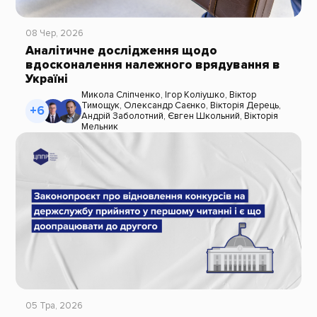
08 Чер, 2026
Аналітичне дослідження щодо
вдосконалення належного врядування в
Україні
Микола Сліпченко
,
Ігор Коліушко
,
Віктор
Тимощук
,
Олександр Саєнко
,
Вікторія Дерець
,
+6
Андрій Заболотний
,
Євген Школьний
,
Вікторія
Мельник
05 Тра, 2026