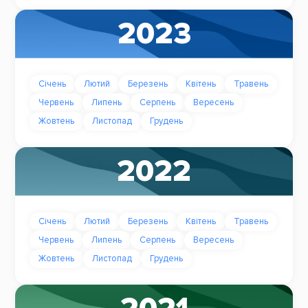
2023
Січень
Лютий
Березень
Квітень
Травень
Червень
Липень
Серпень
Вересень
Жовтень
Листопад
Грудень
2022
Січень
Лютий
Березень
Квітень
Травень
Червень
Липень
Серпень
Вересень
Жовтень
Листопад
Грудень