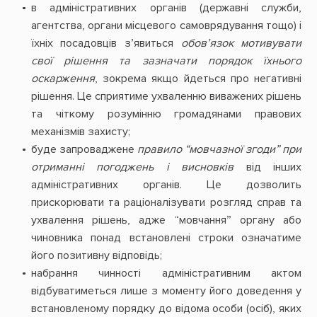
в адміністративних органів (державні служби,
агентства, органи місцевого самоврядування тощо) і
їхніх посадовців з’явиться
обов’язок мотивувати
свої рішення та зазначати порядок їхнього
оскарження
, зокрема якщо йдеться про негативні
рішення. Це сприятиме ухваленню виважених рішень
та чіткому розумінню громадянами правових
механізмів захисту;
буде запроваджене
правило “мовчазної згоди” при
отриманні погоджень і висновків
від інших
адміністративних органів. Це дозволить
прискорювати та раціоналізувати розгляд справ та
ухвалення рішень, адже “мовчання” органу або
чиновника понад встановлені строки означатиме
його позитивну відповідь;
набрання чинності адміністративним актом
відбуватиметься лише з моменту його доведення у
встановленому порядку до відома особи (осіб), яких