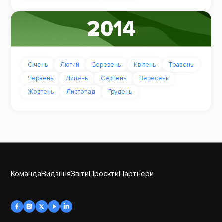
2014
Січень
Лютий
Березень
Квітень
Травень
Червень
Липень
Серпень
Вересень
Жовтень
Листопад
Грудень
Команда
Видання
Звіти
Проєкти
Партнери