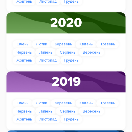
Жовтень
Листопад
Грудень
2020
Січень
Лютий
Березень
Квітень
Травень
Червень
Липень
Серпень
Вересень
Жовтень
Листопад
Грудень
2019
Січень
Лютий
Березень
Квітень
Травень
Червень
Липень
Серпень
Вересень
Жовтень
Листопад
Грудень