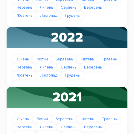
Червень
Липень
Серпень
Вересень
Жовтень
Листопад
Грудень
2022
Січень
Лютий
Березень
Квітень
Травень
Червень
Липень
Серпень
Вересень
Жовтень
Листопад
Грудень
2021
Січень
Лютий
Березень
Квітень
Травень
Червень
Липень
Серпень
Вересень