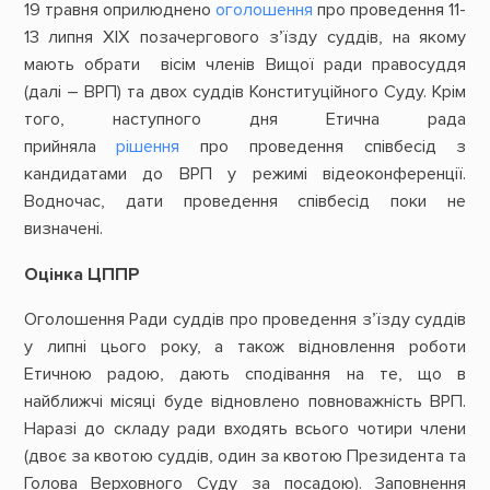
19 травня оприлюднено
оголошення
про проведення 11-
13 липня ХІХ позачергового з’їзду суддів, на якому
мають обрати вісім членів Вищої ради правосуддя
(далі – ВРП) та двох суддів Конституційного Суду. Крім
того, наступного дня Етична рада
прийняла
рішення
про проведення співбесід з
кандидатами до ВРП у режимі відеоконференції.
Водночас, дати проведення співбесід поки не
визначені.
Оцінка ЦППР
Оголошення Ради суддів про проведення з’їзду суддів
у липні цього року, а також відновлення роботи
Етичною радою, дають сподівання на те, що в
найближчі місяці буде відновлено повноважність ВРП.
Наразі до складу ради входять всього чотири члени
(двоє за квотою суддів, один за квотою Президента та
Голова Верховного Суду за посадою). Заповнення