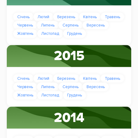
Січень
Лютий
Березень
Квітень
Травень
Червень
Липень
Серпень
Вересень
Жовтень
Листопад
Грудень
2015
Січень
Лютий
Березень
Квітень
Травень
Червень
Липень
Серпень
Вересень
Жовтень
Листопад
Грудень
2014