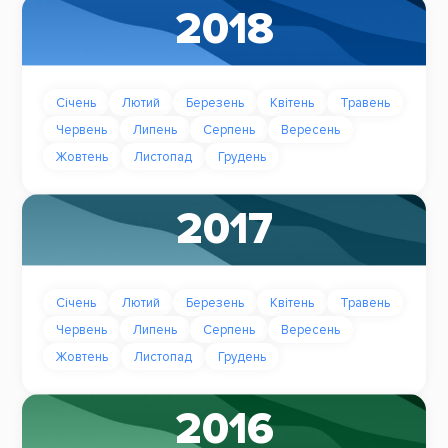
2018
Січень
Лютий
Березень
Квітень
Травень
Червень
Липень
Серпень
Вересень
Жовтень
Листопад
Грудень
2017
Січень
Лютий
Березень
Квітень
Травень
Червень
Липень
Серпень
Вересень
Жовтень
Листопад
Грудень
2016