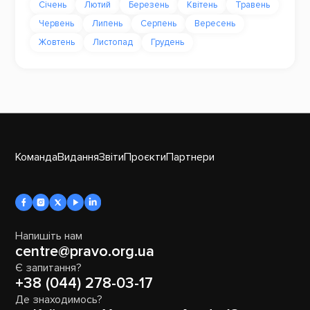
Січень
Лютий
Березень
Квітень
Травень
Червень
Липень
Серпень
Вересень
Жовтень
Листопад
Грудень
Команда
Видання
Звіти
Проєкти
Партнери
Напишіть нам
centre@pravo.org.ua
Є запитання?
+38 (044) 278-03-17
Де знаходимось?