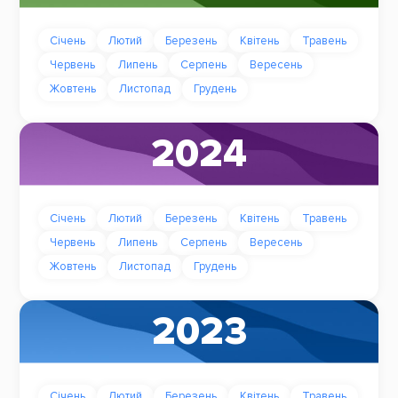
Січень
Лютий
Березень
Квітень
Травень
Червень
Липень
Серпень
Вересень
Жовтень
Листопад
Грудень
2024
Січень
Лютий
Березень
Квітень
Травень
Червень
Липень
Серпень
Вересень
Жовтень
Листопад
Грудень
2023
Січень
Лютий
Березень
Квітень
Травень