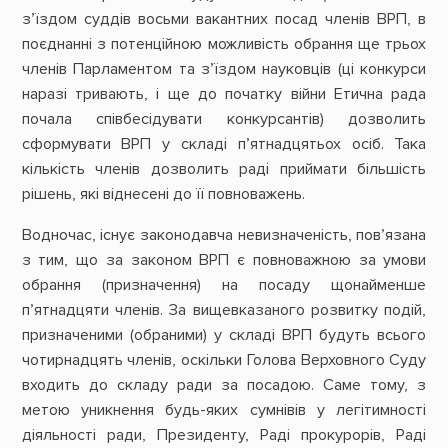
з’їздом суддів восьми вакантних посад членів ВРП, в
поєднанні з потенційною можливість обрання ще трьох
членів Парламентом та з’їздом науковців (ці конкурси
наразі тривають, і ще до початку війни Етична рада
почала співбесідувати конкурсантів) дозволить
сформувати ВРП у складі п’ятнадцятьох осіб. Така
кількість членів дозволить раді приймати більшість
рішень, які віднесені до її повноважень.
Водночас, існує законодавча невизначеність, пов’язана
з тим, що за законом ВРП є повноважною за умови
обрання (призначення) на посаду щонайменше
п’ятнадцяти членів. За вищевказаного розвитку подій,
призначеними (обраними) у складі ВРП будуть всього
чотирнадцять членів, оскільки Голова Верховного Суду
входить до складу ради за посадою. Саме тому, з
метою уникнення будь-яких сумнівів у легітимності
діяльності ради, Президенту, Раді прокурорів, Раді