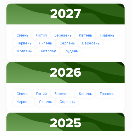
2027
Січень
Лютий
Березень
Квітень
Травень
Червень
Липень
Серпень
Вересень
Жовтень
Листопад
Грудень
2026
Січень
Лютий
Березень
Квітень
Травень
Червень
Липень
Серпень
2025