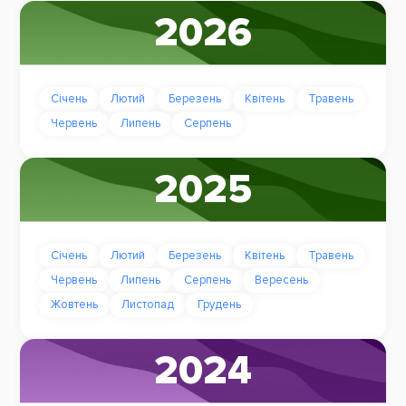
2026
Січень
Лютий
Березень
Квітень
Травень
Червень
Липень
Серпень
2025
Січень
Лютий
Березень
Квітень
Травень
Червень
Липень
Серпень
Вересень
Жовтень
Листопад
Грудень
2024