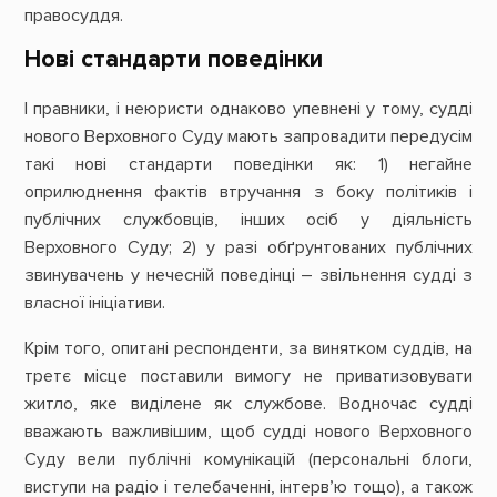
правосуддя.
Нові стандарти поведінки
І правники, і неюристи однаково упевнені у тому, судді
нового Верховного Суду мають запровадити передусім
такі нові стандарти поведінки як: 1) негайне
оприлюднення фактів втручання з боку політиків і
публічних службовців, інших осіб у діяльність
Верховного Суду; 2) у разі обґрунтованих публічних
звинувачень у нечесній поведінці – звільнення судді з
власної ініціативи.
Крім того, опитані респонденти, за винятком суддів, на
третє місце поставили вимогу не приватизовувати
житло, яке виділене як службове. Водночас судді
вважають важливішим, щоб судді нового Верховного
Суду вели публічні комунікацій (персональні блоги,
виступи на радіо і телебаченні, інтерв’ю тощо), а також