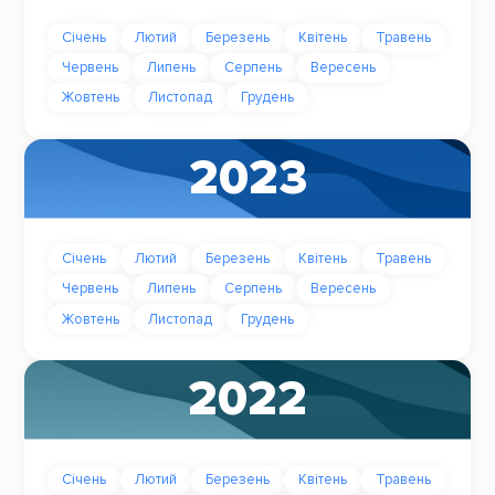
Січень
Лютий
Березень
Квітень
Травень
Червень
Липень
Серпень
Вересень
Жовтень
Листопад
Грудень
2023
Січень
Лютий
Березень
Квітень
Травень
Червень
Липень
Серпень
Вересень
Жовтень
Листопад
Грудень
2022
Січень
Лютий
Березень
Квітень
Травень