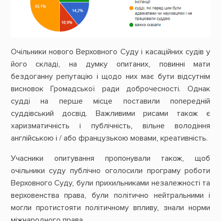
Очільники нового Верховного Суду і касаційних судів у
його складі, на думку опитаних, повинні мати
бездоганну репутацію і щодо них має бути відсутнім
висновок Громадської ради доброчесності. Однак
судді на перше місце поставили попередній
суддівський досвід. Важливими рисами також є
харизматичність і публічність, вільне володіння
англійською і / або французькою мовами, креативність.
Учасники опитування пропонували також, щоб
очільники суду публічно оголосили програму роботи
Верховного Суду, були прихильниками незалежності та
верховенства права, були політично нейтральними і
могли протистояти політичному впливу, знали норми
міжнародного права.