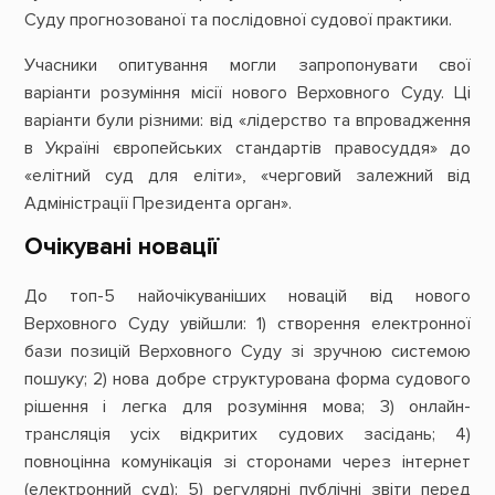
Суду прогнозованої та послідовної судової практики.
Учасники опитування могли запропонувати свої
варіанти розуміння місії нового Верховного Суду. Ці
варіанти були різними: від «лідерство та впровадження
в Україні європейських стандартів правосуддя» до
«елітний суд для еліти», «черговий залежний від
Адміністрації Президента орган».
Очікувані новації
До топ-5 найочікуваніших новацій від нового
Верховного Суду увійшли: 1) створення електронної
бази позицій Верховного Суду зі зручною системою
пошуку; 2) нова добре структурована форма судового
рішення і легка для розуміння мова; 3) онлайн-
трансляція усіх відкритих судових засідань; 4)
повноцінна комунікація зі сторонами через інтернет
(електронний суд); 5) регулярні публічні звіти перед