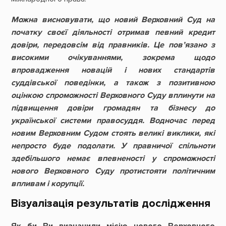
Можна висновувати, що новий Верховний Суд на
початку своєї діяльності отримав певний кредит
довіри, передовсім від правників. Це пов’язано з
високими очікуваннями, зокрема щодо
впровадження новацій і нових стандартів
суддівської поведінки, а також з позитивною
оцінкою спроможності Верховного Суду вплинути на
підвищення довіри громадян та бізнесу до
української системи правосуддя. Водночас перед
новим Верховним Судом стоять великі виклики, які
непросто буде подолати. У правничої спільноти
здебільшого немає впевненості у спроможності
нового Верховного Суду протистояти політичним
впливам і корупції.
Візуалізація результатів дослідження
Як би Ви визначили місію нового Верховного