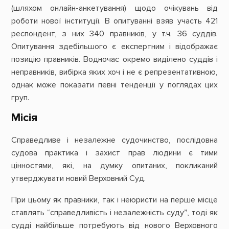
(шляхом онлайн-анкетування) щодо очікувань від
роботи нової інституції. В опитуванні взяв участь 421
респондент, з них 340 правників, у т.ч. 36 суддів.
Опитування здебільшого є експертним і відображає
позицію правників. Водночас окремо виділено суддів і
неправників, вибірка яких хоч і не є репрезентативною,
однак може показати певні тенденції у поглядах цих
груп.
Місія
Справедливе і незалежне судочинство, послідовна
судова практика і захист прав людини є тими
цінностями, які, на думку опитаних, покликаний
утверджувати новий Верховний Суд.
При цьому як правники, так і неюристи на перше місце
ставлять “справедливість і незалежність суду”, тоді як
судді найбільше потребують від нового Верховного