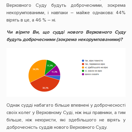
Верховного Суду будуть доброчесними, зокрема
некорумпованими, і навпаки – майже однакова: 44%
вірять в це, а 46 % – ні.
Чи вірите Ви, що судді нового Верховного Суду
будуть доброчесними (зокрема некорумпованими)?
Однак судді набагато більше впевнені у доброчесності
своїх колег у Верховному Суді, ніж інші правники, а тим
більше, ніж неюристи, які здебільшого не вірять у
доброчесність суддів нового Верховного Суду.