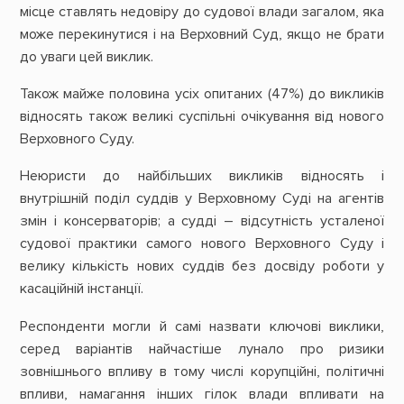
місце ставлять недовіру до судової влади загалом, яка
може перекинутися і на Верховний Суд, якщо не брати
до уваги цей виклик.
Також майже половина усіх опитаних (47%) до викликів
відносять також великі суспільні очікування від нового
Верховного Суду.
Неюристи до найбільших викликів відносять і
внутрішній поділ суддів у Верховному Суді на агентів
змін і консерваторів; а судді – відсутність усталеної
судової практики самого нового Верховного Суду і
велику кількість нових суддів без досвіду роботи у
касаційній інстанції.
Респонденти могли й самі назвати ключові виклики,
серед варіантів найчастіше лунало про ризики
зовнішнього впливу в тому числі корупційні, політичні
впливи, намагання інших гілок влади впливати на