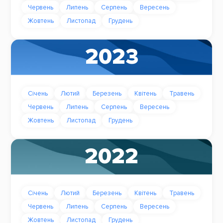
Червень
Липень
Серпень
Вересень
Жовтень
Листопад
Грудень
2023
Січень
Лютий
Березень
Квітень
Травень
Червень
Липень
Серпень
Вересень
Жовтень
Листопад
Грудень
2022
Січень
Лютий
Березень
Квітень
Травень
Червень
Липень
Серпень
Вересень
Жовтень
Листопад
Грудень