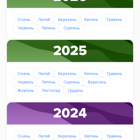
Січень
Лютий
Березень
Квітень
Травень
Червень
Липень
Серпень
2025
Січень
Лютий
Березень
Квітень
Травень
Червень
Липень
Серпень
Вересень
Жовтень
Листопад
Грудень
2024
Січень
Лютий
Березень
Квітень
Травень