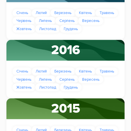
Січень
Лютий
Березень
Квітень
Травень
Червень
Липень
Серпень
Вересень
Жовтень
Листопад
Грудень
2016
Січень
Лютий
Березень
Квітень
Травень
Червень
Липень
Серпень
Вересень
Жовтень
Листопад
Грудень
2015
Січень
Лютий
Березень
Квітень
Травень