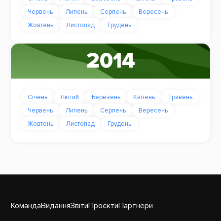
Червень
Липень
Серпень
Вересень
Жовтень
Листопад
Грудень
2014
Січень
Лютий
Березень
Квітень
Травень
Червень
Липень
Серпень
Вересень
Жовтень
Листопад
Грудень
Команда
Видання
Звіти
Проєкти
Партнери