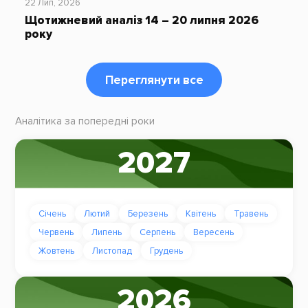
22 Лип, 2026
Щотижневий аналіз 14 – 20 липня 2026
року
Переглянути все
Аналітика за попередні роки
2027
Січень
Лютий
Березень
Квітень
Травень
Червень
Липень
Серпень
Вересень
Жовтень
Листопад
Грудень
2026