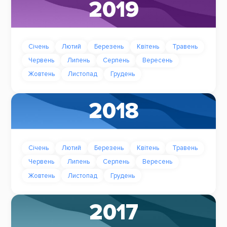
2019
Січень
Лютий
Березень
Квітень
Травень
Червень
Липень
Серпень
Вересень
Жовтень
Листопад
Грудень
2018
Січень
Лютий
Березень
Квітень
Травень
Червень
Липень
Серпень
Вересень
Жовтень
Листопад
Грудень
2017