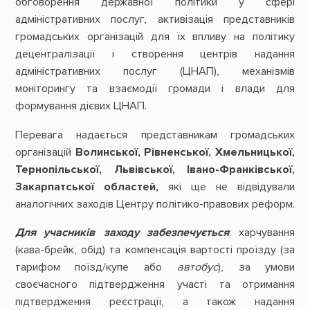
обговорення державної політики у сфері
адміністративних послуг, активізація представників
громадських організацій для їх впливу на політику
децентралізації і створення центрів надання
адміністративних послуг (ЦНАП), механізмів
моніторингу та взаємодії громади і влади для
формування дієвих ЦНАП.
Перевага надається представникам громадських
організацій
Волинської, Рівненської, Хмельницької,
Тернопільської, Львівської, Івано-Франківської,
Закарпатської областей,
які ще не відвідували
аналогічних заходів Центру політико-правових реформ.
Для учасників заходу забезпечується
: харчування
(кава-брейк, обід) та компенсація вартості проїзду (за
тарифом поїзд/купе або
автобус
), за умови
своєчасного підтвердження участі та отримання
підтвердження реєстрації, а також надання