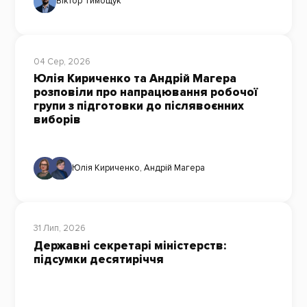
Віктор Тимощук
04 Сер, 2026
Юлія Кириченко та Андрій Магера
розповіли про напрацювання робочої
групи з підготовки до післявоєнних
виборів
Юлія Кириченко
,
Андрій Магера
31 Лип, 2026
Державні секретарі міністерств:
підсумки десятиріччя