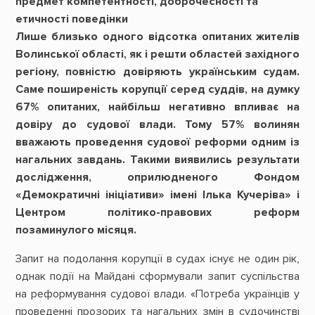
предмет компетентності, доброчесності та
етичності поведінки
Лише близько одного відсотка опитаних жителів
Волинської області, як і решти областей західного
регіону, повністю довіряють українським судам.
Саме поширеність корупції серед суддів, на думку
67% опитаних, найбільш негативно впливає на
довіру до судової влади. Тому 57% волинян
вважають проведення судової реформи одним із
нагальних завдань. Такими виявились результати
дослідження, оприлюдненого Фондом
«Демократичні ініціативи» імені Ілька Кучеріва» і
Центром політико-правових реформ
позаминулого місяця.
Запит на подолання корупції в судах існує не один рік,
однак події на Майдані сформували запит суспільства
на реформування судової влади. «Потреба українців у
проведенні прозорих та нагальних змін в судочинстві