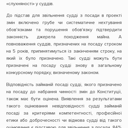
«слухняності» у суддів.
До підстав для звільнення судді з посади в проекті
змін включено грубе чи систематичне нехтування
обов’язками та порушення обов'язку підтвердити
законність джерела походження майна. А
повноваження суддів, призначених на посаду строком
на 5 років, припинятимуться із закінченням строку, на
який їх було призначено. Такі судді можуть бути
призначені на посаду судді знову в загальному
конкурсному порядку, визначеному законом.
Відповідність займаній посаді судді, якого призначено
на посаду до набрання чинності змін до Конституції,
також має бути оцінена. Виявлення за результатами
такого оцінювання невідповідності судді займаній
посаді за критеріями компетентності, професійної
етики або доброчесності чи відмова судді від такого
оцінювання є підставою для звільнення з посади. 84%