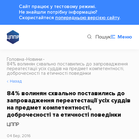
Сайт працює у тестовому режимі.
Не знайшли потрібну інформацію?
Cкористайтеся
попередньою версією сайту
.
Пошук
Меню
Головна
Новини
84% волинян схвально поставились до запровадження
переатестації усіх суддів на предмет компетентності,
доброчесності та етичності поведінки
Назад
84% волинян схвально поставились до
запровадження переатестації усіх суддів
на предмет компетентності,
доброчесності та етичності поведінки
ЦППР
04 Бер, 2016