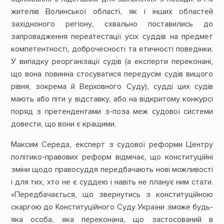
жителів Волинської області, як і інших областей
західноного регіону, схвально поставились до
запровадження переатестації усіх суддів на предмет
компетентності, доброчесності та етичності поведінки.
У випадку реорганізації судів (а експерти переконані,
що вона повинна стосуватися передусім судів вищого
рівня, зокрема й Верховного Суду), судді цих судів
мають або піти у відставку, або на відкритому конкурсі
поряд з претендентами з-поза меж судової системи
довести, що вони є кращими.
Максим Середа, експерт з судової реформи Центру
політико-правових реформ відмічає, що конституційні
зміни щодо правосуддя передбачають нові можливості
і для тих, хто не є суддею і навіть не планує ним стати.
«Передбачається, що звернутись з конституційною
скаргою до Конституційного Суду України зможе будь-
яка особа, яка переконана, що застосований в