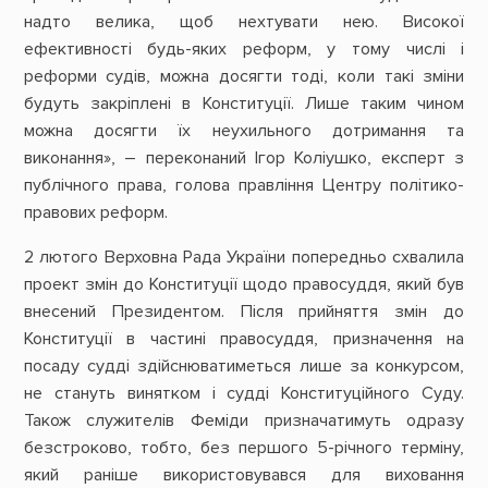
надто велика, щоб нехтувати нею. Високої
ефективності будь-яких реформ, у тому числі і
реформи судів, можна досягти тоді, коли такі зміни
будуть закріплені в Конституції. Лише таким чином
можна досягти їх неухильного дотримання та
виконання», – переконаний Ігор Коліушко, експерт з
публічного права, голова правління Центру політико-
правових реформ.
2 лютого Верховна Рада України попередньо схвалила
проект змін до Конституції щодо правосуддя, який був
внесений Президентом. Після прийняття змін до
Конституції в частині правосуддя, призначення на
посаду судді здійснюватиметься лише за конкурсом,
не стануть винятком і судді Конституційного Суду.
Також служителів Феміди призначатимуть одразу
безстроково, тобто, без першого 5-річного терміну,
який раніше використовувався для виховання