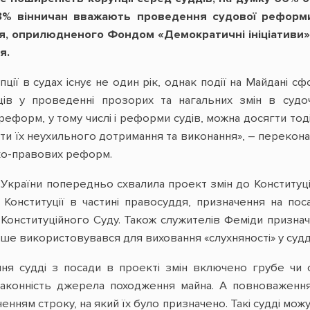
53% вінничан вважають проведення судової реформи
, оприлюдненого Фондом «Демократичні ініціативи» і
я.
ції в судах існує не один рік, однак події на Майдані 
ців у проведенні прозорих та нагальних змін в судо
еформ, у тому числі і реформи судів, можна досягти тоді,
и їх неухильного дотримання та виконання», – переконан
ко-правових реформ.
України попередньо схвалила проект змін до Конституц
 Конституції в частині правосуддя, призначення на по
і Конституційного Суду. Також служителів Феміди призн
ніше використовувався для виховання «слухняності» у судд
ння судді з посади в проекті змін включено грубе чи
законність джерела походження майна. А повноваження 
ченням строку, на який їх було призначено. Такі судді мож