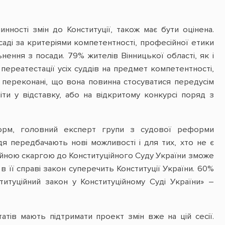
инності змін до Конституції, також має бути оцінена.
саді за критеріями компетентності, професійної етики
нення з посади. 79% жителів Вінницької області, як і
ереатестації усіх суддів на предмет компетентності,
ти переконані, що вона повинна стосуватися передусім
іти у відставку, або на відкритому конкурсі поряд з
форм, головний експерт групи з судової реформи
дя передбачають нові можливості і для тих, хто не є
ційною скаргою до Конституційного Суду України зможе
 її справі закон суперечить Конституції України. 60%
итуційний закон у Конституційному Суді України» –
атів мають підтримати проект змін вже на цій сесії.