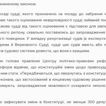
значеному законом.
посаді судді, якого призначено на посаду до набрання ч
ми такого оцінювання невідповідності судді займаній по
мова судді від такого оцінювання є підставою для звіль
ного регіону, схвально поставились до запровадження п
сті поведінки. У випадку реорганізації судів (а експер
рема й Верховного Суду), судді цих судів мають або п
ж судової системи довести, що вони є кращими.
ник голови правління Центру політико-правових ре
еформ відмічає, що конституційні зміни щодо правосуд
є ним стати. «Передбачається, що звернутись з конститу
конана, що застосований в кінцевому судовому рішенні в
тримують запровадження можливості оскаржити неконст
 зафіксувати зміни в Конституції, не менше 300 депут