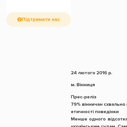
Підтримати нас
24 лютого 2016 р.
м. Вінниця
Прес-реліз
79% вінничан схвально 
етичності поведінки
Менше одного відсотка 
українським судам. Сам