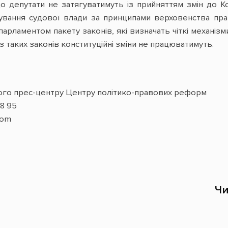
що депутати не затягуватимуть із прийняттям змін до 
ування судової влади за принципами верховенства прав
рламентом пакету законів, які визначать чіткі механізм
з таких законів конституційні зміни не працюватимуть.
ого прес-центру Центру політико-правових реформ
8 95
com
Чи