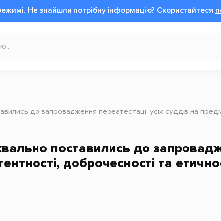
режимі.
Не знайшли потрібну інформацію?
Cкористайтеся
п
авились до запровадження переатестації усіх суддів на пред
хвально поставились до запровадже
ентності, доброчесності та етично