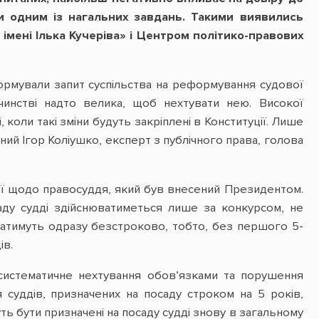
 одним із нагальних завдань. Такими виявились
мені Ілька Кучеріва» і Центром політико-правових
сформували запит суспільства на реформування судової
чинстві надто велика, щоб нехтувати нею. Високої
 коли такі зміни будуть закріплені в Конституції. Лише
ий Ігор Коліушко, експерт з публічного права, голова
ії щодо правосуддя, який був внесений Президентом.
саду судді здійснюватиметься лише за конкурсом, не
ачатимуть одразу безстроково, тобто, без першого 5-
ів.
 систематичне нехтування обов’язками та порушення
суддів, призначених на посаду строком на 5 років,
уть бути призначені на посаду судді знову в загальному