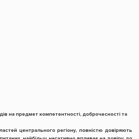
дів на предмет компетентності, доброчесності та
бластей центрального регіону, повністю довіряють
опитаних, найбільш негативно впливає на довіру до