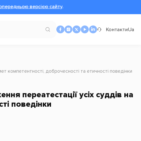
опередньою версією сайту
.
Контакти
Ua
мет компетентності, доброчесності та етичності поведінки
ння переатестації усіх суддів на
сті поведінки