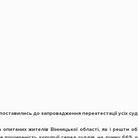
поставились до запровадження переатестації усіх суд
опитаних жителів Вінницької області, як і решти о
е поширеність корупції серед суддів, на думку 66% 