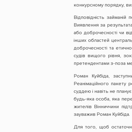
конкурсному порядку, ви
Відповідність займаній 
Виявлення за результата
або доброчесності чи від
інших областей централь
доброчесності та етично
судів вищого рівня, зок
претендентами з-поза ме
Роман Куйбіда, заступ
Реанімаційного пакету р
суддею і навіть не плану
будь-яка особа, яка пере
жителів Вінниччини під
зауважив Роман Куйбіда.
Для того, щоб остаточно