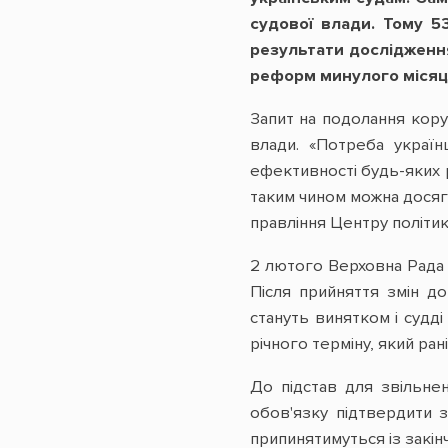
судової влади. Тому 
результати дослідження
реформ минулого місяц
Запит на подолання коруп
влади. «Потреба україн
ефективності будь-яких р
таким чином можна досягт
правління Центру політи
2 лютого Верховна Рада 
Після прийняття змін до
стануть винятком і судд
річного терміну, який ра
До підстав для звільне
обов'язку підтвердити 
припинятимуться із закін