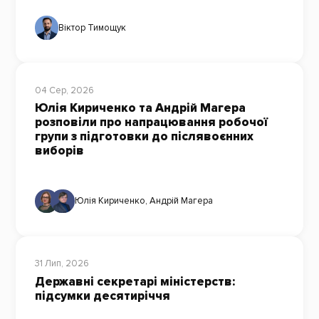
Віктор Тимощук
04 Сер, 2026
Юлія Кириченко та Андрій Магера
розповіли про напрацювання робочої
групи з підготовки до післявоєнних
виборів
Юлія Кириченко
,
Андрій Магера
31 Лип, 2026
Державні секретарі міністерств:
підсумки десятиріччя