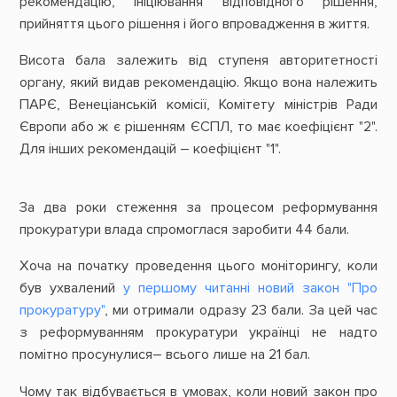
рекомендацію, ініціювання відповідного рішення,
прийняття цього рішення і його впровадження в життя.
Висота бала залежить від ступеня авторитетності
органу, який видав рекомендацію. Якщо вона належить
ПАРЄ, Венеціанській комісії, Комітету міністрів Ради
Європи або ж є рішенням ЄСПЛ, то має коефіцієнт "2".
Для інших рекомендацій – коефіцієнт "1".
За два роки стеження за процесом реформування
прокуратури влада спромоглася заробити 44 бали.
Хоча на початку проведення цього моніторингу, коли
був ухвалений
у першому читанні новий закон "Про
прокуратуру"
, ми отримали одразу 23 бали. За цей час
з реформуванням прокуратури українці не надто
помітно просунулися– всього лише на 21 бал.
Чому так відбувається в умовах, коли новий закон про