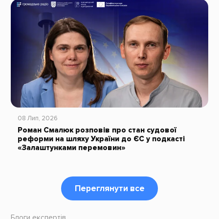
08 Лип, 2026
Роман Смалюк розповів про стан судової
реформи на шляху України до ЄС у подкасті
«Залаштунками перемовин»
Переглянути все
Блоги експертів