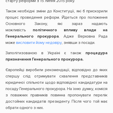
старту реформи з 15 липня 2015 року.
Також необхідні зміни до Конституції, які б прискорили
процес проведення реформ. Йдеться про положення
Основного Закону, які зараз надають
можливість
політичного впливу влади на
Генерального прокурора
. Адже Верховна Рада
може
висловити йому недовіру
, знявши з посади.
Заполітизованою в Україні є також
процедура
призначення Генерального прокурора.
Європейці виробили рекомендації, відповідно до яких
спершу слід отримувати схвалення представників
юридичної спільноти щодо відповідної кандидатури на
посаду Генерального прокурора. На їхню думку, комісія
з поважних правників повинна пропонувати перелік
достойних кандидатів президенту. Після чого той має
обрати одного з них.