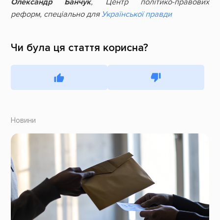
Олександр Банчук
, Центр політико-правових
реформ, спеціально для
Української правди
Чи була ця стаття корисна?
Новини