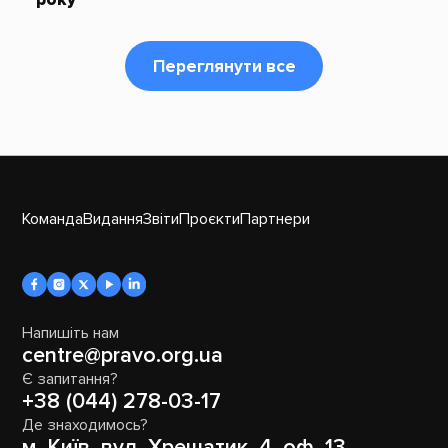
Переглянути все
Команда
Видання
Звіти
Проєкти
Партнери
Напишіть нам
centre@pravo.org.ua
Є запитання?
+38 (044) 278-03-17
Де знаходимось?
м. Київ, вул. Хрещатик, 4, оф. 13