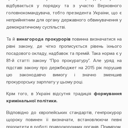
відбувається у порядку та з участю Верховного
головнокомандувача, тобто президента України, що є
неприйнятним для органу державного обвинувачення у
демократичному суспільстві.
Та й
винагорода прокурорів
повинна визначатися на
рівні закону, де чітко прописується рівень їхнього
посадового окладу, надбавок та премій. Така норма є у
81-й статті закону "Про прокуратуру". Але уряд на
підставі закону про держбюджет на 2015 рік порушив
цю законодавчо вимогу і значно зменшив
прокурорську зарплату у цьому році.
Крім того, в Україні відсутня традиція
формування
кримінальної політики.
Відповідно до європейських стандартів, генпрокурор
щороку повинен її визначати, встановлюючи певні
пріоритети в роботі правоохоронних органів. Приміром,