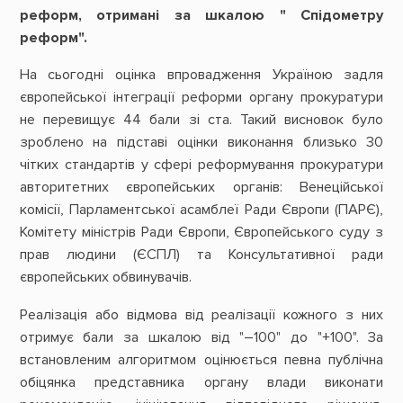
реформ, отримані за шкалою " Спідометру
реформ".
На сьогодні оцінка впровадження Україною задля
європейської інтеграції реформи органу прокуратури
не перевищує 44 бали зі ста. Такий висновок було
зроблено на підставі оцінки виконання близько 30
чітких стандартів у сфері реформування прокуратури
авторитетних європейських органів: Венеційської
комісії, Парламентської асамблеї Ради Європи (ПАРЄ),
Комітету міністрів Ради Європи, Європейського суду з
прав людини (ЄСПЛ) та Консультативної ради
європейських обвинувачів.
Реалізація або відмова від реалізації кожного з них
отримує бали за шкалою від "–100" до "+100". За
встановленим алгоритмом оцінюється певна публічна
обіцянка представника органу влади виконати