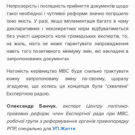
Непрозорість і поспішність прийняття документів щодо
такої необхідної і чутливої реформи значно погіршило
їхню якість. У разі, якщо імплементація багато в чому
декларативних і неконкретних норм відбуватиметься
без участі широкого кола громадських експертів, то,
на жаль, ніхто не може гарантувати запровадження
навіть того позитивного мінімуму змін, які закладені в
запропонованих документах.
Натомість керівництво МВС буде схильно трактувати
кожну запропоновану зміну по-своєму, щоразу
згадуючи, що колись ця концепція була "схвалена"
Експертною радою.
Олександр Банчук
,
експерт Центру політико-
правових реформ, член Експертної ради при МВС,
робочої групи з реформування органів правопорядку
РПР,
спеціально для
УП.Життя