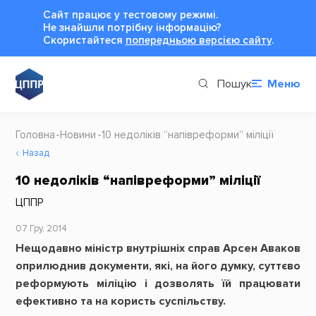
Сайт працює у тестовому режимі.
Не знайшли потрібну інформацію?
Cкористайтеся
попередньою версією сайту
.
Пошук
Меню
Головна
Новини
10 недоліків “напівреформи” міліції
Назад
10 недоліків “напівреформи” міліції
ЦППР
07 Гру, 2014
Нещодавно міністр внутрішніх справ Арсен Аваков
оприлюднив документи, які, на його думку, суттєво
реформують міліцію і дозволять їй працювати
ефективно та на користь суспільству.