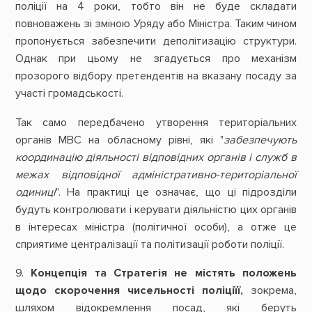
поліції на 4 роки, тобто він не буде складати
повноважень зі зміною Уряду або Міністра. Таким чином
пропонується забезпечити деполітизацію структури.
Однак при цьому не згадується про механізм
прозорого відбору претендентів на вказану посаду за
участі громадськості.
Так само передбачено утворення територіальних
органів МВС на обласному рівні, які "
забезпечують
координацію діяльності відповідних органів і служб в
межах відповідної адміністративно-територіальної
одиниці
". На практиці це означає, що ці підрозділи
будуть контролювати і керувати діяльністю цих органів
в інтересах міністра (політичної особи), а отже це
сприятиме централізації та політизації роботи поліції.
9.
Концепція та Стратегія не містять положень
щодо скорочення чисельності поліціїї,
зокрема,
шляхом відокремлення посад, які беруть