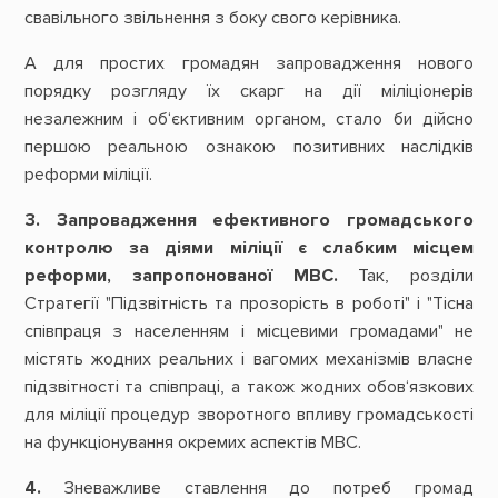
свавільного звільнення з боку свого керівника.
А для простих громадян запровадження нового
порядку розгляду їх скарг на дії міліціонерів
незалежним і об‘єктивним органом, стало би дійсно
першою реальною ознакою позитивних наслідків
реформи міліції.
3. Запровадження ефективного громадського
контролю за діями міліції є слабким місцем
реформи, запропонованої МВС.
Так, розділи
Стратегії "Підзвітність та прозорість в роботі" і "Тісна
співпраця з населенням і місцевими громадами" не
містять жодних реальних і вагомих механізмів власне
підзвітності та співпраці, а також жодних обов‘язкових
для міліції процедур зворотного впливу громадськості
на функціонування окремих аспектів МВС.
4.
Зневажливе ставлення до потреб громад