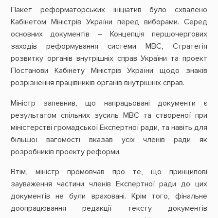
Пакет реформаторських ініціатив було схвалено
Кабінетом Міністрів України перед виборами. Серед
основних документів – Концепція першочергових
заходів реформування системи МВС, Стратегія
розвитку органів внутрішніх справ України та проект
Постанови Кабінету Міністрів України щодо знаків
розрізнення працівників органів внутрішніх справ.
Міністр запевнив, що напрацьовані документи є
результатом спільних зусиль МВС та створеної при
міністерстві громадської Експертної ради, та навіть для
більшої вагомості вказав усіх членів ради як
розробників проекту реформи.
Втім, міністр промовчав про те, що принципові
зауваження частини членів Експертної ради до цих
документів не були враховані. Крім того, фінальне
доопрацювання редакції тексту документів