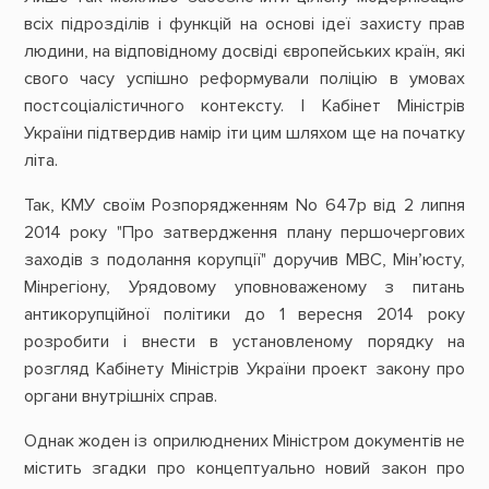
всіх підрозділів і функцій на основі ідеї захисту прав
людини, на відповідному досвіді європейських країн, які
свого часу успішно реформували поліцію в умовах
постсоціалістичного контексту. І Кабінет Міністрів
України підтвердив намір іти цим шляхом ще на початку
літа.
Так, КМУ своїм Розпорядженням No 647­р від 2 липня
2014 року "Про затвердження плану першочергових
заходів з подолання корупції" доручив МВС, Мін’юсту,
Мінрегіону, Урядовому уповноваженому з питань
антикорупційної політики до 1 вересня 2014 року
розробити і внести в установленому порядку на
розгляд Кабінету Міністрів України проект закону про
органи внутрішніх справ.
Однак жоден із оприлюднених Міністром документів не
містить згадки про концептуально новий закон про