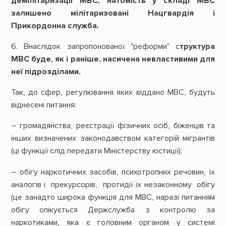
демілітаризації МВС, натомість у складі МВС
залишено мілітаризовані Нацгвардія і
Прикордонна служба.
6. Внаслідок запропонованої "реформи" с
труктура
МВС буде, як і раніше, насичена невластивими для
неї підрозділами.
Так, до сфер, регулювання яких віддано МВС, будуть
віднесені питання:
– громадянства, реєстрації фізичних осіб, біженців та
інших визначених законодавством категорій мігрантів
(ці функції слід передати Міністерству юстиції);
– обігу наркотичних засобів, психотропних речовин, їх
аналогів і прекурсорів, протидії їх незаконному обігу
(це занадто широка функція для МВС, наразі питанням
обігу опікується Держслужба з контролю за
наркотиками, яка є головним органом у системі