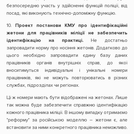
безпосередню участь у здійсненні функцій поліції, від
посад, які виконують технічно-допоміжну функцію.
10.
Проект постанови КМУ про ідентифікаційні
жетони для працівників міліції не забезпечить
ідентифікацію на практиці.
Не достатньо
запровадити норму про носіння жетонів. Додатково до
цього необхідно запровадити єдину базу даних
працівників органів внутрішніх справ, до якої
вноситимуться індивідуальні і унікальні номери
працівників, які не можуть повторюватись в різних
службах, підрозділах чи регіонах.
Ці ж номери мають бути відображені на жетонах. Лише
так можна буде забезпечити справжню ідентифікацію
кожного працівника міліції. В іншому випадку отримаємо
"реформу" за російською моделлю – жетони є, але
встановити за ними конкретного працівника неможливо.