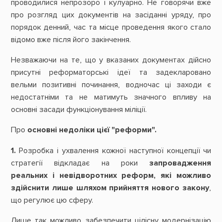
проводилися непрозоро і кулуарно. Не говорячи вже
про розгляд цих документів на засіданні уряду, про
порядок денний, час та місце проведення якого стало
відомо вже після його закінчення.
Незважаючи на те, що у вказаних документах дійсно
присутні реформаторські ідеї та задекларовано
вельми позитивні починання, водночас ці заходи є
недостатніми та не матимуть значного впливу на
основні засади функціонування міліції.
Про
основні недоліки цієї "реформи".
1.
Розробка і ухвалення кожної наступної концепції чи
стратегії відкладає на роки
запровадження
реальних і невідворотних реформ, які можливо
здійснити лише шляхом прийняття нового закону
,
що регулює цю сферу.
Лише так можливо забезпечити цілісну модернізацію