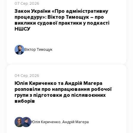
07 Сер, 2026
Закон України «Про адміністративну
процедуру»: Віктор Тимощук – про
виклики судової практики у подкасті
НШСУ
Віктор Тимощук
04 Сер, 2026
Юлія Кириченко та Андрій Магера
розповіли про напрацювання робочої
групи з підготовки до післявоєнних
виборів
Юлія Кириченко
,
Андрій Магера