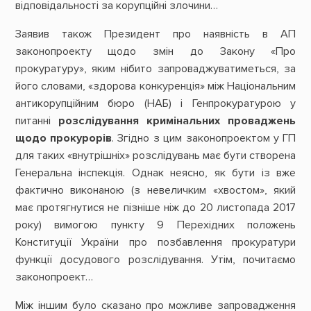
відповідальності за корупційні злочини…
Заявив також Президент про наявність в АП
законопроекту щодо змін до Закону «Про
прокуратуру», яким нібито запроваджуватиметься, за
його словами, «здорова конкуренція» між Національним
антикорупційним бюро (НАБ) і Генпрокуратурою у
питанні
розслідування кримінальних проваджень
щодо прокурорів
. Згідно з цим законопроектом у ГП
для таких «внутрішніх» розслідувань має бути створена
Генеральна інспекція. Однак неясно, як бути із вже
фактично виконаною (з невеличким «хвостом», який
має протягнутися не пізніше ніж до 20 листопада 2017
року) вимогою пункту 9 Перехідних положень
Конституції України про позбавлення прокуратури
функції досудового розслідування. Утім, почитаємо
законопроект…
Між іншим було сказано про можливе запровадження