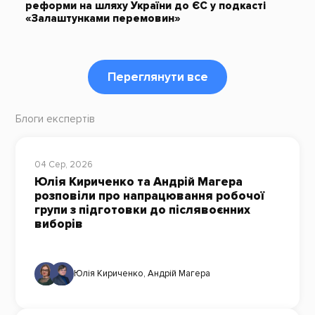
реформи на шляху України до ЄС у подкасті
«Залаштунками перемовин»
Переглянути все
Блоги експертів
04 Сер, 2026
Юлія Кириченко та Андрій Магера
розповіли про напрацювання робочої
групи з підготовки до післявоєнних
виборів
Юлія Кириченко
,
Андрій Магера