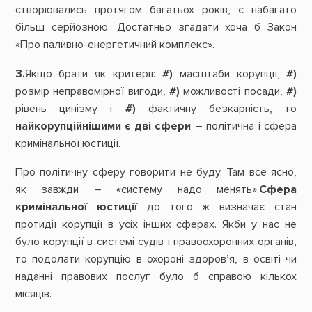
створювались протягом багатьох років, є набагато
більш серйозною. Достатньо згадати хоча б Закон
«Про паливно-енергетичний комплекс».
3.
Якщо брати як критерії:
#)
масштаби корупції,
#)
розмір неправомірної вигоди,
#)
можливості посади,
#)
рівень цинізму і
#)
фактичну безкарність, то
найкорупційнішими є дві сфери
– політична і сфера
кримінальної юстиції.
Про політичну сферу говорити не буду. Там все ясно,
як завжди – «систему надо менять».
Сфера
кримінальної юстиції
до того ж визначає стан
протидії корупції в усіх інших сферах. Якби у нас не
було корупції в системі судів і правоохоронних органів,
то подолати корупцію в охороні здоров’я, в освіті чи
наданні правових послуг було б справою кількох
місяців.