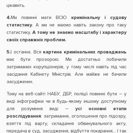
цікавить.
4.
Ми повинні мати ВСЮ
кримінальну і судову
статистику
. А ми не маємо навіть закону про таку
статистику.
А тому не знаємо масштабу і характеру
своїх справжніх проблем.
5.
І останнє. Вся
картина кримінальних проваджень
має бути прозорою. Ми достатньо побачили
затриманих корупціонерів, у тому числі навіть під час
засідання Кабінету Міністрів. Але майже не бачили
засуджених.
Тому на веб-сайті НАБУ, ДБР, поліції повинні бути – у
виді інфографіки чи в будь-якому іншому доступному
для розуміння виді –
усі основні етапи
розслідування
: затримання, оголошення про підозру,
взяття під варту, складання обвинувального акту,
передача в суд, засудження, відбуття покарання… І так