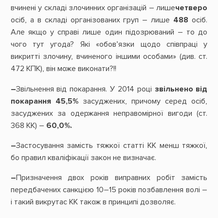
вчинені у складі злочинних організацій – лише
четверо
осіб, а в складі організованих груп – лише
488
осіб.
Але якщо у справі лише один підозрюваний – то до
чого тут угода? Які «обов’язки щодо співпраці у
викритті злочину, вчиненого іншими особами» (див. ст.
472 КПК), він може виконати?!!
–
Звільнення від покарання. У 2014 році
звільнено від
покарання 45,5%
засуджених, причому серед осіб,
засуджених за одержання неправомірної вигоди (ст.
368 КК) –
60,0%.
–
Застосування замість тяжкої статті КК менш тяжкої,
бо правил кваліфікації закон не визначає.
–
Призначення двох років виправних робіт замість
передбачених санкцією 10–15 років позбавлення волі –
і такий викрутас КК також в принципі дозволяє.