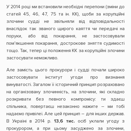
У 2014 році ми встановили необхідні перепони (зміни до
статей 45, 46, 47, 75 та ін. КК), щоби за корупційні
злочини судді не звільняли від відповідальності
внаслідок так званого щирого каяття чи передачі на
поруки, або від покарання, не застосовували
пом’якшення покарання, дострокове зняття судимості
тощо. Так, тепер ці положення КК за корупційні злочини
застосувати неможливо.
Але замість цього прокурори і судді почали широко
застосовувати інститут угоди про визнання
винуватості. Загалом її історичний принцип розраховано
на організовану злочинність, на злочини, які складно
розкривати без певного компромісу: ти здаєш
спільника, повертаєш незаконно нажите – ми тобі
надаємо привілеї. Але цей принцип – для інших держав.
В Україні в 2014 р.
13,6 тис.
осіб уклали угоду з
прокурором, а при цьому засуджено за злочини,