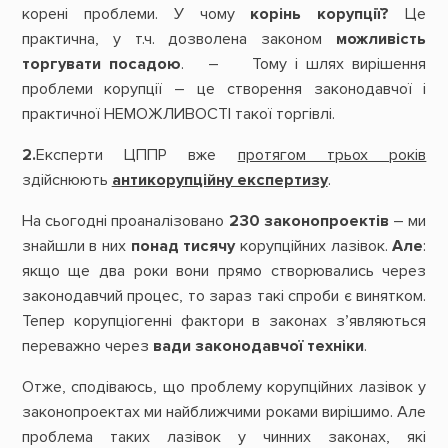
корені проблеми. У чому
корінь корупції?
Це
практична, у т.ч. дозволена законом
можливість
торгувати посадою
. – Тому і шлях вирішення
проблеми корупції – це створення законодавчої і
практичної НЕМОЖЛИВОСТІ такої торгівлі.
2.
Експерти ЦППР вже
протягом трьох років
здійснюють
антикорупційну експертизу
.
На сьогодні проаналізовано
230 законопроектів
– ми
знайшли в них
понад тисячу
корупційних лазівок.
Але
:
якщо ще два роки вони прямо створювались через
законодавчий процес, то зараз такі спроби є винятком.
Тепер корупціогенні фактори в законах з’являються
переважно через
вади законодавчої техніки
.
Отже, сподіваюсь, що проблему корупційних лазівок у
законопроектах ми найближчими роками вирішимо. Але
проблема таких лазівок у чинних законах, які