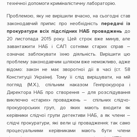
технічної допомоги криміналістичну лабораторію.
Проблемою, яку не вирішили вчасно, на сьогодні став
законодавчий припис про необхідність
передачі із
прокуратури
всіх підслідних НАБ проваджень
до
20 листопада 2015 року. Цей строк вже минув, але
завантажити НАБ і САП сотнями старих справ –
означає заблокувати їхню діяльність. Вирішити цю
проблему законодавчим шляхом вже неможливо, адже
відомо: закон не має зворотної дії в часі (ст. 58
Конституції України). Тому її слід вирішувати, на мій
погляд (М.Х.), спільним наказом Генпрокурора і
Директора НАБ про створення – для розслідування
виключно «старих» проваджень – спільних слідчо-
прокурорських груп, до яких мають входити як
керівники слідчої групи детективи НАБ, а як члени –
слідчі прокуратури, які вели ці провадження; так само
процесуальними керівниками мають бути члени