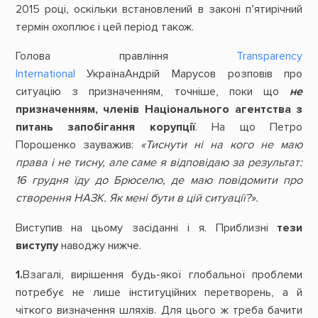
2015 році, оскільки встановлений в законі п’ятирічний
термін охоплює і цей період також.
Голова правління
Transparency
International
УкраїнаАндрій Марусов розповів про
ситуацію з призначенням, точніше, поки що
не
призначенням, членів Національного агентства з
питань запобігання корупції
. На що Петро
Порошенко зауважив:
«Тиснути ні на кого не маю
права і не тисну, але саме я відповідаю за результат:
16 грудня їду до Брюселю, де маю повідомити про
створення НАЗК. Як мені бути в цій ситуації?».
Виступив на цьому засіданні і я. Приблизні
тези
виступу
наводжу нижче.
1.
Взагалі, вирішення будь-якої глобальної проблеми
потребує не лише інституційних перетворень, а й
чіткого визначення шляхів. Для цього ж треба бачити