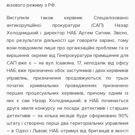
візового режиму з РФ.
Виступили також керівник Спеціалізованої
антикорупційної прокуратури (САП) Назар
Холодницький і директор НАБ Артем Ситник. Звісно,
про результати діяльності ще говорити зарано, тому
вони повідомили лише про організаційні проблеми та їх
вирішення: окреме від Генпрокуратури приміщення для
САП вже є – на вул. Ісаакяна, 17, неподалік від офісу
НАБ; вже призначено обох заступників і двох керівників
управлінь, призначення продовжуються; по трьох
початих кримінальних провадженнях призначено
перших процесуальних керівників, причому одним із
них є сам Назар Холодницький; в НАБ починається
друга хвиля конкурсу на посади детективів і старших
детективів – за кілька місяців буде сформовано 90%
штату і створено перші два територіальних управління
– в Одесі і Львові; НАБ отримує від британців в якості