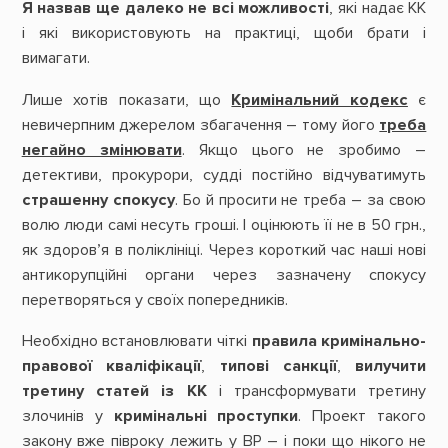
Я назвав ще далеко не всі можливості
, які надає КК
і які використовують на практиці, щоби брати і
вимагати.
Лише хотів показати, що
Кримінальний кодекс
є
невичерпним джерелом збагачення – тому його
треба
негайно змінювати
. Якщо цього не зробимо –
детективи, прокурори, судді постійно відчуватимуть
страшенну спокусу
. Бо й просити не треба – за свою
волю люди самі несуть гроші. І оцінюють її не в 50 грн.,
як здоров’я в поліклініці. Через короткий час наші нові
антикорупційні органи через зазначену спокусу
перетворяться у своїх попередників.
Необхідно встановлювати чіткі
правила кримінально-
правової кваліфікації
,
типові санкції
,
вилучити
третину статей із КК
і трансформувати третину
злочинів у
кримінальні проступки
. Проект такого
закону вже півроку лежить у ВР – і поки що нікого не