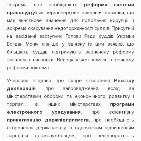
зокрема, про необхідність
реформи системи
правосуддя
як першочергове завдання держави, що
має виняткове значення для подолання корупції, і
зокрема скасування недоторканності суддів. Присутній
на засіданні заступник Голови Ради суддів України
Богдан Моніч пізніше у зв’язку із цим заявив, що
більшість суддів підтримують зазначену реформу
загалом і висновки Венеціанської комісії з приводу
реформи зокрема.
Учергове згадано про скоре створення
Реєстру
декларацій
, про запровадження, вслід за
міністерствами оборони та економічного розвитку і
торгівлі, в інших міністерствах
програми
електронного урядування
, про ефективну
приватизацію держпідприємств
, про необхідність
скорочення держапарату з одночасним підвищенням
зарплати держслужбовцям, про невідворотність