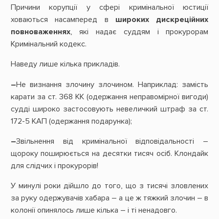
Причини корупції у сфері кримінальної юстиції
ховаються насамперед в
широких дискреційних
повноваженнях
, які надає суддям і прокурорам
Кримінальний кодекс.
Наведу лише кілька прикладів.
–
Не визнання злочину злочином. Наприклад: замість
карати за ст. 368 КК (одержання неправомірної вигоди)
судді широко застосовують невеличкий штраф за ст.
172-5 КАП (одержання подарунка);
–
Звільнення від кримінальної відповідальності –
щороку поширюється на десятки тисяч осіб. Клондайк
для слідчих і прокурорів!
У минулі роки дійшло до того, що з тисячі зловлених
за руку одержувачів хабара – а це ж тяжкий злочин – в
колонії опинялось лише кілька – і ті ненадовго.