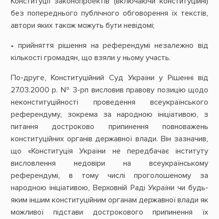
Конституції законопроектів (включаючи конституційні)
без попереднього публічного обговорення їх текстів,
автори яких також можуть бути невідомі;
• прийняття рішення на референдумі незалежно від
кількості громадян, що взяли у ньому участь.
По-друге, Конституційний Суд України у Рішенні від
27.03.2000 р. № 3-рп висловив правову позицію щодо
неконституційності проведення всеукраїнського
референдуму, зокрема за народною ініціативою, з
питання достроково припинення повноважень
конституційних органів державної влади. Він зазначив,
що «Конституція України не передбачає інституту
висловлення недовіри на всеукраїнському
референдумі, в тому числі проголошеному за
народною ініціативою, Верховній Раді України чи будь-
яким іншим конституційним органам державної влади як
можливої підстави дострокового припинення їх