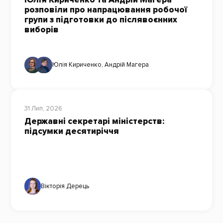
розповіли про напрацювання робочої
групи з підготовки до післявоєнних
виборів
Юлія Кириченко
,
Андрій Магера
31 Лип, 2026
Державні секретарі міністерств:
підсумки десятиріччя
Вікторія Дерець