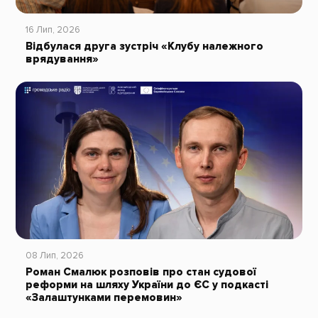
16 Лип, 2026
Відбулася друга зустріч «Клубу належного
врядування»
08 Лип, 2026
Роман Смалюк розповів про стан судової
реформи на шляху України до ЄС у подкасті
«Залаштунками перемовин»