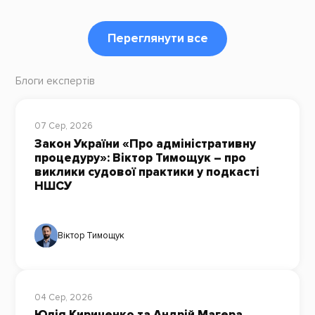
Переглянути все
Блоги експертів
07 Сер, 2026
Закон України «Про адміністративну
процедуру»: Віктор Тимощук – про
виклики судової практики у подкасті
НШСУ
Віктор Тимощук
04 Сер, 2026
Юлія Кириченко та Андрій Магера