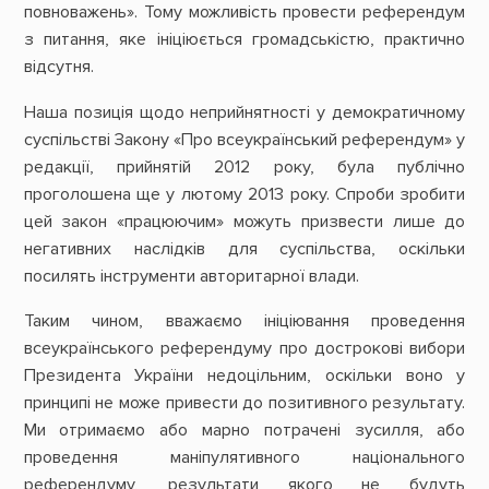
повноважень». Тому можливість провести референдум
з питання, яке ініціюється громадськістю, практично
відсутня.
Наша позиція щодо неприйнятності у демократичному
суспільстві Закону «Про всеукраїнський референдум» у
редакції, прийнятій 2012 року, була публічно
проголошена ще у лютому 2013 року. Спроби зробити
цей закон «працюючим» можуть призвести лише до
негативних наслідків для суспільства, оскільки
посилять інструменти авторитарної влади.
Таким чином, вважаємо ініціювання проведення
всеукраїнського референдуму про дострокові вибори
Президента України недоцільним, оскільки воно у
принципі не може привести до позитивного результату.
Ми отримаємо або марно потрачені зусилля, або
проведення маніпулятивного національного
референдуму, результати якого не будуть