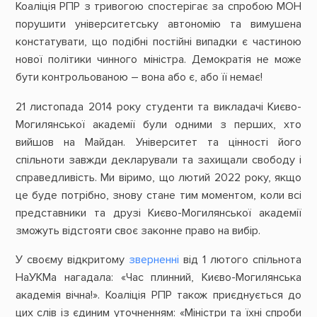
Коаліція РПР з тривогою спостерігає за спробою МОН
порушити університетську автономію та вимушена
констатувати, що подібні постійні випадки є частиною
нової політики чинного міністра. Демократія не може
бути контрольованою – вона або є, або її немає!
21 листопада 2014 року студенти та викладачі Києво-
Могилянської академії були одними з перших, хто
вийшов на Майдан. Університет та цінності його
спільноти завжди декларували та захищали свободу і
справедливість. Ми віримо, що лютий 2022 року, якщо
це буде потрібно, знову стане тим моментом, коли всі
представники та друзі Києво-Могилянської академії
зможуть відстояти своє законне право на вибір.
У своєму відкритому
зверненні
від 1 лютого спільнота
НаУКМа нагадала: «Час плинний, Києво-Могилянська
академія вічна!». Коаліція РПР також приєднується до
цих слів із єдиним уточненням: «Міністри та їхні спроби