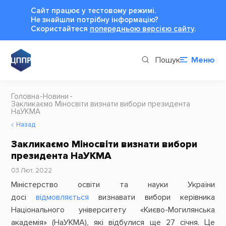
Сайт працює у тестовому режимі.
Не знайшли потрібну інформацію?
Cкористайтеся
попередньою версією сайту
.
Пошук
Меню
Головна
Новини
Закликаємо Міносвіти визнати вибори президента
НаУКМА
Назад
Закликаємо Міносвіти визнати вибори
президента НаУКМА
03 Лют, 2022
Міністерство освіти та науки України
досі
відмовляється
визнавати вибори керівника
Національного університету «Києво-Могилянська
академія» (НаУКМА), які відбулися ще 27 січня. Це