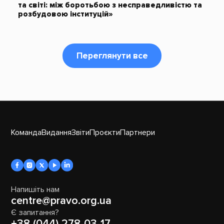
та світі: між боротьбою з несправедливістю та
розбудовою інституцій»
Переглянути все
Команда
Видання
Звіти
Проєкти
Партнери
Напишіть нам
centre@pravo.org.ua
Є запитання?
+38 (044) 278-03-17