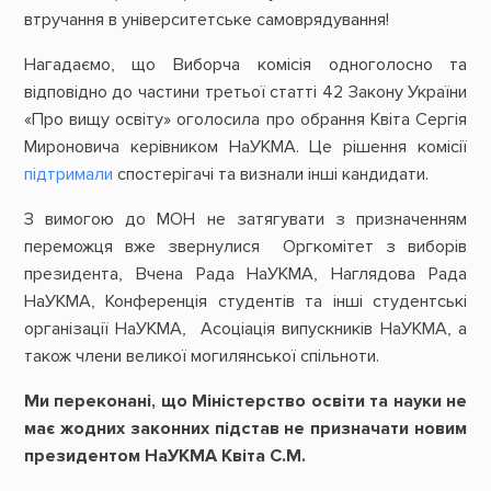
втручання в університетське самоврядування!
Нагадаємо, що Виборча комісія одноголосно та
відповідно до частини третьої статті 42 Закону України
«Про вищу освіту» оголосила про обрання Квіта Сергія
Мироновича керівником НаУКМА. Це рішення комісії
підтримали
спостерігачі та визнали інші кандидати.
З вимогою до МОН не затягувати з призначенням
переможця вже звернулися Оргкомітет з виборів
президента, Вчена Рада НаУКМА, Наглядова Рада
НаУКМА, Конференція студентів та інші студентські
організації НаУКМА, Асоціація випускників НаУКМА, а
також члени великої могилянської спільноти.
Ми переконані, що Міністерство освіти та науки не
має жодних законних підстав не призначати новим
президентом НаУКМА Квіта С.М.