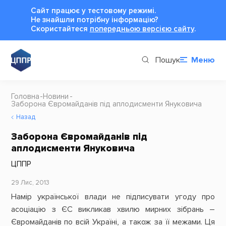
Сайт працює у тестовому режимі.
Не знайшли потрібну інформацію?
Cкористайтеся
попередньою версією сайту
.
Пошук
Меню
Головна
Новини
Заборона Євромайданів під аплодисменти Януковича
Назад
Заборона Євромайданів під
аплодисменти Януковича
ЦППР
29 Лис, 2013
Намір української влади не підписувати угоду про
асоціацію з ЄС викликав хвилю мирних зібрань –
Євромайданів по всій Україні, а також за її межами. Ця