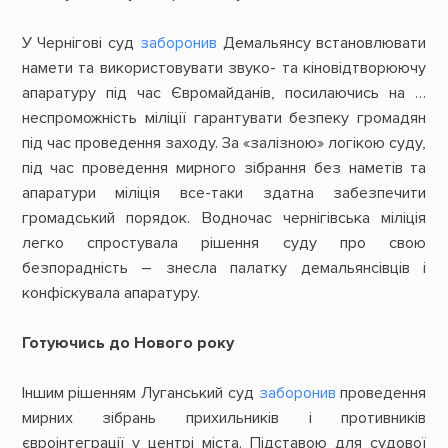
У Чернігові суд
заборонив
Демальянсу встановлювати
намети та використовувати звуко- та кіновідтворюючу
апаратуру під час Євромайданів, посилаючись на …
неспроможність міліції гарантувати безпеку громадян
під час проведення заходу. За «залізною» логікою суду,
під час проведення мирного зібрання без наметів та
апаратури міліція все-таки здатна забезпечити
громадський порядок. Водночас чернігівська міліція
легко спростувала рішення суду про свою
безпорадність – знесла палатку демальянсівців і
конфіскувала апаратуру.
Готуючись до Нового року
Іншим рішенням Луганський суд
заборонив
проведення
мирних зібрань прихильників і противників
євроінтеграції у центрі міста. Підставою для судової