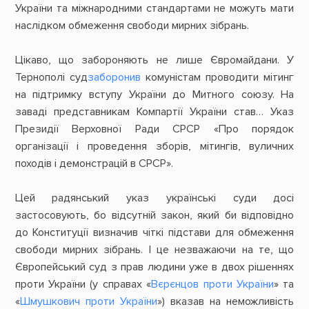
України та міжнародними стандартами не можуть мати
наслідком обмеження свободи мирних зібрань.
Цікаво, що забороняють не лише Євромайдани. У
Тернополі суд
заборонив
комуністам проводити мітинг
на підтримку вступу України до Митного союзу. На
заваді представникам Компартії України став… Указ
Президії Верховної Ради СРСР «Про порядок
організації і проведення зборів, мітингів, вуличних
походів і демонстрацій в СРСР».
Цей радянський указ українські суди досі
застосовують, бо відсутній закон, який би відповідно
до Конституції визначив чіткі підстави для обмеження
свободи мирних зібрань. І це незважаючи на те, що
Європейський суд з прав людини уже в двох рішеннях
проти України (у справах «
Вєрєнцов проти України
» та
«
Шмушкович проти України
») вказав на неможливість