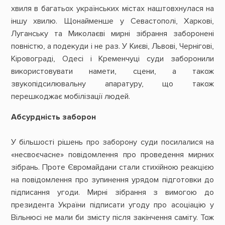
хвиля в багатьох українських містах наштовхнулася на
іншу хвилю. Щонайменше у Севастополі, Харкові,
Луганську та Миколаєві мирні зібрання заборонені
повністю, а подекуди і не раз. У Києві, Львові, Чернігові,
Кіровограді, Одесі і Кременчуці суди заборонили
використовувати намети, сцени, а також
звукопідсилювальну апаратуру, що також
перешкоджає мобілізації людей.
Абсурдність заборон
У більшості рішень про заборону суди посилалися на
«несвоєчасне» повідомлення про проведення мирних
зібрань. Проте Євромайдани стали стихійною реакцією
на повідомлення про зупинення урядом підготовки до
підписання угоди. Мирні зібрання з вимогою до
президента України підписати угоду про асоціацію у
Вільнюсі не мали би змісту після закінчення саміту. Тож