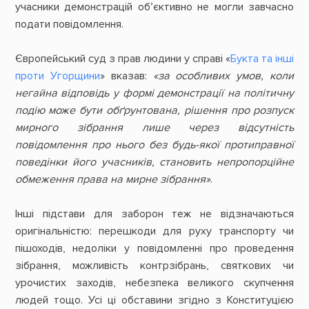
учасники демонстрацій об’єктивно не могли завчасно
подати повідомлення.
Європейський суд з прав людини у справі «
Букта та інші
проти Угорщини
» вказав:
«за особливих умов, коли
негайна відповідь у формі демонстрації на політичну
подію може бути обґрунтована, рішення про розпуск
мирного зібрання лише через відсутність
повідомлення про нього без будь-якої протиправної
поведінки його учасників, становить непропорційне
обмеження права на мирне зібрання»
.
Інші підстави для заборон теж не відзначаються
оригінальністю: перешкоди для руху транспорту чи
пішоходів, недоліки у повідомленні про проведення
зібрання, можливість контрзібрань, святкових чи
урочистих заходів, небезпека великого скупчення
людей тощо. Усі ці обставини згідно з Конституцією