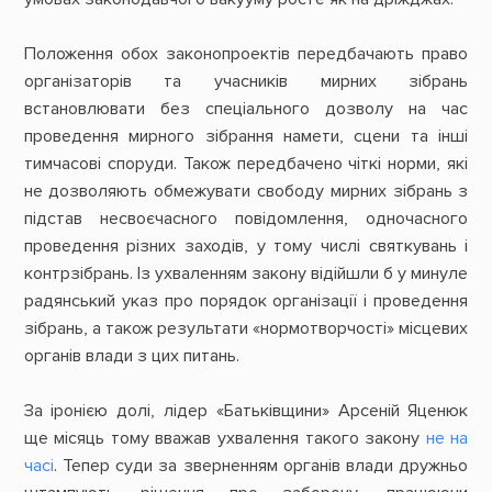
Положення обох законопроектів передбачають право
організаторів та учасників мирних зібрань
встановлювати без спеціального дозволу на час
проведення мирного зібрання намети, сцени та інші
тимчасові споруди. Також передбачено чіткі норми, які
не дозволяють обмежувати свободу мирних зібрань з
підстав несвоєчасного повідомлення, одночасного
проведення різних заходів, у тому числі святкувань і
контрзібрань. Із ухваленням закону відійшли б у минуле
радянський указ про порядок організації і проведення
зібрань, а також результати «нормотворчості» місцевих
органів влади з цих питань.
За іронією долі, лідер «Батьківщини» Арсеній Яценюк
ще місяць тому вважав ухвалення такого закону
не на
часі
. Тепер суди за зверненням органів влади дружньо