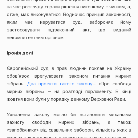
на час розгляду справи рішення виконкому є чинним, а,
отже, має виконуватися. Водночас принцип законності,
яким має керуватися суд, забороняє йому
застосовувати підзаконний акт, що виданий
некомпетентним органом.
Іронія долі
Європейський суд з прав людини поклав на Україну
обов’язок врегулювати законом питання мирних
зібрань.
Два проекти такого закону
– «Про свободу
мирних зібрань» – на розгляді парламенту. В кінці
жовтня вони були у порядку денному Верховної Ради.
Ухвалення закону могло би встановити механізми
захисту свободи мирних зібрань, а також
«запобіжники» від свавільних заборон, кількість яких в
умовах законодавчого вакууму росте як на дріжджах.