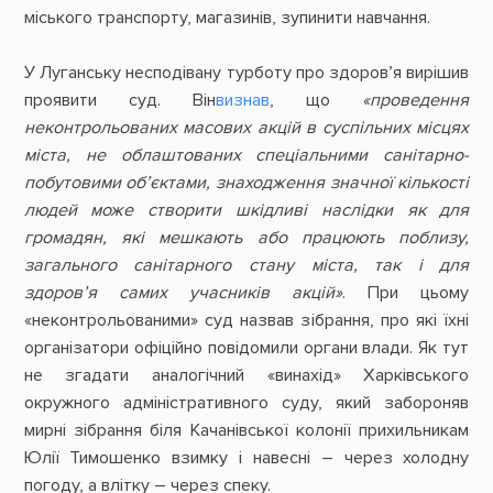
міського транспорту, магазинів, зупинити навчання.
У Луганську несподівану турботу про здоров’я вирішив
проявити суд. Він
визнав
, що
«проведення
неконтрольованих масових акцій в суспільних місцях
міста, не облаштованих спеціальними санітарно-
побутовими об’єктами, знаходження значної кількості
людей може створити шкідливі наслідки як для
громадян, які мешкають або працюють поблизу,
загального санітарного стану міста, так і для
здоров’я самих учасників акцій»
. При цьому
«неконтрольованими» суд назвав зібрання, про які їхні
організатори офіційно повідомили органи влади. Як тут
не згадати аналогічний «винахід» Харківського
окружного адміністративного суду, який забороняв
мирні зібрання біля Качанівської колонії прихильникам
Юлії Тимошенко взимку і навесні – через холодну
погоду, а влітку – через спеку.