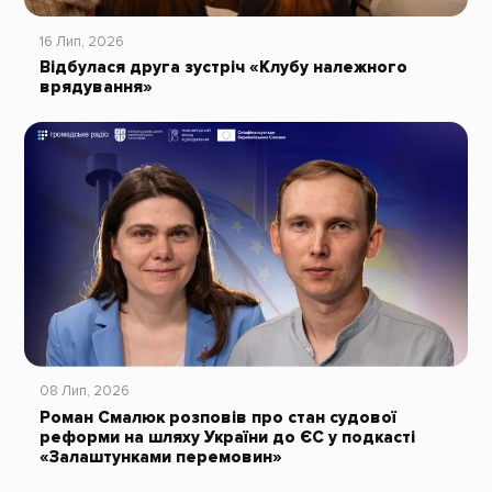
16 Лип, 2026
Відбулася друга зустріч «Клубу належного
врядування»
08 Лип, 2026
Роман Смалюк розповів про стан судової
реформи на шляху України до ЄС у подкасті
«Залаштунками перемовин»