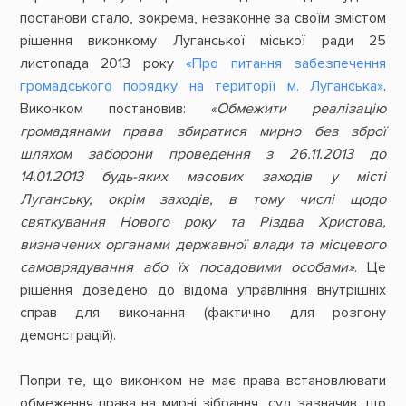
постанови стало, зокрема, незаконне за своїм змістом
рішення виконкому Луганської міської ради 25
листопада 2013 року
«Про питання забезпечення
громадського порядку на території м. Луганська»
.
Виконком постановив:
«Обмежити реалізацію
громадянами права збиратися мирно без зброї
шляхом заборони проведення з 26.11.2013 до
14.01.2013 будь-яких масових заходів у місті
Луганську, окрім заходів, в тому числі щодо
святкування Нового року та Різдва Христова,
визначених органами державної влади та місцевого
самоврядування або їх посадовими особами»
. Це
рішення доведено до відома управління внутрішніх
справ для виконання (фактично для розгону
демонстрацій).
Попри те, що виконком не має права встановлювати
обмеження права на мирні зібрання, суд зазначив, що