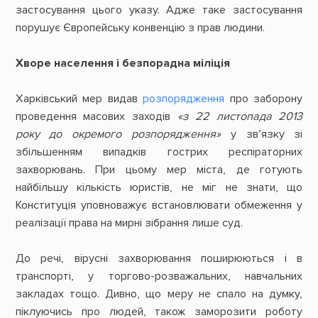
застосування цього указу. Адже таке застосування
порушує Європейську конвенцію з прав людини.
Хворе населення і безпорадна міліція
Харківський мер видав
розпорядження
про заборону
проведення масових заходів
«з 22 листопада 2013
року до окремого розпорядження»
у зв’язку зі
збільшенням випадків гострих респіраторних
захворювань. При цьому мер міста, де готують
найбільшу кількість юристів, не міг не знати, що
Конституція уповноважує встановлювати обмеження у
реалізації права на мирні зібрання лише суд.
До речі, вірусні захворювання поширюються і в
транспорті, у торгово-розважальних, навчальних
закладах тощо. Дивно, що меру не спало на думку,
піклуючись про людей, також заморозити роботу