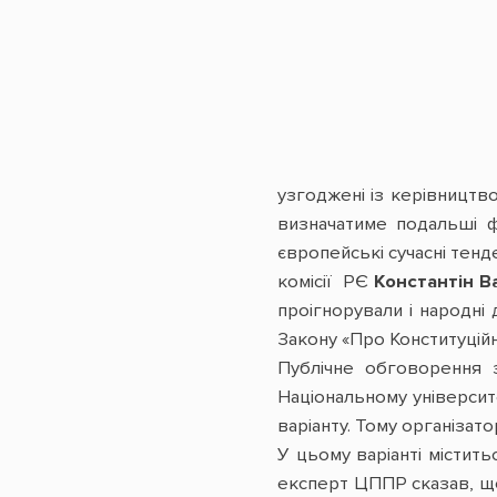
узгоджені із керівництв
визначатиме подальші фу
європейські сучасні тенд
комісії РЄ
Константін В
проігнорували і народні
Закону «Про Конституційн
Публічне обговорення 
Національному університ
варіанту. Тому організат
У цьому варіанті містит
експерт ЦППР сказав, що