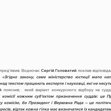
 пред’явив. Водночас
Сергій Головатий
поклав відповіда
:
«Згідно закону, саме міністерство юстиції мало н
ад текстом працюють експерти і науковці, які не несуть
й
пояснив, який варіант конкурсного відбору на судд
 комісії кожним суб’єктом призначення суддів: це П
 комісію, бо Президент і Верховна Рада – це політичні 
ресів, відтак кожна гілка має визначатися із кандидата