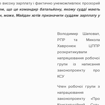
дто високу зарплату і фактично унеможливлює прозорий
м, що це командир батальйону, якому судді мають
и, може, Майдан хотів призначити суддям зарплату у
Володимир Шаповал,
РПР та Микола
Хавронюк ЦППР
розкритикували
напряцювання робочої
групи із написання
законопроекту про
КСУ
Член робочої групи з
напрацювання
законопроекту «Про
Конституційний Суд»,