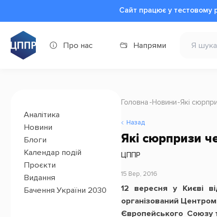
Сайт працює у тестовому 
Про нас
Напрями
Головна
Новини
Які сюрпр
Аналітика
Назад
Новини
Які сюрпризи ч
Блоги
Календар подій
ЦППР
Проєкти
15 Вер, 2016
Видання
12 вересня у Києві ві
Бачення України 2030
організований Центром 
Європейського Союзу та