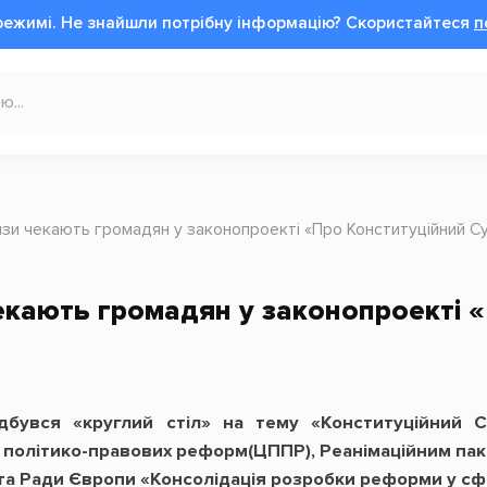
режимі.
Не знайшли потрібну інформацію?
Cкористайтеся
п
изи чекають громадян у законопроекті «Про Конституційний С
екають громадян у законопроекті 
дбувся «круглий стіл» на тему «Конституційний Су
політико-правових реформ(ЦППР), Реанімаційним пак
 Ради Європи «Консолідація розробки реформи у сфері