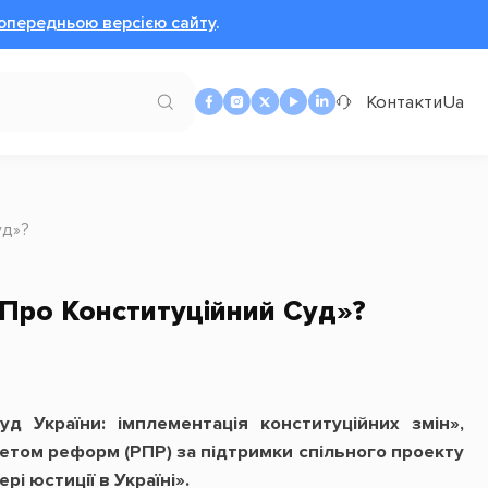
опередньою версією сайту
.
Контакти
Ua
уд»?
«Про Конституційний Суд»?
д України: імплементація конституційних змін»,
етом реформ (РПР) за підтримки спільного проекту
 юстиції в Україні».