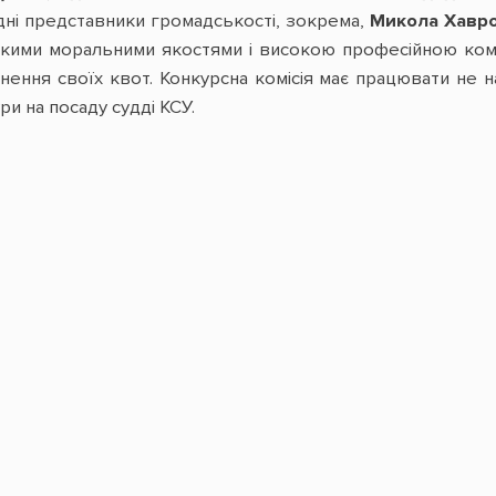
дні представники громадськості, зокрема,
Микола Хавр
сокими моральними якостями і високою професійною комп
ення своїх квот. Конкурсна комісія має працювати не на
ри на посаду судді КСУ.