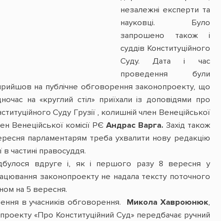
незалежні експерти та
науковці. Було
запрошено також і
суддів Конституційного
Суду. Дата і час
проведення були
 прийшов на публічне обговорення законопроекту, що
ночас на «круглий стіл» приїхали із доповідями про
ституційного Суду Грузії , колишній член Венеційської
ен Венеційської комісії РЄ
Андрас Варга.
Захід також
вересня парламентарям треба ухвалити нову редакцію
 в частині правосуддя.
дбулося вдруге і, як і першого разу 8 вересня у
працювання законопроекту не надала тексту поточного
ном на 5 вересня.
урення в учасників обговорення.
Микола Хавроюнюк
,
проекту «Про Конституційний Суд» передбачає ручний