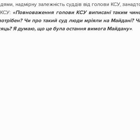
ддями, надмірну залежність суддів від голови КСУ, зана
 КСУ:
«Повноваження голови КСУ виписані таким чино
потрібен? Чи про такий суд люди мріяли на Майдані? Ч
сяць? Я думаю, що це була остання вимога Майдану»
.