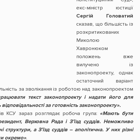
екс-міністр юстиції
Сергій Головатий
сказав, що більшість із
розкритикованих
Миколою
Хавронюком
положень вже
вилучено із
законопроекту, однак
остаточний варіант
льність за зволікання із роботою над законопроектом
апрацювати текст законопроекту і надати його для
 відповідальності за готовність законопроекту».
ів КСУ зараз розглядає робоча група:
«Мають бути
резидент, Верховна Рада і З’їзд суддів. Неможливо
структури, а З’їзд суддів – аполітична. У них різні
ми окремо»
.