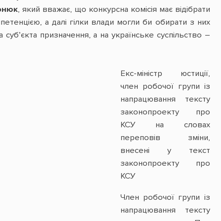
онюк
, який вважає, що конкурсна комісія має відібрати
етенцією, а далі гілки влади могли би обирати з них
 суб’єкта призначення, а на українське суспільство –
Екс-міністр юстиції,
член робочої групи із
напрацювання тексту
законопроекту про
КСУ на словах
переповів зміни,
внесені у текст
законопроекту про
КСУ
Член робочої групи із
напрацювання тексту