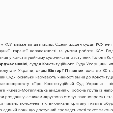
ом КСУ майже за два місяці. Однак жоден суддя КСУ не
нкії, гарантії незалежності та умови роботи КСУ. Вод
енції у конституційному судочинстві заступник Голови Кон
арджелашвілі
, суддя Конституційного Суду Угорщини, чл
 депутати України, окрім
Вікторії Пташник
, хоча до 30 
ий Суд», оскільки набувають чинності зміни до Конституції
законопроекту «Про Конституційний Суд України» ві
еті «Києво-Могилянська академія», робоча група із на
ори роздали учасникам «круглого столу» законопроект ста
ься чимало положень, які викликали критику і навіть об
 єдиний поки що доступний громадськості текст законо