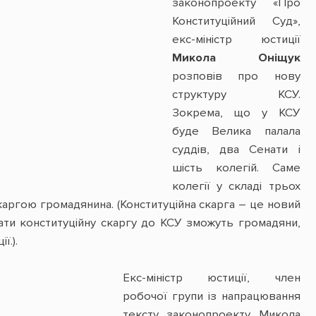
законопроекту «Про
Конституційний Суд»,
екс-міністр юстиції
Микола Оніщук
розповів про нову
структуру КСУ.
Зокрема, що у КСУ
буде Велика палала
суддів, два Сенати і
шість колегій. Саме
колегії у складі трьох
аргою громадянина. (Конституційна скарга – це новий
вати конституційну скаргу до КСУ зможуть громадяни,
ї.).
Екс-міністр юстиції, член
робочої групи із напрацювання
тексту законопроекту Микола