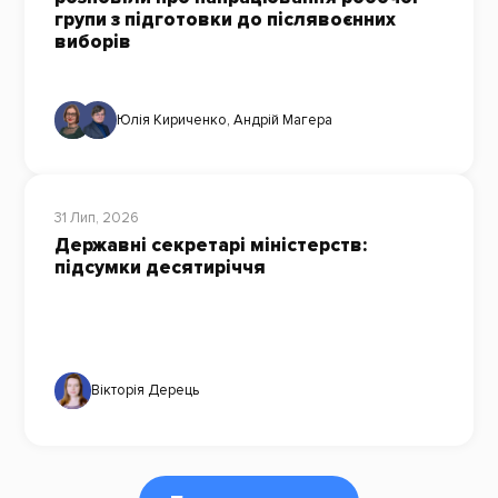
групи з підготовки до післявоєнних
виборів
Юлія Кириченко
,
Андрій Магера
31 Лип, 2026
Державні секретарі міністерств:
підсумки десятиріччя
Вікторія Дерець