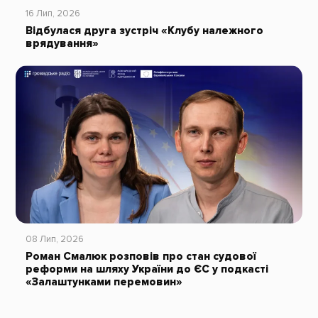
16 Лип, 2026
Відбулася друга зустріч «Клубу належного
врядування»
08 Лип, 2026
Роман Смалюк розповів про стан судової
реформи на шляху України до ЄС у подкасті
«Залаштунками перемовин»