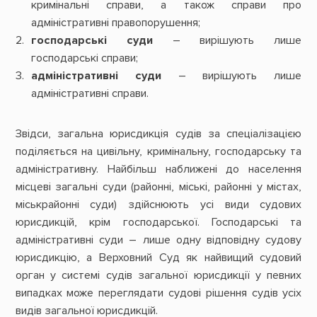
кримінальні справи, а також справи про
адміністративні правопорушення;
господарські суди
– вирішують лише
господарські справи;
адміністративні суди
– вирішують лише
адміністративні справи.
Звідси, загальна юрисдикція судів за спеціалізацією
поділяється на цивільну, кримінальну, господарську та
адміністративну. Найбільш наближені до населення
місцеві загальні суди (районні, міські, районні у містах,
міськрайонні суди) здійснюють усі види судових
юрисдикцій, крім господарської. Господарські та
адміністративні суди – лише одну відповідну судову
юрисдикцію, а Верховний Суд як найвищий судовий
орган у системі судів загальної юрисдикції у певних
випадках може переглядати судові рішення судів усіх
видів загальної юрисдикцій.