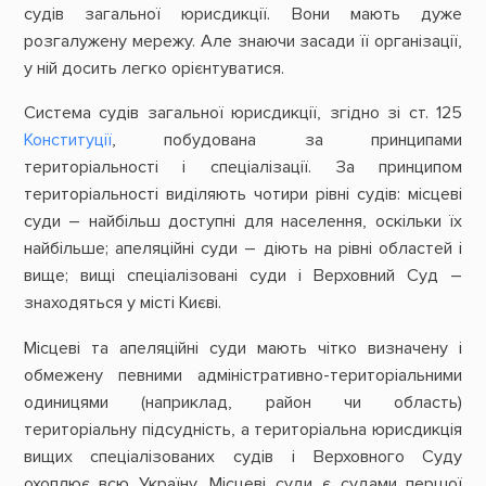
судів загальної юрисдикції. Вони мають дуже
розгалужену мережу. Але знаючи засади її організації,
у ній досить легко орієнтуватися.
Система судів загальної юрисдикції, згідно зі ст. 125
Конституції
, побудована за принципами
територіальності і спеціалізації. За принципом
територіальності виділяють чотири рівні судів: місцеві
суди – найбільш доступні для населення, оскільки їх
найбільше; апеляційні суди – діють на рівні областей і
вище; вищі спеціалізовані суди і Верховний Суд –
знаходяться у місті Києві.
Місцеві та апеляційні суди мають чітко визначену і
обмежену певними адміністративно-територіальними
одиницями (наприклад, район чи область)
територіальну підсудність, а територіальна юрисдикція
вищих спеціалізованих судів і Верховного Суду
охоплює всю Україну. Місцеві суди є судами першої