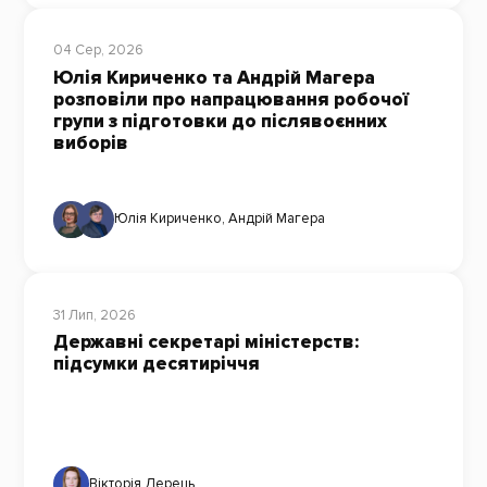
04 Сер, 2026
Юлія Кириченко та Андрій Магера
розповіли про напрацювання робочої
групи з підготовки до післявоєнних
виборів
Юлія Кириченко
,
Андрій Магера
31 Лип, 2026
Державні секретарі міністерств:
підсумки десятиріччя
Вікторія Дерець