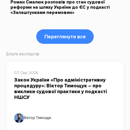
Роман Смалюк розповів про стан судової
реформи на шляху України до ЄС у подкасті
«Залаштунками перемовин»
Переглянути все
Блоги експертів
07 Сер, 2026
Закон України «Про адміністративну
процедуру»: Віктор Тимощук – про
виклики судової практики у подкасті
НШСУ
Віктор Тимощук