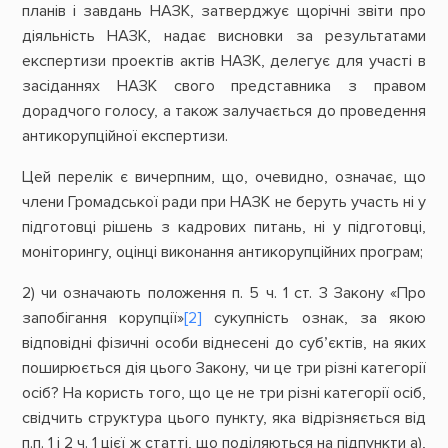
планів і завдань НАЗК, затверджує щорічні звіти про
діяльність НАЗК, надає висновки за результатами
експертизи проектів актів НАЗК, делегує для участі в
засіданнях НАЗК свого представника з правом
дорадчого голосу, а також залучається до проведення
антикорупційної експертизи.
Цей перелік є вичерпним, що, очевидно, означає, що
члени Громадської ради при НАЗК не беруть участь ні у
підготовці рішень з кадрових питань, ні у підготовці,
моніторингу, оцінці виконання антикорупційних програм;
2) чи означають положення п. 5 ч. 1 ст. 3 Закону «Про
запобігання корупції»
[2]
сукупність ознак, за якою
відповідні фізичні особи віднесені до суб’єктів, на яких
поширюється дія цього Закону, чи це три різні категорії
осіб? На користь того, що це не три різні категорії осіб,
свідчить структура цього пункту, яка відрізняється від
п.п. 1 і 2 ч. 1 цієї ж статті, що поділяються на підпункти а),