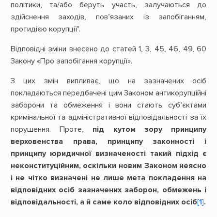
політики, та/або беруть участь, залучаються до
здійснення заходів, пов’язаних із запобіганням,
протидією корупції".
Відповідні зміни внесено до статей 1, 3, 45, 46, 49, 60
Закону «Про запобігання корупції».
З цих змін випливає, що на зазначених осіб
покладаються передбачені цим Законом антикорупційні
заборони та обмеження і вони стають суб’єктами
кримінальної та адміністративної відповідальності за їх
порушення. Проте,
під кутом зору принципу
верховенства права, принципу законності і
принципу юридичної визначеності такий підхід є
неконституційним, оскільки новим Законом неясно
і не чітко визначені не лише мета покладення на
відповідних осіб зазначених заборон, обмежень і
відповідальності, а й саме коло відповідних осіб
[1]
.