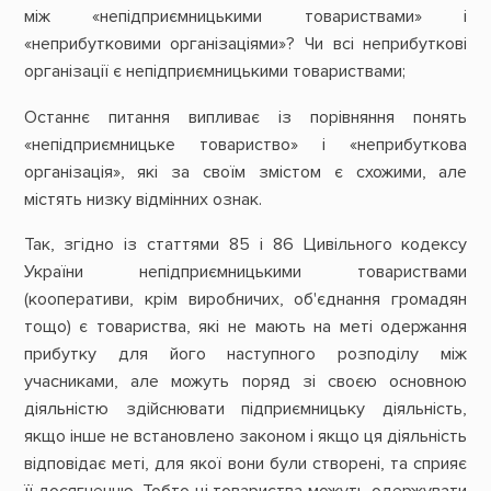
між «непідприємницькими товариствами» і
«неприбутковими організаціями»? Чи всі неприбуткові
організації є непідприємницькими товариствами;
Останнє питання випливає із порівняння понять
«непідприємницьке товариство» і «неприбуткова
організація», які за своїм змістом є схожими, але
містять низку відмінних ознак.
Так, згідно із статтями 85 і 86 Цивільного кодексу
України непідприємницькими товариствами
(кооперативи, крім виробничих, об'єднання громадян
тощо) є товариства, які не мають на меті одержання
прибутку для його наступного розподілу між
учасниками, але можуть поряд зі своєю основною
діяльністю здійснювати підприємницьку діяльність,
якщо інше не встановлено законом і якщо ця діяльність
відповідає меті, для якої вони були створені, та сприяє
її досягненню. Тобто ці товариства можуть одержувати