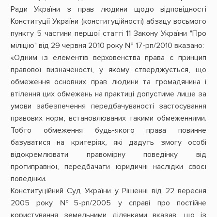
Ради України з прав людини щодо відповідності
Конституції України (конституційності) абзацу восьмого
пункту 5 частини першої статті 11 Закону України "Про
міліцію" від 29 червня 2010 року № 17-рп/2010 вказано:
«Одним із елементів верховенства права є принцип
правової визначеності, у якому стверджується, що
обмеження основних прав людини та громадянина і
втілення цих обмежень на практиці допустиме лише за
умови забезпечення передбачуваності застосування
правових норм, встановлюваних такими обмеженнями.
Тобто обмеження будь-якого права повинне
базуватися на критеріях, які дадуть змогу особі
відокремлювати правомірну поведінку від
протиправної, передбачати юридичні наслідки своєї
поведінки.
Конституційний Суд України у Рішенні від 22 вересня
2005 року №5-рп/2005 у справі про постійне
користування земельними ділянками вказав, що із