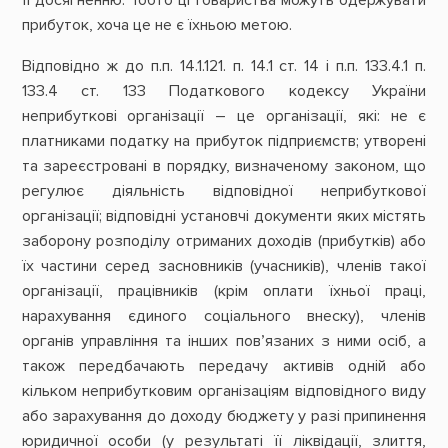
прибуток, хоча це не є їхньою метою.
Відповідно ж до п.п. 14.1.121. п. 14.1 ст. 14 і п.п. 133.4.1 п.
133.4 ст. 133 Податкового кодексу України
неприбуткові організації – це організації, які: не є
платниками податку на прибуток підприємств; утворені
та зареєстровані в порядку, визначеному законом, що
регулює діяльність відповідної неприбуткової
організації; відповідні установчі документи яких містять
заборону розподілу отриманих доходів (прибутків) або
їх частини серед засновників (учасників), членів такої
організації, працівників (крім оплати їхньої праці,
нарахування єдиного соціального внеску), членів
органів управління та інших пов’язаних з ними осіб, а
також передбачають передачу активів одній або
кільком неприбутковим організаціям відповідного виду
або зарахування до доходу бюджету у разі припинення
юридичної особи (у результаті її ліквідації, злиття,