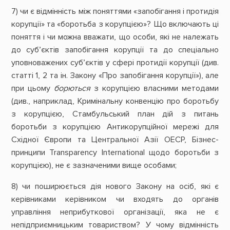
7) чи є відмінність між поняттями «запобігання і протидія
корупції» та «боротьба з корупцією»? Що включають ці
поняття і чи можна вважати, що особи, які не належать
до суб’єктів запобігання корупції та до спеціально
уповноважених суб’єктів у сфері протидії корупції (див.
статті 1, 2 та ін. Закону «Про запобігання корупції»), але
при цьому
борються
з корупцією власними методами
(див., наприклад, Кримінальну конвенцію про боротьбу
з корупцією, Стамбульський план дій з питань
боротьби з корупцією Антикорупційної мережі для
Східної Європи та Центральної Азії ОЕСР, Бізнес-
принципи Transparency International щодо боротьби з
корупцією), не є зазначеними вище особами;
8) чи поширюється дія нового Закону на осіб, які є
керівниками керівником чи входять до органів
управління неприбуткової організації, яка не є
непідприємницьким товариством? У чому відмінність