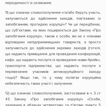
періодичності їх скликання;
11) що означає словосполучення «та/або беруть участь,
залучаються до здійснення заходів, пов’язаних із
запобіганням, протидією корупції»? Чи це передбачає,
що суб’єктами, на яких поширюється дія Закону «Про
запобігання корупції», також є особи, які не є членами
відповідних непідприємницьких товариств, а просто
залучаються до здійснення окремих заходів (готелі,
що надають приміщення для проведення конференцій,
кафе, що надають послуги із проведення «кави-брейк»,
транспортні підприємства, що надають послуги з
перевезення учасників антикорупційного заходу
тощо)? Якщо так, то у чому полягає корупційна
небезпечність таких участі і залучення;
12) що означає словосполучення, застосоване в ч. 3 ст
45 Закону «Про запобігання корупції» «Особи,
зазначені в
абзацах четвертому та п’ятому
пункту 5