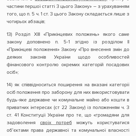
частини першої статті 3 цього Закону» – з урахуванням
того, що п. 5 ч. 1 ст. 3 цього Закону складається лише з
чотирьох абзаців;
13) Розділ ХІІІ «Прикінцевих положень» якого саме
закону доповнено п. 5-1 згідно із розділом ІІ
«Прикінцеві положення» Закону «Про внесення змін до
деяких законів України щодо особливостей
фінансового контролю окремих категорій посадових
осіб»;
14) як співвідноситься поширення на вказані категорії
осіб положення про заборону для них використовувати
будь-яке державне чи комунальне майно або кошти в
приватних інтересах (ст 22 Закону) із положенням ч. 3
ст. 41 Конституції України про те, що «громадяни для
задоволення
своїх потреб
можуть користуватися
об’єктами права державної та комунальної власності