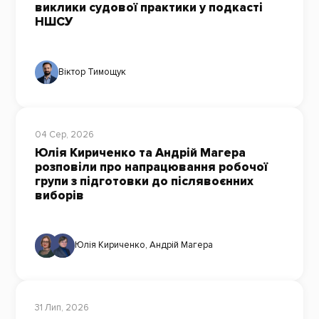
виклики судової практики у подкасті
НШСУ
Віктор Тимощук
04 Сер, 2026
Юлія Кириченко та Андрій Магера
розповіли про напрацювання робочої
групи з підготовки до післявоєнних
виборів
Юлія Кириченко
,
Андрій Магера
31 Лип, 2026