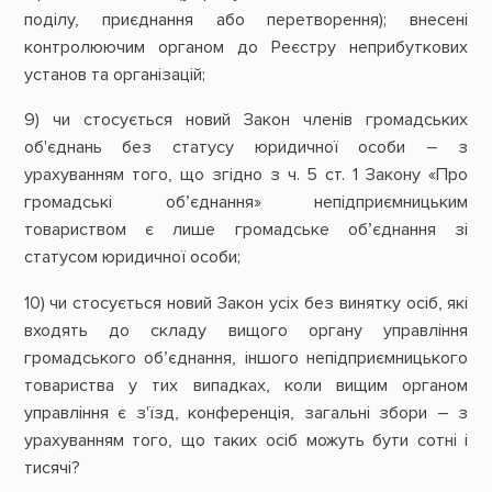
поділу, приєднання або перетворення); внесені
контролюючим органом до Реєстру неприбуткових
установ та організацій;
9) чи стосується новий Закон членів громадських
об'єднань без статусу юридичної особи – з
урахуванням того, що згідно з ч. 5 ст. 1 Закону «Про
громадські об’єднання» непідприємницьким
товариством є лише громадське об’єднання зі
статусом юридичної особи;
10) чи стосується новий Закон усіх без винятку осіб, які
входять до складу вищого органу управління
громадського об’єднання, іншого непідприємницького
товариства у тих випадках, коли вищим органом
управління є з'їзд, конференція, загальні збори – з
урахуванням того, що таких осіб можуть бути сотні і
тисячі?