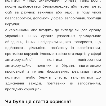
політики, – якщо фінансування (оплата) таких робіт,
послуг здійснюється безпосередньо або через третіх
осіб за рахунок технічної або іншої, в тому числі
безповоротної, допомоги у сфері запобігання, протидії
корупції;
є керівниками або входять до складу вищого органу
управління, інших органів управління громадських
об’єднань, інших непідприємницьких товариств, що
здійснюють діяльність, пов’язану із запобіганням,
протидією корупції, імплементацією стандартів у сфері
антикорупційної політики, моніторингом
антикорупційної політики в Україні, підготовкою
пропозицій з питань формування, реалізації такої
політики, та/або беруть участь, залучаються до
здійснення заходів, пов’язаних із запобіганням,
протидією корупції";»
Чи була ця стаття корисна?