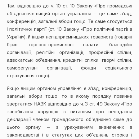
Так, відповідно до ч. 10 ст. 10 Закону «Про громадські
об’єднання» вищий орган управління – це саме з'їзд,
конференція, загальні збори тощо. Те саме стосується
і політичної партії (ст. 10 Закону «Про політичні партії в
Україні»), й інших непідприємницьких товариств (товарні
біржі, торгово-промислові палати, благодійні
організації, релігійні організації, професійні спілки,
адвокатські об'єднання, кредитні спілки, творчі спілки,
саморегулівні організації, фонди соціального
страхування тощо).
Якщо вищим органом управління є з'їзд, конференція,
загальні збори тощо, то в якому порядку повинне
звертатися НАЗК відповідно до ч. 3 ст. 49 Закону «Про
запобігання корупції» з питанням про неподання
декларації членом громадського об’єднання саме до
цього органу – з урахуванням визначених в
законодавстві і в статутах цих об’єднань строків і