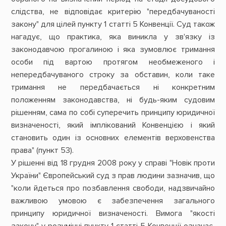
слідства, не відповідає критерію "передбачуваності
закону" для цілей пункту 1 статті 5 Конвенції. Суд також
нагадує, що практика, яка виникла у зв'язку із
законодавчою прогалиною і яка зумовлює тримання
особи під вартою протягом необмеженого і
непередбачуваного строку за обставин, коли таке
тримання не передбачається ні конкретним
положенням законодавства, ні будь-яким судовим
рішенням, сама по собі суперечить принципу юридичної
визначеності, який імплікований Конвенцією і який
становить один із основних елементів верховенства
права" (пункт 53).
У рішенні від 18 грудня 2008 року у справі "Новік проти
України" Європейський суд з прав людини зазначив, що
"коли йдеться про позбавлення свободи, надзвичайно
важливою умовою є забезпечення загального
принципу юридичної визначеності. Вимога "якості
закону" у розумінні пункту 1 статті 5 Конвенції означає,