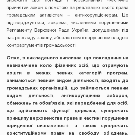
виражати свої погляди і переконання? Фактично
прийнятий закон є помстою за реалізацію цього права
громадським активістам – антикорупціонерам. Це
підтверджується, зокрема, численними порушеннями
Регламенту Верховної Ради України, допущеними під
час розгляду закону, абсолютним ігноруванням владою
контраргументів громадськості;
Отже, з викладеного випливає, що покладання на
невизначене коло фізичних осіб, що отримують
кошти в межах певних категорій програм,
займаються певним видом діяльності, входять до
громадських організацій, що займаються певним
видом діяльності, антикорупційних заборон,
обмежень та обов’язків, які передбачені для осіб,
що здійснюють функції держави, суперечить
принципу верховенства права в частині порушення
юридичної визначеності, а також суперечить
конституційному праву на свободу об’єднань,