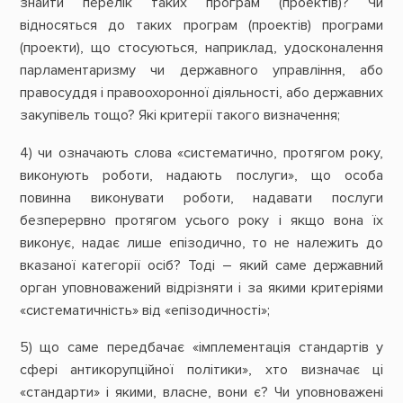
знайти перелік таких програм (проектів)? Чи
відносяться до таких програм (проектів) програми
(проекти), що стосуються, наприклад, удосконалення
парламентаризму чи державного управління, або
правосуддя і правоохоронної діяльності, або державних
закупівель тощо? Які критерії такого визначення;
4) чи означають слова «систематично, протягом року,
виконують роботи, надають послуги», що особа
повинна виконувати роботи, надавати послуги
безперервно протягом усього року і якщо вона їх
виконує, надає лише епізодично, то не належить до
вказаної категорії осіб? Тоді – який саме державний
орган уповноважений відрізняти і за якими критеріями
«систематичність» від «епізодичності»;
5) що саме передбачає «імплементація стандартів у
сфері антикорупційної політики», хто визначає ці
«стандарти» і якими, власне, вони є? Чи уповноважені