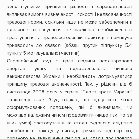
конституційних принципів рівності і справедливості
випливає вимога визначеності, ясності і недвозначності
правової норми, оскільки інше не може забезпечити її
однакове застосування, не виключає необмеженості
трактування у правозастосовній практиці і неминуче
призводить до сваволі (абзац другий підпункту 5.4
пункту 5 мотивувальної частини).
Європейський суд з прав людини неодноразово
звертав увагу на недосконалість чинного
законодавства України і необхідність дотримуватися
принципу правової визначеності. Так, у рішенні від 6
листопада 2008 року у справі "Єлоєв проти України"
зазначено таке: "Суд вважає, що відсутність чітко
сформульованих положень, які б визначали, чи
можливо належним чином продовжити (якщо так, то за
яких умов) застосування на стадії судового слідства
запобіжного заходу у вигляді тримання під вартою,
обраного на визначений період на стадії досудового