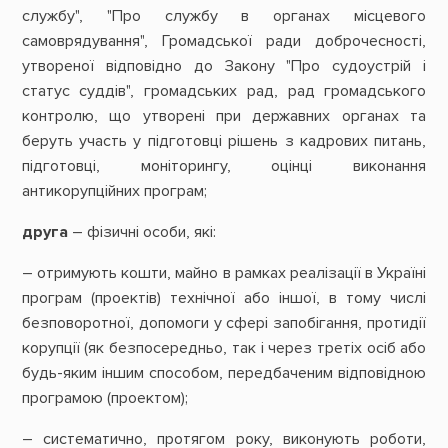
службу", "Про службу в органах місцевого
самоврядування", Громадської ради доброчесності,
утвореної відповідно до Закону "Про судоустрій і
статус суддів", громадських рад, рад громадського
контролю, що утворені при державних органах та
беруть участь у підготовці рішень з кадрових питань,
підготовці, моніторингу, оцінці виконання
антикорупційних програм;
друга
– фізичні особи, які:
– отримують кошти, майно в рамках реалізації в Україні
програм (проектів) технічної або іншої, в тому числі
безповоротної, допомоги у сфері запобігання, протидії
корупції (як безпосередньо, так і через третіх осіб або
будь-яким іншим способом, передбаченим відповідною
програмою (проектом);
– систематично, протягом року, виконують роботи,