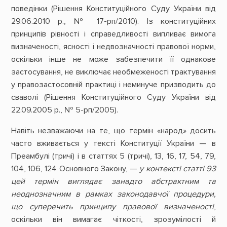
поведінки (Рішення Конституційного Суду України від
29.06.2010 р., № 17-рп/2010). Із конституційних
принципів рівності і справедливості випливає вимога
визначеності, ясності і недвозначності правової норми,
оскільки інше не може забезпечити її однакове
застосування, не виключає необмеженості трактування
у правозастосовній практиці і неминуче призводить до
сваволі (Рішення Конституційного Суду України від
22.09.2005 р., № 5-рп/2005).
Навіть незважаючи на те, що термін «народ» досить
часто вживається у тексті Конституції України — в
Преамбулі (тричі) і в статтях 5 (тричі), 13, 16, 17, 54, 79,
104, 106, 124 Основного Закону, —
у контексті статті 93
цей термін виглядає занадто абстрактним та
неоднозначним в рамках законодавчої процедури,
що суперечить принципу правової визначеності
,
оскільки він вимагає чіткості, зрозумілості й