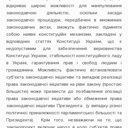
відкриває широкі можливості для маніпулювання
законодавчою діяльністю, оскільки засади
законодавчої процедури, передбачені в множинних
законодавчих актах, зможуть фактично підміняти
собою наявні конституційні механізми, закладені у
відповідних статтях Конституції України, що є
недопустимим для забезпечення верховенства
Конституції України, стабільності конституційного ладу
в Україні, гарантування прав і свобод людини і
громадянина. Можливість фактично встановлювати
суб’єкта законодавчої ініціативи та випадків реалізації
права законодавчої ініціативи на рівні закону (простою
більшістю) може призвести до позбавлення опозиції
права законодавчої ініціативи або обмеження права
законодавчої ініціативи Президента (у випадку різної
політичної приналежності парламентської більшості та
Президента). Крім того, незважаючи на те, що
законопроект включає народ в коло суб’єктів права