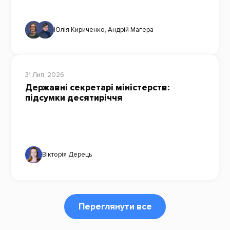
Юлія Кириченко
,
Андрій Магера
31 Лип, 2026
Державні секретарі міністерств:
підсумки десятиріччя
Вікторія Дерець
Переглянути все