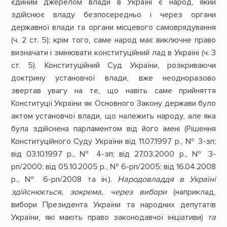
єдиним джерелом влади в Україні є народ, який
здійснює владу безпосередньо і через органи
державної влади та органи місцевого самоврядування
(ч. 2 ст. 5); крім того, саме народ має виключне право
визначати і змінювати конституційний лад в Україні (ч. 3
ст. 5). Конституційний Суд України, розкриваючи
доктрину установчої влади, вже неодноразово
звертав увагу на те, що навіть саме прийняття
Конституції України як Основного Закону держави було
актом установчої влади, що належить народу, але яка
була здійснена парламентом від його імені (Рішення
Конституційного Суду України від 11.07.1997 р., № 3-зп;
від 03.10.1997 р., № 4-зп; від 27.03.2000 р., № 3-
рп/2000; від 05.10.2005 р., № 6-рп/2005; від 16.04.2008
р., № 6-рп/2008 та ін.).
Народовладдя в Україні
здійснюється, зокрема, через вибори
(наприклад,
вибори Президента України та народних депутатів
України, які мають право законодавчої ініціативи)
та