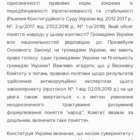
однозначності правових норм, зокрема їх
передбачуваності (прогнозованості) та стабільності
(Рішення Конституційного Суду України від 20.12.2017 р.,
№ 2-р/2017; від 27.02.2018 р., № 1-р/2018). Який обсяг
поняття «народ» у цьому контексті? Громадяни України
всіх національностей (відповідно до Преамбули
Основного Закону) чи громадяни України, які мають
право голосу; один громадянин України чи N-кількість
громадян України? Важливо згадати, що у Висновку
Комітету з питань правової політики щодо результатів
здійснення антикорупційної експертизи цього
законопроекту (протокол № 1 від 02.09.2019 р.) на це
увага також звертається: «…з метою уникнення
неоднозначного трактування (розуміння)
формулювання поняття “народ”, Комітет вважає за
доцільним, визначити таке поняття».
Конституція України визначає, що носієм суверенітету і