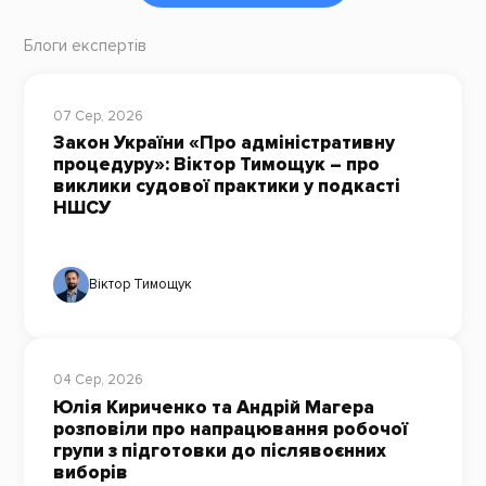
Блоги експертів
07 Сер, 2026
Закон України «Про адміністративну
процедуру»: Віктор Тимощук – про
виклики судової практики у подкасті
НШСУ
Віктор Тимощук
04 Сер, 2026
Юлія Кириченко та Андрій Магера
розповіли про напрацювання робочої
групи з підготовки до післявоєнних
виборів