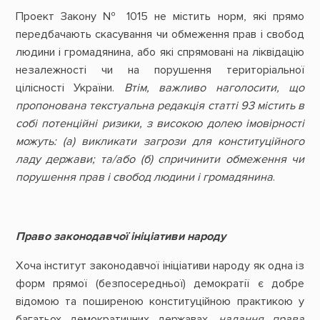
Проект Закону № 1015 не містить норм, які прямо
передбачають скасування чи обмеження прав і свобод
людини і громадянина, або які спрямовані на ліквідацію
незалежності чи на порушення територіальної
цілісності України.
Втім, важливо наголосити, що
пропонована текстуальна редакція статті 93 містить в
собі потенційні ризики, з високою долею імовірності
можуть: (а) викликати загрози для конституційного
ладу держави; та/або (б) спричинити обмеження чи
порушення прав і свобод людини і громадянина
.
Право законодавчої ініціативи народу
Хоча інститут законодавчої ініціативи народу як одна із
форм прямої (безпосередньої) демократії є добре
відомою та поширеною конституційною практикою у
багатьох демократичних державах,
надання права