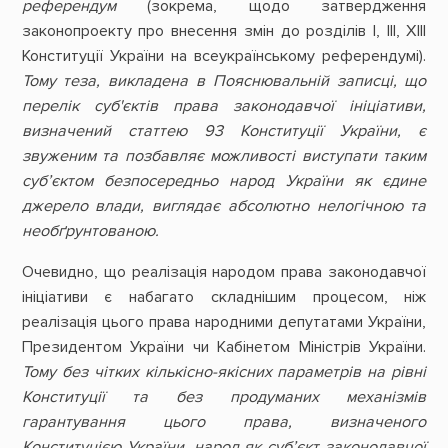
референдум
(зокрема, щодо затвердження
законопроекту про внесення змін до розділів I, ІІІ, XIII
Конституції України на всеукраїнському референдумі).
Тому теза, викладена в Пояснювальній записці, що
перелік суб'єктів права законодавчої ініціативи,
визначений статтею 93 Конституції України, є
звуженим та позбавляє можливості виступати таким
суб’єктом безпосередньо народ України як єдине
джерело влади, виглядає абсолютно нелогічною та
необґрунтованою.
Очевидно, що реалізація народом права законодавчої
ініціативи є набагато складнішим процесом, ніж
реалізація цього права народними депутатами України,
Президентом України чи Кабінетом Міністрів України.
Тому без чітких кількісно-якісних параметрів на рівні
Конституції та без продуманих механізмів
гарантування цього права, визначеного
Конституцією України, народ як суб’єкт законодавчої