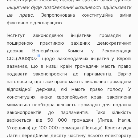
ініціативи буде позбавлений можливості здійснювати
це право.
Запропонована конституційна зміна
фактично є декларацією.
Інститут законодавчої ініціативи громадян є
поширеною практикою західних демократичних
держав. Венеційська Комісія у Рекомендації
[1]
CDL(2008)102
щодо законодавчих ініціатив у Європі
зазначає, що в низці країн громадяни мають право
подавати законопроекти до парламентів. Варто
наголосити, що таке право мають виключно громадяни
відповідної держави, які мають право голосу. У
конституціях низки європейських країн закріплена
мінімальна необхідна кількість громадян для подання
законопроектів до парламентів. Така кількість
варіюється від 50 000 громадян (Литва, Італія,
Угорщина) до 100 000 громадян (Польща). Конституція
Латвії передбачає десяту частину всього електорату