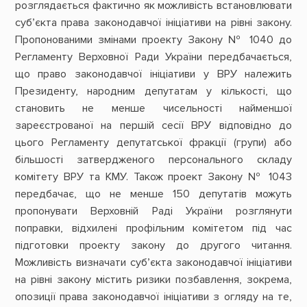
розглядається фактично як можливість встановлювати
суб’єкта права законодавчої ініціативи на рівні закону.
Пропонованими змінами проекту Закону № 1040 до
Регламенту Верховної Ради України передбачається,
що право законодавчої ініціативи у ВРУ належить
Президенту, народним депутатам у кількості, що
становить не менше чисельності найменшої
зареєстрованої на першій сесії ВРУ відповідно до
цього Регламенту депутатської фракції (групи) або
більшості затвердженого персонального складу
комітету ВРУ та КМУ. Також проект Закону № 1043
передбачає, що не менше 150 депутатів можуть
пропонувати Верховній Раді України розглянути
поправки, відхилені профільним комітетом під час
підготовки проекту закону до другого читання.
Можливість визначати суб’єкта законодавчої ініціативи
на рівні закону містить ризики позбавлення, зокрема,
опозиції права законодавчої ініціативи з огляду на те,